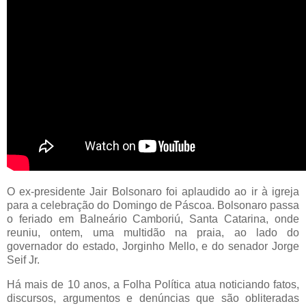
O ex-presidente Jair Bolsonaro foi aplaudido ao ir à igreja
para a celebração do Domingo de Páscoa. Bolsonaro passa
o feriado em Balneário Camboriú, Santa Catarina, onde
reuniu, ontem, uma multidão na praia, ao lado do
governador do estado, Jorginho Mello, e do senador Jorge
Seif Jr.
Há mais de 10 anos, a Folha Política atua noticiando fatos,
discursos, argumentos e denúncias que são obliteradas