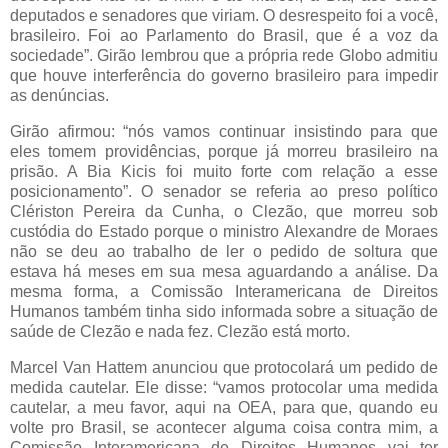
deputados e senadores que viriam. O desrespeito foi a você,
brasileiro. Foi ao Parlamento do Brasil, que é a voz da
sociedade”. Girão lembrou que a própria rede Globo admitiu
que houve interferência do governo brasileiro para impedir
as denúncias.
Girão afirmou: “nós vamos continuar insistindo para que
eles tomem providências, porque já morreu brasileiro na
prisão. A Bia Kicis foi muito forte com relação a esse
posicionamento”. O senador se referia ao preso político
Clériston Pereira da Cunha, o Clezão, que morreu sob
custódia do Estado porque o ministro Alexandre de Moraes
não se deu ao trabalho de ler o pedido de soltura que
estava há meses em sua mesa aguardando a análise. Da
mesma forma, a Comissão Interamericana de Direitos
Humanos também tinha sido informada sobre a situação de
saúde de Clezão e nada fez. Clezão está morto.
Marcel Van Hattem anunciou que protocolará um pedido de
medida cautelar. Ele disse: “vamos protocolar uma medida
cautelar, a meu favor, aqui na OEA, para que, quando eu
volte pro Brasil, se acontecer alguma coisa contra mim, a
Comissão Interamericana de Direitos Humanos vai ter