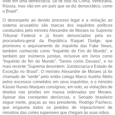
visto em uma democracia. Se vê isso na China, Venezuela,
Rússia, mas não em um país que se diz democrático, como
o Brasil”.
O desrespeito ao devido processo legal e a violação ao
sistema acusatório são marcas dos inquéritos políticos
conduzidos pelo ministro Alexandre de Moraes no Supremo
Tribunal Federal e já foram denunciados pela ex-
procuradora-geral da República Raquel Dodge, que
promoveu o arquivamento do inquérito das Fake News,
também conhecido como “Inquérito do Fim do Mundo”, e
também por inúmeros juristas, inclusive em livros como
“Inquérito do fim do Mundo”, “Sereis como Deuses”, e no
mais recente “Suprema desordem: Juristocracia e Estado de
Exceção no Brasil”. O ministro Alexandre de Moraes já foi
chamado de “xerife” pelo então colega Marco Aurélio Mello
pelos excessos cometidos em seus inquéritos, e o ministro
Kássio Nunes Marques consignou, em voto, as violações de
direitos nas prisões em massa ordenadas por Moraes.
Apesar das constantes denúncias, o Senado brasileiro
segue inerte, graças ao seu presidente, Rodrigo Pacheco,
que engaveta todos os pedidos de impeachment de
ministros das cortes superiores que chegam às suas mãos.