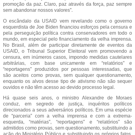
promoção da paz. Claro, paz através da força, paz sempre
sem abandonar nossos valores”.
O escândalo da USAID vem revelando como o governo
esquerdista de Joe Biden financiou esforços pela censura e
pela perseguição política contra conservadores em todo o
mundo, em especial pelo financiamento da velha imprensa.
No Brasil, além de participar diretamente de eventos da
USAID, o Tribunal Superior Eleitoral vem promovendo a
censura, em inúmeros casos, impondo medidas cautelares
arbitrárias, com base unicamente em “relatórios” e
“reportagens” produzidos por pessoas interessadas, que
são aceitos como provas, sem qualquer questionamento,
enquanto os alvos desse tipo de ativismo não são sequer
ouvidos e não têm acesso ao devido processo legal.
Há quase seis anos, o ministro Alexandre de Moraes
conduz, em segredo de justiça, inquéritos políticos
direcionados a seus adversários políticos. Em uma espécie
de “parceria” com a velha imprensa e com a extrema-
esquerda, “matérias”, “reportagens” e “relatórios” são
admitidos como provas, sem questionamento, substituindo a
ação do Ministério Público e substituindo os próprios fatos,