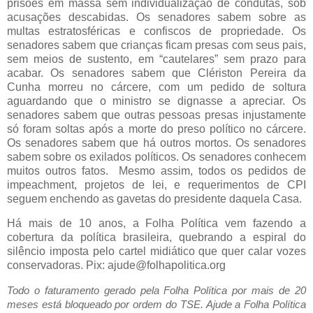
prisões em massa sem individualização de condutas, sob
acusações descabidas. Os senadores sabem sobre as
multas estratosféricas e confiscos de propriedade. Os
senadores sabem que crianças ficam presas com seus pais,
sem meios de sustento, em “cautelares” sem prazo para
acabar. Os senadores sabem que Clériston Pereira da
Cunha morreu no cárcere, com um pedido de soltura
aguardando que o ministro se dignasse a apreciar. Os
senadores sabem que outras pessoas presas injustamente
só foram soltas após a morte do preso político no cárcere.
Os senadores sabem que há outros mortos. Os senadores
sabem sobre os exilados políticos. Os senadores conhecem
muitos outros fatos. Mesmo assim, todos os pedidos de
impeachment, projetos de lei, e requerimentos de CPI
seguem enchendo as gavetas do presidente daquela Casa.
Há mais de 10 anos, a Folha Política vem fazendo a
cobertura da política brasileira, quebrando a espiral do
silêncio imposta pelo cartel midiático que quer calar vozes
conservadoras. Pix: ajude@folhapolitica.org
Todo o faturamento gerado pela Folha Política por mais de 20
meses está bloqueado por ordem do TSE. Ajude a Folha Política