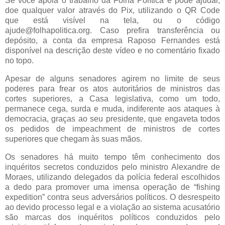
Se você apoia o trabalho da Folha Política e pode ajudar,
doe qualquer valor através do Pix, utilizando o QR Code
que está visível na tela, ou o código
ajude@folhapolitica.org. Caso prefira transferência ou
depósito, a conta da empresa Raposo Fernandes está
disponível na descrição deste vídeo e no comentário fixado
no topo.
Apesar de alguns senadores agirem no limite de seus
poderes para frear os atos autoritários de ministros das
cortes superiores, a Casa legislativa, como um todo,
permanece cega, surda e muda, indiferente aos ataques à
democracia, graças ao seu presidente, que engaveta todos
os pedidos de impeachment de ministros de cortes
superiores que chegam às suas mãos.
Os senadores há muito tempo têm conhecimento dos
inquéritos secretos conduzidos pelo ministro Alexandre de
Moraes, utilizando delegados da polícia federal escolhidos
a dedo para promover uma imensa operação de “fishing
expedition” contra seus adversários políticos. O desrespeito
ao devido processo legal e a violação ao sistema acusatório
são marcas dos inquéritos políticos conduzidos pelo