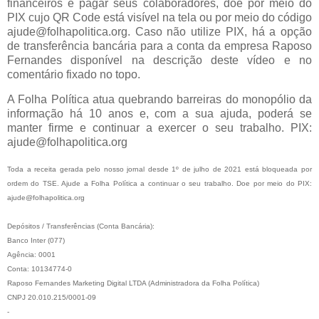
financeiros e pagar seus colaboradores, doe por meio do
PIX cujo QR Code está visível na tela ou por meio do código
ajude@folhapolitica.org. Caso não utilize PIX, há a opção
de transferência bancária para a conta da empresa Raposo
Fernandes disponível na descrição deste vídeo e no
comentário fixado no topo.
A Folha Política atua quebrando barreiras do monopólio da
informação há 10 anos e, com a sua ajuda, poderá se
manter firme e continuar a exercer o seu trabalho. PIX:
ajude@folhapolitica.org
Toda a receita gerada pelo nosso jornal desde 1º de julho de 2021 está bloqueada por
ordem do TSE. Ajude a Folha Política a continuar o seu trabalho. Doe por meio do PIX:
ajude@folhapolitica.org
Depósitos / Transferências (Conta Bancária):
Banco Inter (077)
Agência: 0001
Conta: 10134774-0
Raposo Fernandes Marketing Digital LTDA (Administradora da Folha Política)
CNPJ 20.010.215/0001-09
-