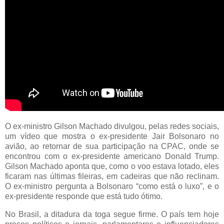
O ex-ministro Gilson Machado divulgou, pelas redes sociais,
um vídeo que mostra o ex-presidente Jair Bolsonaro no
avião, ao retornar de sua participação na CPAC, onde se
encontrou com o ex-presidente americano Donald Trump.
Gilson Machado aponta que, como o voo estava lotado, eles
ficaram nas últimas fileiras, em cadeiras que não reclinam.
O ex-ministro pergunta a Bolsonaro “como está o luxo”, e o
ex-presidente responde que está tudo ótimo.
No Brasil, a ditadura da toga segue firme. O país tem hoje