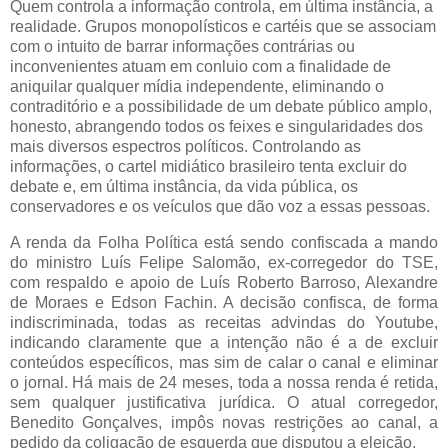
Quem controla a informação controla, em última instância, a
realidade. Grupos monopolísticos e cartéis que se associam
com o intuito de barrar informações contrárias ou
inconvenientes atuam em conluio com a finalidade de
aniquilar qualquer mídia independente, eliminando o
contraditório e a possibilidade de um debate público amplo,
honesto, abrangendo todos os feixes e singularidades dos
mais diversos espectros políticos. Controlando as
informações, o cartel midiático brasileiro tenta excluir do
debate e, em última instância, da vida pública, os
conservadores e os veículos que dão voz a essas pessoas.
A renda da Folha Política está sendo confiscada a mando
do ministro Luís Felipe Salomão, ex-corregedor do TSE,
com respaldo e apoio de Luís Roberto Barroso, Alexandre
de Moraes e Edson Fachin. A decisão confisca, de forma
indiscriminada, todas as receitas advindas do Youtube,
indicando claramente que a intenção não é a de excluir
conteúdos específicos, mas sim de calar o canal e eliminar
o jornal. Há mais de 24 meses, toda a nossa renda é retida,
sem qualquer justificativa jurídica. O atual corregedor,
Benedito Gonçalves, impôs novas restrições ao canal, a
pedido da coligação de esquerda que disputou a eleição.