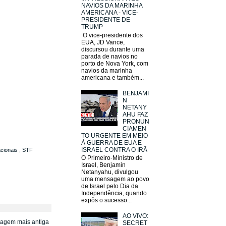
NAVIOS DA MARINHA
AMERICANA - VICE-
PRESIDENTE DE
TRUMP
O vice-presidente dos
EUA, JD Vance,
discursou durante uma
parada de navios no
porto de Nova York, com
navios da marinha
americana e também...
BENJAMI
N
NETANY
AHU FAZ
PRONUN
CIAMEN
TO URGENTE EM MEIO
À GUERRA DE EUA E
ISRAEL CONTRA O IRÃ
acionais
,
STF
O Primeiro-Ministro de
Israel, Benjamin
Netanyahu, divulgou
uma mensagem ao povo
de Israel pelo Dia da
Independência, quando
expôs o sucesso...
AO VIVO:
tagem mais antiga
SECRET