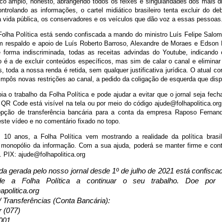
ico amplo, honesto, abrangendo todos os feixes e singularidades dos mais d
ontrolando as informações, o cartel midiático brasileiro tenta excluir do d
da vida pública, os conservadores e os veículos que dão voz a essas pessoas
Folha Política está sendo confiscada a mando do ministro Luís Felipe Salom
 respaldo e apoio de Luís Roberto Barroso, Alexandre de Moraes e Edson 
e forma indiscriminada, todas as receitas advindas do Youtube, indicando
 é a de excluir conteúdos específicos, mas sim de calar o canal e eliminar
 toda a nossa renda é retida, sem qualquer justificativa jurídica. O atual co
mpôs novas restrições ao canal, a pedido da coligação de esquerda que disp
a o trabalho da Folha Política e pode ajudar a evitar que o jornal seja fec
QR Code está visível na tela ou por meio do código ajude@folhapolitica.org
pção de transferência bancária para a conta da empresa Raposo Fernand
ste vídeo e no comentário fixado no topo.
10 anos, a Folha Política vem mostrando a realidade da política brasil
o monopólio da informação. Com a sua ajuda, poderá se manter firme e cont
. PIX: ajude@folhapolitica.org
da gerada pelo nosso jornal desde 1º de julho de 2021 está confisc
de a Folha Política a continuar o seu trabalho. Doe por
apolitica.org
/ Transferências (Conta Bancária):
r (077)
001