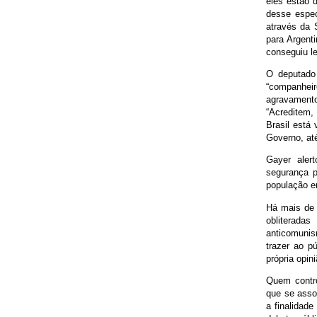
eles estão 
desse espec
através da S
para Argent
conseguiu l
O deputado 
“companheir
agravamento
“Acreditem,
Brasil está
Governo, at
Gayer aler
segurança 
população e
Há mais de 
obliterada
anticomunis
trazer ao p
própria opin
Quem contro
que se asso
a finalidade