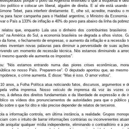
desesperados porque o povo da Argentina entendeu o que a esquerda é destr
tro político e colocar um liberal, alguém de direita. E aí ele está usando 
imone Tebet, para interferir diretamente. E, olhe só, acredite, mandou o m
ina para fazer campanha para o Haddad argentino, o Ministro da Economia 
evar o País a 133% de inflação e 40% do povo para abaixo da linha da pobrez
relatou que, enquanto Lula usa o dinheiro dos contribuintes brasileiros 
os” na América do Sul, a economia brasileira se degrada a olhos vistos. 
 da fome, o fechamento de empresas, o aumento da inflação e a recessão té
 eles inventam novas palavras para diminuir a perversidade de suas ações
 vivendo um momento de recessão técnica. Nós estamos diminuindo a arre
é mesmo quando ele aumenta os impostos”.
tou: “Nós estamos entrando numa das piores crises econômicas, mora
pública no nosso País. Preparem-se”. O deputado apontou que, ao mesm
mpobrece, o crime aumenta. E disse: “Mas é isso. O amor voltou”.
10 anos, a Folha Política atua noticiando fatos, discursos, argumentos e 
s pela velha imprensa. Nosso veículo de imprensa dá voz às vozes c
mo, à defesa dos direitos fundamentais e da liberdade de expressão e de 
úblico os vídeos dos pronunciamentos de autoridades para que o público
ião sobre o que foi dito e não precise depender de relatos de terceiros.
la a informação controla, em última instância, a realidade. Grupos monopol
ciam com o intuito de barrar informações contrárias ou inconvenientes atu
 de aniquilar qualquer mídia independente, eliminando o contraditório e a p