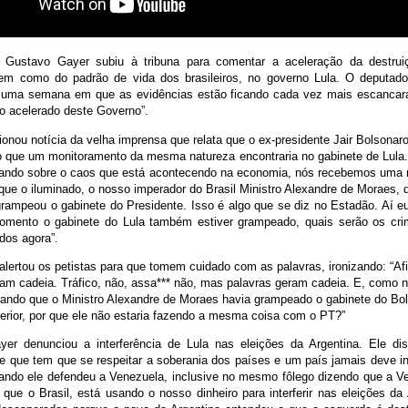
 Gustavo Gayer subiu à tribuna para comentar a aceleração da destru
 bem como do padrão de vida dos brasileiros, no governo Lula. O deputad
 uma semana em que as evidências estão ficando cada vez mais escancar
ão acelerado deste Governo”.
nou notícia da velha imprensa que relata que o ex-presidente Jair Bolsonaro
o que um monitoramento da mesma natureza encontraria no gabinete de Lula. 
falando sobre o caos que está acontecendo na economia, nós recebemos uma n
que o iluminado, o nosso imperador do Brasil Ministro Alexandre de Moraes, 
grampeou o gabinete do Presidente. Isso é algo que se diz no Estadão. Aí eu
mento o gabinete do Lula também estiver grampeado, quais serão os cri
dos agora”.
lertou os petistas para que tomem cuidado com as palavras, ironizando: “Afi
ram cadeia. Tráfico, não, assa*** não, mas palavras geram cadeia. E, como n
alando que o Ministro Alexandre de Moraes havia grampeado o gabinete do Bo
erior, por que ele não estaria fazendo a mesma coisa com o PT?”
er denunciou a interferência de Lula nas eleições da Argentina. Ele di
 que tem que se respeitar a soberania dos países e um país jamais deve int
uando ele defendeu a Venezuela, inclusive no mesmo fôlego dizendo que a V
que o Brasil, está usando o nosso dinheiro para interferir nas eleições da