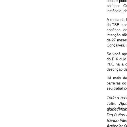
debate públ
políticos. C
instância, 
A renda da 
do TSE, com
confisca, d
intenção não
de 27 meses,
Gonçalves, i
Se você apoi
do PIX cujo 
PIX, há a o
descrição de
Há mais de 
barreiras d
seu trabalho
Toda a ren
TSE. Aju
ajude@folh
Depósitos 
Banco Inte
Agência: 0