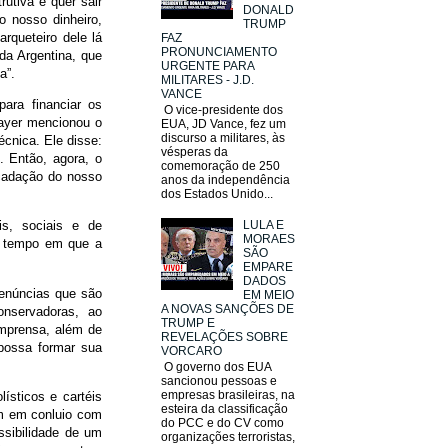
utiva e quer sair
DONALD
o nosso dinheiro,
TRUMP
arqueteiro dele lá
FAZ
PRONUNCIAMENTO
da Argentina, que
URGENTE PARA
a”.
MILITARES - J.D.
VANCE
para financiar os
O vice-presidente dos
Gayer mencionou o
EUA, JD Vance, fez um
discurso a militares, às
cnica. Ele disse:
vésperas da
. Então, agora, o
comemoração de 250
cadação do nosso
anos da independência
dos Estados Unido...
LULA E
is, sociais e de
MORAES
o tempo em que a
SÃO
EMPARE
DADOS
denúncias que são
EM MEIO
A NOVAS SANÇÕES DE
onservadoras, ao
TRUMP E
imprensa, além de
REVELAÇÕES SOBRE
 possa formar sua
VORCARO
O governo dos EUA
sancionou pessoas e
empresas brasileiras, na
ísticos e cartéis
esteira da classificação
am em conluio com
do PCC e do CV como
ossibilidade de um
organizações terroristas,