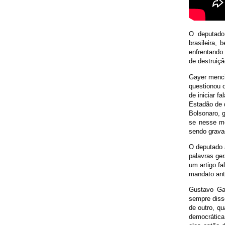
O deputado
brasileira,
enfrentando
de destruiç
Gayer mencio
questionou 
de iniciar 
Estadão de 
Bolsonaro, 
se nesse mo
sendo grava
O deputado a
palavras ge
um artigo f
mandato ant
Gustavo Gay
sempre disse
de outro, q
democrática 