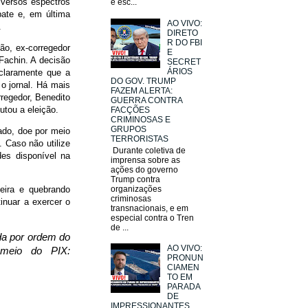
iversos espectros
e esc...
ebate e, em última
AO VIVO:
.
DIRETO
R DO FBI
ão, ex-corregedor
E
Fachin. A decisão
SECRET
ÁRIOS
 claramente que a
DO GOV. TRUMP
 o jornal. Há mais
FAZEM ALERTA:
rregedor, Benedito
GUERRA CONTRA
utou a eleição.
FACÇÕES
CRIMINOSAS E
GRUPOS
hado, doe por meio
TERRORISTAS
. Caso não utilize
Durante coletiva de
es disponível na
imprensa sobre as
ações do governo
Trump contra
organizações
eira e quebrando
criminosas
inuar a exercer o
transnacionais, e em
especial contra o Tren
de ...
ada por ordem do
AO VIVO:
 meio do PIX:
PRONUN
CIAMEN
TO EM
PARADA
DE
IMPRESSIONANTES