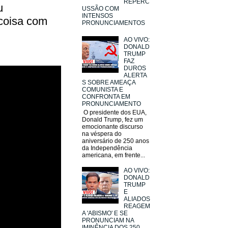
REPERC
u
USSÃO COM
INTENSOS
 coisa com
PRONUNCIAMENTOS
AO VIVO:
DONALD
TRUMP
FAZ
DUROS
ALERTA
S SOBRE AMEAÇA
COMUNISTA E
CONFRONTA EM
PRONUNCIAMENTO
O presidente dos EUA,
Donald Trump, fez um
emocionante discurso
na véspera do
aniversário de 250 anos
da Independência
americana, em frente...
AO VIVO:
DONALD
TRUMP
E
ALIADOS
REAGEM
A 'ABISMO' E SE
PRONUNCIAM NA
IMINÊNCIA DOS 250