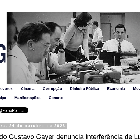
Deveres
Cinema
Corrupção
Dinheiro Público
Economia
Mov
tiça
Manifestações
Contato
ira, 24 de outubro de 2023
o Gustavo Gayer denuncia interferência de L