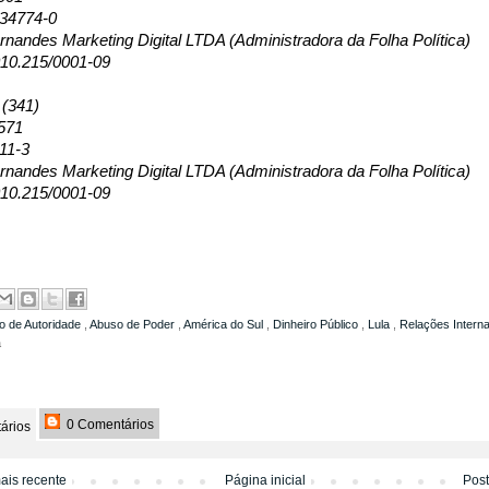
134774-0
nandes Marketing Digital LTDA (Administradora da Folha Política)
10.215/0001-09
 (341)
571
11-3
nandes Marketing Digital LTDA (Administradora da Folha Política)
10.215/0001-09
o de Autoridade
,
Abuso de Poder
,
América do Sul
,
Dinheiro Público
,
Lula
,
Relações Intern
a
0 Comentários
ários
ais recente
Página inicial
Pos