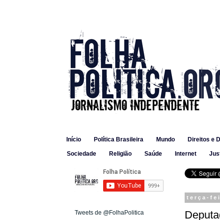
Início
Política Brasileira
Mundo
Direitos e 
Sociedade
Religião
Saúde
Internet
Jus
terça-fe
Deputad
Tweets de @FolhaPolitica