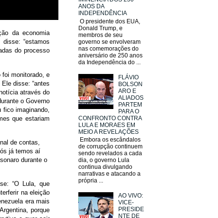
ANOS DA
INDEPENDÊNCIA
O presidente dos EUA,
Donald Trump, e
ição da economia
membros de seu
o disse: “estamos
governo se envolveram
nas comemorações do
adas do processo
aniversário de 250 anos
da Independência do ...
 foi monitorado, e
FLÁVIO
Ele disse: “antes
BOLSON
ARO E
otícia através do
ALIADOS
durante o Governo
PARTEM
 fico imaginando,
PARA O
mes que estariam
CONFRONTO CONTRA
LULA E MORAES EM
MEIO A REVELAÇÕES
Embora os escândalos
nal de contas,
de corrupção continuem
ós já temos aí
sendo revelados a cada
lsonaro durante o
dia, o governo Lula
continua divulgando
narrativas e atacando a
própria ...
sse: “O Lula, que
erferir na eleição
AO VIVO:
enezuela era mais
VICE-
PRESIDE
 Argentina, porque
NTE DE