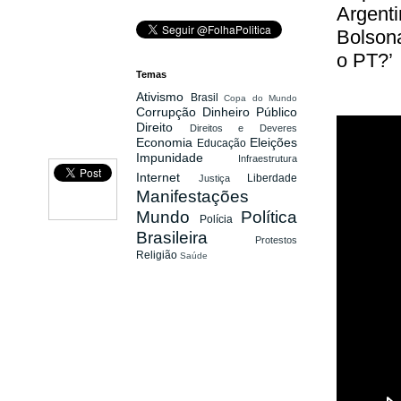
Argenti
Bolsona
o PT?’
Temas
Ativismo
Brasil
Copa do Mundo
Corrupção
Dinheiro Público
Direito
Direitos e Deveres
Economia
Eleições
Educação
Impunidade
Infraestrutura
Internet
Liberdade
Justiça
Manifestações
Mundo
Política
Polícia
Brasileira
Protestos
Religião
Saúde