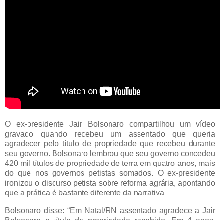
O ex-presidente Jair Bolsonaro compartilhou um vídeo
gravado quando recebeu um assentado que queria
agradecer pelo título de propriedade que recebeu durante
seu governo. Bolsonaro lembrou que seu governo concedeu
420 mil títulos de propriedade de terra em quatro anos, mais
do que nos governos petistas somados. O ex-presidente
ironizou o discurso petista sobre reforma agrária, apontando
que a prática é bastante diferente da narrativa.
Bolsonaro disse: “Em Natal/RN assentado agradece a Jair