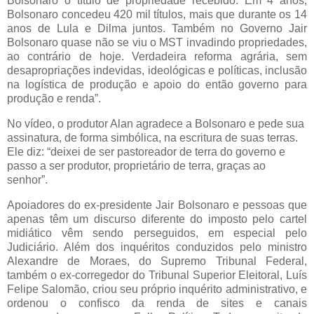
Bolsonaro o título de propriedade recebido. Em 4 anos,
Bolsonaro concedeu 420 mil títulos, mais que durante os 14
anos de Lula e Dilma juntos. Também no Governo Jair
Bolsonaro quase não se viu o MST invadindo propriedades,
ao contrário de hoje. Verdadeira reforma agrária, sem
desapropriações indevidas, ideológicas e políticas, inclusão
na logística de produção e apoio do então governo para
produção e renda”.
No vídeo, o produtor Alan agradece a Bolsonaro e pede sua
assinatura, de forma simbólica, na escritura de suas terras.
Ele diz: “deixei de ser pastoreador de terra do governo e
passo a ser produtor, proprietário de terra, graças ao
senhor”.
Apoiadores do ex-presidente Jair Bolsonaro e pessoas que
apenas têm um discurso diferente do imposto pelo cartel
midiático vêm sendo perseguidos, em especial pelo
Judiciário. Além dos inquéritos conduzidos pelo ministro
Alexandre de Moraes, do Supremo Tribunal Federal,
também o ex-corregedor do Tribunal Superior Eleitoral, Luís
Felipe Salomão, criou seu próprio inquérito administrativo, e
ordenou o confisco da renda de sites e canais