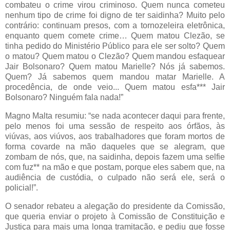
combateu o crime virou criminoso. Quem nunca cometeu
nenhum tipo de crime foi digno de ter saidinha? Muito pelo
contrário: continuam presos, com a tornozeleira eletrônica,
enquanto quem comete crime… Quem matou Clezão, se
tinha pedido do Ministério Público para ele ser solto? Quem
o matou? Quem matou o Clezão? Quem mandou esfaquear
Jair Bolsonaro? Quem matou Marielle? Nós já sabemos.
Quem? Já sabemos quem mandou matar Marielle. A
procedência, de onde veio... Quem matou esfa*** Jair
Bolsonaro? Ninguém fala nada!”
Magno Malta resumiu: “se nada acontecer daqui para frente,
pelo menos foi uma sessão de respeito aos órfãos, às
viúvas, aos viúvos, aos trabalhadores que foram mortos de
forma covarde na mão daqueles que se alegram, que
zombam de nós, que, na saidinha, depois fazem uma selfie
com fuz** na mão e que postam, porque eles sabem que, na
audiência de custódia, o culpado não será ele, será o
policial!”.
O senador rebateu a alegação do presidente da Comissão,
que queria enviar o projeto à Comissão de Constituição e
Justiça para mais uma longa tramitação, e pediu que fosse