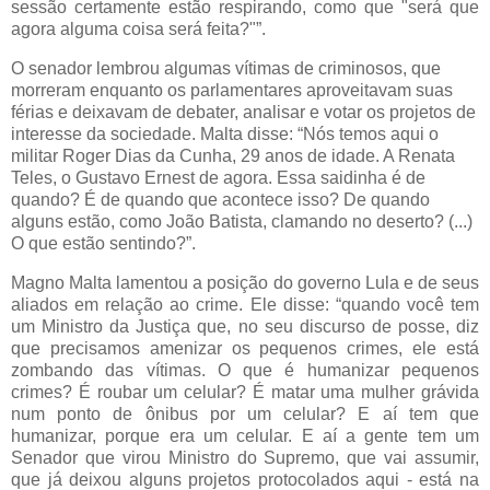
sessão certamente estão respirando, como que "será que
agora alguma coisa será feita?"”.
O senador lembrou algumas vítimas de criminosos, que
morreram enquanto os parlamentares aproveitavam suas
férias e deixavam de debater, analisar e votar os projetos de
interesse da sociedade. Malta disse: “Nós temos aqui o
militar Roger Dias da Cunha, 29 anos de idade. A Renata
Teles, o Gustavo Ernest de agora. Essa saidinha é de
quando? É de quando que acontece isso? De quando
alguns estão, como João Batista, clamando no deserto? (...)
O que estão sentindo?”.
Magno Malta lamentou a posição do governo Lula e de seus
aliados em relação ao crime. Ele disse: “quando você tem
um Ministro da Justiça que, no seu discurso de posse, diz
que precisamos amenizar os pequenos crimes, ele está
zombando das vítimas. O que é humanizar pequenos
crimes? É roubar um celular? É matar uma mulher grávida
num ponto de ônibus por um celular? E aí tem que
humanizar, porque era um celular. E aí a gente tem um
Senador que virou Ministro do Supremo, que vai assumir,
que já deixou alguns projetos protocolados aqui - está na