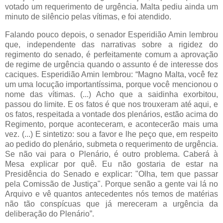
votado um requerimento de urgência. Malta pediu ainda um
minuto de silêncio pelas vítimas, e foi atendido.
Falando pouco depois, o senador Esperidião Amin lembrou
que, independente das narrativas sobre a rigidez do
regimento do senado, é perfeitamente comum a aprovação
de regime de urgência quando o assunto é de interesse dos
caciques. Esperidião Amin lembrou: “Magno Malta, você fez
um uma locução importantíssima, porque você mencionou o
nome das vítimas. (...) Acho que a saidinha exorbitou,
passou do limite. E os fatos é que nos trouxeram até aqui, e
os fatos, respeitada a vontade dos plenários, estão acima do
Regimento, porque aconteceram, e acontecerão mais uma
vez. (...) E sintetizo: sou a favor e lhe peço que, em respeito
ao pedido do plenário, submeta o requerimento de urgência.
Se não vai para o Plenário, é outro problema. Caberá à
Mesa explicar por quê. Eu não gostaria de estar na
Presidência do Senado e explicar: "Olha, tem que passar
pela Comissão de Justiça". Porque senão a gente vai lá no
Arquivo e vê quantos antecedentes nós temos de matérias
não tão conspícuas que já mereceram a urgência da
deliberação do Plenário”.