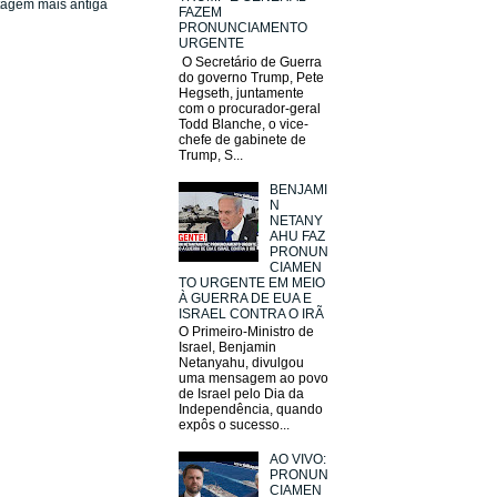
tagem mais antiga
FAZEM
PRONUNCIAMENTO
URGENTE
O Secretário de Guerra
do governo Trump, Pete
Hegseth, juntamente
com o procurador-geral
Todd Blanche, o vice-
chefe de gabinete de
Trump, S...
BENJAMI
N
NETANY
AHU FAZ
PRONUN
CIAMEN
TO URGENTE EM MEIO
À GUERRA DE EUA E
ISRAEL CONTRA O IRÃ
O Primeiro-Ministro de
Israel, Benjamin
Netanyahu, divulgou
uma mensagem ao povo
de Israel pelo Dia da
Independência, quando
expôs o sucesso...
AO VIVO:
PRONUN
CIAMEN