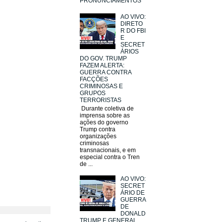
PRONUNCIAMENTOS
AO VIVO:
DIRETO
R DO FBI
E
SECRET
ÁRIOS
DO GOV. TRUMP
FAZEM ALERTA:
GUERRA CONTRA
FACÇÕES
CRIMINOSAS E
GRUPOS
TERRORISTAS
Durante coletiva de
imprensa sobre as
ações do governo
Trump contra
organizações
criminosas
transnacionais, e em
especial contra o Tren
de ...
AO VIVO:
SECRET
ÁRIO DE
GUERRA
DE
DONALD
TRUMP E GENERAL