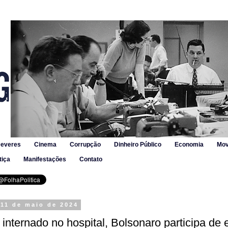
Deveres
Cinema
Corrupção
Dinheiro Público
Economia
Mov
tiça
Manifestações
Contato
 11 de maio de 2024
nternado no hospital, Bolsonaro participa de 