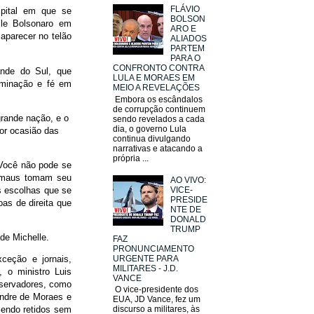
FLÁVIO
ospital em que se
BOLSON
lle Bolsonaro em
ARO E
 aparecer no telão
ALIADOS
PARTEM
PARA O
CONFRONTO CONTRA
ande do Sul, que
LULA E MORAES EM
rminação e fé em
MEIO A REVELAÇÕES
Embora os escândalos
de corrupção continuem
grande nação, e o
sendo revelados a cada
dia, o governo Lula
por ocasião das
continua divulgando
narrativas e atacando a
própria ...
 Você não pode se
s maus tomam seu
AO VIVO:
VICE-
s escolhas que se
PRESIDE
as de direita que
NTE DE
DONALD
TRUMP
de Michelle.
FAZ
PRONUNCIAMENTO
URGENTE PARA
xceção e jornais,
MILITARES - J.D.
, o ministro Luis
VANCE
nservadores, como
O vice-presidente dos
andre de Moraes e
EUA, JD Vance, fez um
discurso a militares, às
sendo retidos sem