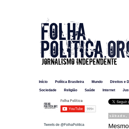
Início
Política Brasileira
Mundo
Direitos e 
Sociedade
Religião
Saúde
Internet
Jus
sábado,
Mesmo i
Tweets de @FolhaPolitica