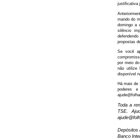
justificativa
Anteriormen
mando do mi
domingo a d
silêncio i
defendendo 
propostas de
Se você ap
compromisso
por meio do
não utiliz
disponível n
Há mais de 1
poderes e
ajude@folhap
Toda a re
TSE. Aju
ajude@folh
Depósitos 
Banco Inte