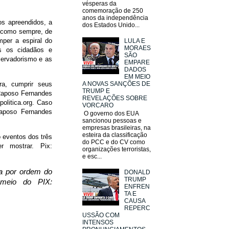
vésperas da
comemoração de 250
anos da independência
os apreendidos, a
dos Estados Unido...
o como sempre, de
mper a espiral do
LULA E
MORAES
os os cidadãos e
SÃO
servadorismo e as
EMPARE
DADOS
EM MEIO
ra, cumprir seus
A NOVAS SANÇÕES DE
TRUMP E
 Raposo Fernandes
REVELAÇÕES SOBRE
olitica.org. Caso
VORCARO
Raposo Fernandes
O governo dos EUA
sancionou pessoas e
empresas brasileiras, na
esteira da classificação
o eventos dos três
do PCC e do CV como
 mostrar. Pix:
organizações terroristas,
e esc...
da por ordem do
DONALD
TRUMP
 meio do PIX:
ENFREN
TA E
CAUSA
REPERC
USSÃO COM
INTENSOS