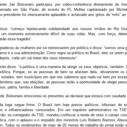
ente Jair Bolsonaro participou, por video-conferência diretamente do h
nternado em São Paulo, de evento do PL Mulher capitaneado por Miche
x-presidente foi intensamente aplaudido e aclamado aos gritos de “mito” ao
disse: “começo hipotecando solidariedade aos nossos irmãos do Rio Gr
 um momento extremamente difícil de suas vidas. Mas, com força, dete
arão essa tragédia”.
gradeceu às mulheres por se interessarem por política e disse: “somos uma 
ema é a sua administração. Como regra na política no Brasil, eles se unem 
depois, cada um vai tratar dos seus interesses”.
ente disse: “a política é uma maneira de atingir os seus objetivos, também.
 política. Porque, se as pessoas de bem se afastam dela, obviamente o
m estados, tem municípios em que nós sabemos que nada vai bem por essa
 lembrou que, nas eleições, as pessoas terão a oportunidade de eleger pesso
s, pátria, familia e liberdade.
dir, Bolsonaro emocionou os presentes ao declarar que estava com saudade 
da toga segue firme. O Brasil tem hoje presos políticos, tribunais de e
es e influenciadores censurados. Em um inquérito administrativo no TSE
mão, ex-corregedor do TSE, mandou confiscar a renda de sites e canais co
ítica, com o aplauso e o respaldo dos ministros Luís Roberto Barroso, Alex
n. Todos os rendimentos de mais de 20 meses de trabalho do jornal estão 