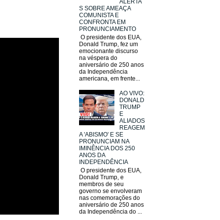
ALERTA
S SOBRE AMEAÇA
COMUNISTA E
CONFRONTA EM
PRONUNCIAMENTO
O presidente dos EUA,
Donald Trump, fez um
emocionante discurso
na véspera do
aniversário de 250 anos
da Independência
americana, em frente...
AO VIVO:
DONALD
TRUMP
E
ALIADOS
REAGEM
A 'ABISMO' E SE
PRONUNCIAM NA
IMINÊNCIA DOS 250
ANOS DA
INDEPENDÊNCIA
O presidente dos EUA,
Donald Trump, e
membros de seu
governo se envolveram
nas comemorações do
aniversário de 250 anos
da Independência do ...