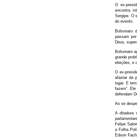
O ex-presid
encontra i
Sergipe. O e
do evento.
Bolsonaro 
passam por
Deus, super
Bolsonaro a
grande probl
eleições, e 
O ex-presid
afastar da
lugar. E te
fazem”. Ele
defendam Deu
Ao se despe
A ditadura 
parlamentar
Felipe Salo
a Folha Pol
Edson Fachi