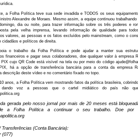
 jurídica.
te, a Folha Política teve sua sede invadida e TODOS os seus equipament
nistro Alexandre de Moraes. Mesmo assim, a equipe continuou trabalhand
omingo, dia ou noite, para trazer informação sobre os três poderes e ro
mposta pela velha imprensa, levando informação de qualidade para tod
os valores, as pessoas e os fatos excluídos pelo mainstream, como o con
 cidadãos e políticos de direita.
oia o trabalho da Folha Política e pode ajudar a manter sua estrutu
s financeiros e pagar seus colaboradores, doe qualquer valor à empresa
 PIX cujo QR Code está visível na tela ou por meio do código ajude@folhap
e PIX, há a opção de transferência bancária para a conta da empresa 
a descrição deste vídeo e no comentário fixado no topo.
0 anos, a Folha Política vem mostrando fatos da política brasileira, cobrind
 dando voz a pessoas que o cartel midiático do país não quer
olitica.org
nda gerada pelo nosso jornal por mais de 20 meses está bloquea
de a Folha Política a continuar o seu trabalho. Doe por
apolitica.org
/ Transferências (Conta Bancária):
r (077)