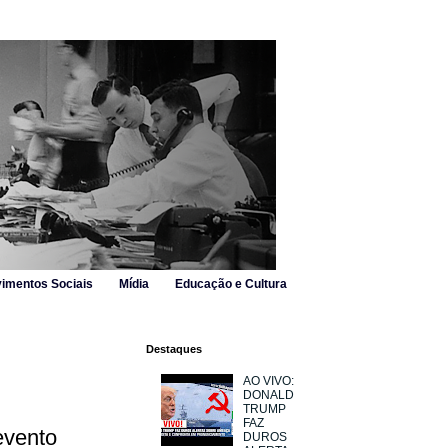
imentos Sociais
Mídia
Educação e Cultura
Destaques
AO VIVO:
DONALD
TRUMP
FAZ
evento
DUROS