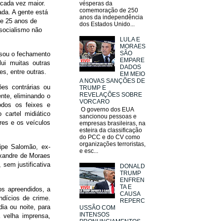
cada vez maior.
vésperas da
comemoração de 250
ada. A gente está
anos da independência
de 25 anos de
dos Estados Unido...
 socialismo não
LULA E
MORAES
SÃO
usou o fechamento
EMPARE
ui muitas outras
DADOS
es, entre outras.
EM MEIO
A NOVAS SANÇÕES DE
es contrárias ou
TRUMP E
REVELAÇÕES SOBRE
nte, eliminando o
VORCARO
odos os feixes e
O governo dos EUA
 cartel midiático
sancionou pessoas e
ores e os veículos
empresas brasileiras, na
esteira da classificação
do PCC e do CV como
organizações terroristas,
lipe Salomão, ex-
e esc...
exandre de Moraes
sem justificativa
DONALD
TRUMP
ENFREN
TA E
os apreendidos, a
CAUSA
ndícios de crime.
REPERC
a ou noite, para
USSÃO COM
INTENSOS
a velha imprensa,