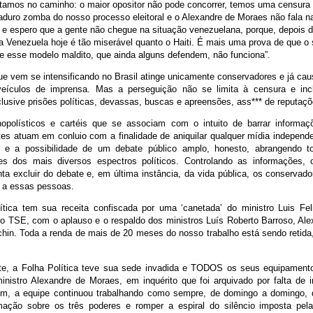
amos no caminho: o maior opositor não pode concorrer, temos uma censura 
Maduro zomba do nosso processo eleitoral e o Alexandre de Moraes não fala n
 e espero que a gente não chegue na situação venezuelana, porque, depois 
a Venezuela hoje é tão miserável quanto o Haiti. É mais uma prova de que o
ue esse modelo maldito, que ainda alguns defendem, não funciona”.
ue vem se intensificando no Brasil atinge unicamente conservadores e já ca
eículos de imprensa. Mas a perseguição não se limita à censura e incl
lusive prisões políticas, devassas, buscas e apreensões, ass*** de reputaçõ
polísticos e cartéis que se associam com o intuito de barrar informaçõ
tes atuam em conluio com a finalidade de aniquilar qualquer mídia independe
io e a possibilidade de um debate público amplo, honesto, abrangendo t
des dos mais diversos espectros políticos. Controlando as informações, o
enta excluir do debate e, em última instância, da vida pública, os conservad
 a essas pessoas.
ítica tem sua receita confiscada por uma ‘canetada’ do ministro Luis Fe
do TSE, com o aplauso e o respaldo dos ministros Luís Roberto Barroso, Al
hin. Toda a renda de mais de 20 meses do nosso trabalho está sendo retida, 
te, a Folha Política teve sua sede invadida e TODOS os seus equipament
nistro Alexandre de Moraes, em inquérito que foi arquivado por falta de i
, a equipe continuou trabalhando como sempre, de domingo a domingo, di
rmação sobre os três poderes e romper a espiral do silêncio imposta pel