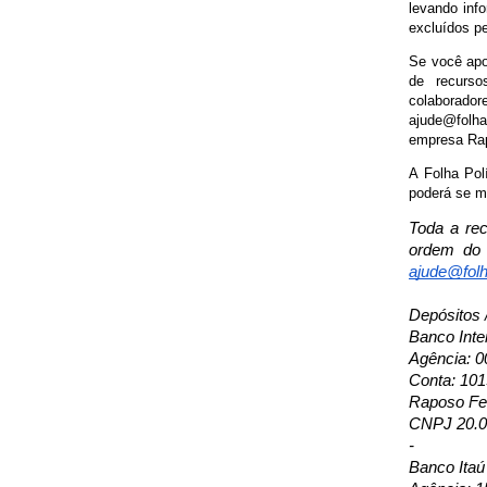
levando inf
excluídos pe
Se você apoi
de recurso
colaborado
ajude@folha
empresa Rap
A Folha Pol
poderá se ma
Toda a rec
ordem do 
ajude@folh
Depósitos 
Banco Inte
Agência: 0
Conta: 10
Raposo Fer
CNPJ 20.0
-
Banco Itaú