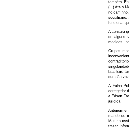
também. Est
(...) Até o 
no caminho,
socialismo, 
funciona, q
A censura q
de alguns v
medidas, inc
Grupos mono
inconvenien
contraditór
singularida
brasileiro t
que dão voz
A Folha Pol
corregedor 
e Edson Fac
jurídica.
Anteriormen
mando do mi
Mesmo assim
trazer info