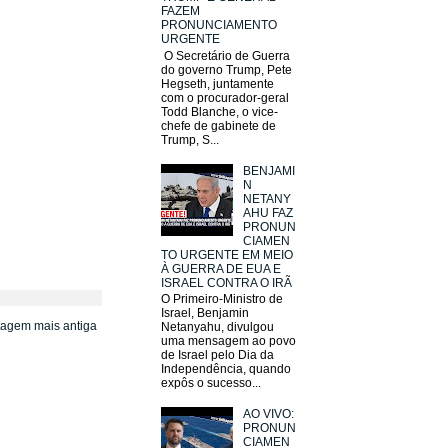
FAZEM
PRONUNCIAMENTO
URGENTE
O Secretário de Guerra
do governo Trump, Pete
Hegseth, juntamente
com o procurador-geral
Todd Blanche, o vice-
chefe de gabinete de
Trump, S...
BENJAMI
N
NETANY
AHU FAZ
PRONUN
CIAMEN
TO URGENTE EM MEIO
À GUERRA DE EUA E
ISRAEL CONTRA O IRÃ
O Primeiro-Ministro de
Israel, Benjamin
tagem mais antiga
Netanyahu, divulgou
uma mensagem ao povo
de Israel pelo Dia da
Independência, quando
expôs o sucesso...
AO VIVO:
PRONUN
CIAMEN