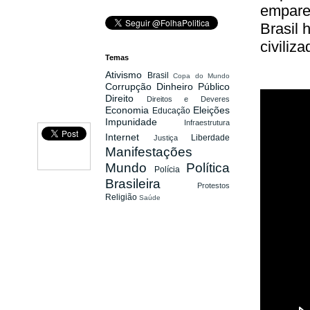
empared
Brasil 
civiliza
Temas
Ativismo
Brasil
Copa do Mundo
Corrupção
Dinheiro Público
Direito
Direitos e Deveres
Economia
Eleições
Educação
Impunidade
Infraestrutura
Internet
Liberdade
Justiça
Manifestações
Mundo
Política
Polícia
Brasileira
Protestos
Religião
Saúde