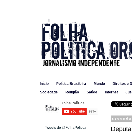
Início
Política Brasileira
Mundo
Direitos e 
Sociedade
Religião
Saúde
Internet
Jus
segunda-
Deputa
Tweets de @FolhaPolitica