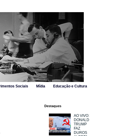
imentos Sociais
Mídia
Educação e Cultura
Destaques
AO VIVO:
DONALD
TRUMP
FAZ
e
DUROS