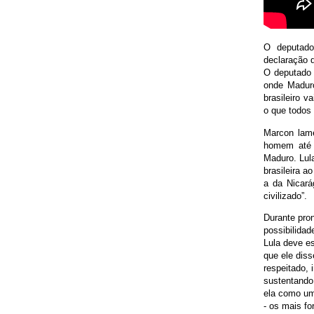
O deputado
declaração 
O deputado d
onde Maduro
brasileiro 
o que todos
Marcon lam
homem até 
Maduro. Lul
brasileira 
a da Nicará
civilizado”.
Durante pro
possibilidad
Lula deve e
que ele diss
respeitado, 
sustentando
ela como um
- os mais fo