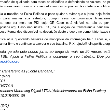
ormação de qualidade para todos os cidadãos e defendendo os valores, as p
lo mainstream, como o conservadorismo as propostas de cidadãos e políticos
a o trabalho da Folha Política e pode ajudar a evitar que o jornal seja fec
s para manter sua estrutura, cumprir seus compromissos financeir
res, doe por meio do PIX cujo QR Code está visível na tela ou por
politica.org. Caso não utilize PIX, há a opção de transferência bancári
oso Fernandes disponível na descrição deste vídeo e no comentário fixado 
ítica atua quebrando barreiras do monopólio da informação há 10 anos e,
nter firme e continuar a exercer o seu trabalho. PIX: ajude@folhapolitica.org
eita gerada pelo nosso jornal ao longo de mais de 20 meses est
TSE. Ajude a Folha Política a continuar o seu trabalho. Doe po
apolitica.org
/ Transferências (Conta Bancária):
r (077)
001
134774-0
nandes Marketing Digital LTDA (Administradora da Folha Política)
10.215/0001-09
 (341)