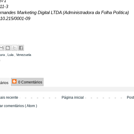
571
11-3
nandes Marketing Digital LTDA (Administradora da Folha Política)
10.215/0001-09
dura
,
Lula
,
Venezuela
a
0 Comentários
ários
ais recente
Página inicial
Pos
ar comentários ( Atom )