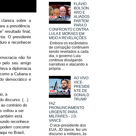
FLÁVIO
BOLSON
ARO E
ALIADOS
clareza sobre a
PARTEM
PARA O
ra a presidência.
CONFRONTO CONTRA
” resultado final,
LULA E MORAES EM
nta: O presidente
MEIO A REVELAÇÕES
duro e reconhecer
Embora os escândalos
de corrupção continuem
sendo revelados a cada
dia, o governo Lula
mocracia não foi
continua divulgando
o pelo seu amigo
narrativas e atacando a
leva a diplomacia
própria ...
s como a Cubana e
AO VIVO:
do democrático e
VICE-
PRESIDE
NTE DE
o, a
DONALD
TRUMP
o discurso. (...)
FAZ
ao contrário do
PRONUNCIAMENTO
o voltou a ser
URGENTE PARA
o também está
MILITARES - J.D.
VANCE
 mundo reconhece
O vice-presidente dos
o podem concorrer
EUA, JD Vance, fez um
qui no Brasil,
discurso a militares, às