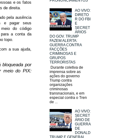
PRONUNCIAMENTOS
essoas e os fatos
 de direita.
AO VIVO:
DIRETO
hado pela ausência
R DO FBI
os e pagar seus
E
SECRET
 meio do código
ÁRIOS
a para a conta da
DO GOV. TRUMP
no topo.
FAZEM ALERTA:
GUERRA CONTRA
 com a sua ajuda,
FACÇÕES
CRIMINOSAS E
GRUPOS
TERRORISTAS
á bloqueada por
Durante coletiva de
r meio do PIX:
imprensa sobre as
ações do governo
Trump contra
organizações
criminosas
transnacionais, e em
especial contra o Tren
de ...
AO VIVO:
SECRET
ÁRIO DE
GUERRA
DE
DONALD
TRUMP E GENERAL