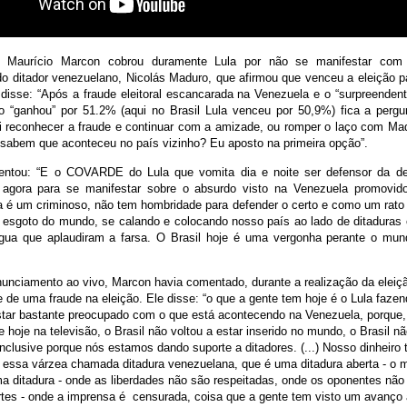
 Maurício Marcon cobrou duramente Lula por não se manifestar com 
do ditador venezuelano, Nicolás Maduro, que afirmou que venceu a eleição pa
isse: “Após a fraude eleitoral escancarada na Venezuela e o “surpreendente
 “ganhou” por 51.2% (aqui no Brasil Lula venceu por 50,9%) fica a pergu
vai reconhecer a fraude e continuar com a amizade, ou romper o laço com Ma
 sabem que aconteceu no país vizinho? Eu aposto na primeira opção”.
entou: “E o COVARDE do Lula que vomita dia e noite ser defensor da de
agora para se manifestar sobre o absurdo visto na Venezuela promovid
a é um criminoso, não tem hombridade para defender o certo e como um rato 
ao esgoto do mundo, se calando e colocando nosso país ao lado de ditadura
gua que aplaudiram a farsa. O Brasil hoje é uma vergonha perante o mun
nunciamento ao vivo, Marcon havia comentado, durante a realização da eleiçã
e de uma fraude na eleição. Ele disse: “o que a gente tem hoje é o Lula fazend
star bastante preocupado com o que está acontecendo na Venezuela, porque, 
e hoje na televisão, o Brasil não voltou a estar inserido no mundo, o Brasil nã
inclusive porque nós estamos dando suporte a ditadores. (...) Nosso dinheir
 essa várzea chamada ditadura venezuelana, que é uma ditadura aberta - o
a ditadura - onde as liberdades não são respeitadas, onde os oponentes nã
rtes - onde a imprensa é censurada, coisa que a gente tem visto um avanço a