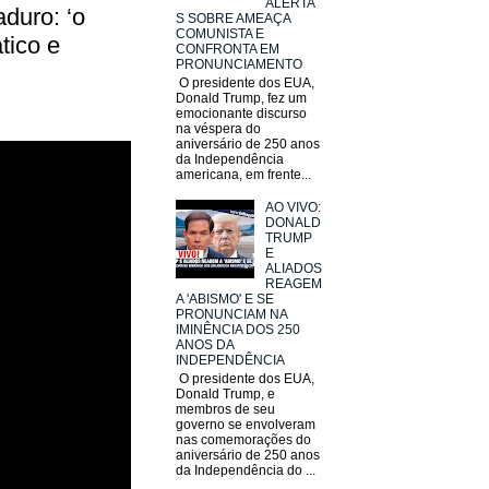
ALERTA
duro: ‘o
S SOBRE AMEAÇA
COMUNISTA E
tico e
CONFRONTA EM
PRONUNCIAMENTO
O presidente dos EUA,
Donald Trump, fez um
emocionante discurso
na véspera do
aniversário de 250 anos
da Independência
americana, em frente...
AO VIVO:
DONALD
TRUMP
E
ALIADOS
REAGEM
A 'ABISMO' E SE
PRONUNCIAM NA
IMINÊNCIA DOS 250
ANOS DA
INDEPENDÊNCIA
O presidente dos EUA,
Donald Trump, e
membros de seu
governo se envolveram
nas comemorações do
aniversário de 250 anos
da Independência do ...