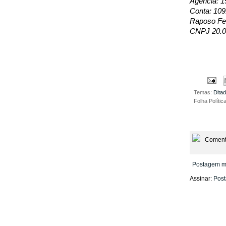
Agência: 1
Conta: 109
Raposo Fer
CNPJ 20.0
Temas:
Dita
Folha Polític
Coment
Postagem m
Assinar:
Post