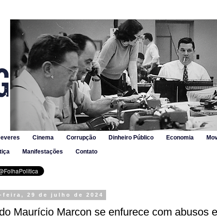
Deveres
Cinema
Corrupção
Dinheiro Público
Economia
Mov
tiça
Manifestações
Contato
feira, 29 de julho de 2024
do Maurício Marcon se enfurece com abusos 