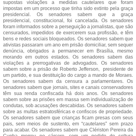
supostas violações a medidas cautelares que foram
impostas em um processo que tinha sido extinto pela graça
presidencial. Os senadores sabem que a graça
presidencial, constitucional, foi cancelada. Os senadores
foram informados sobre a perseguição a jornalistas, que são
censurados, impedidos de exercerem sua profissão, e têm
bens e redes sociais bloqueados. Os senadores sabem que
ativistas passaram um ano em prisão domiciliar, sem sequer
denúncia, obrigados a permanecer em Brasília, mesmo
morando em outros estados. Os senadores sabem das
violações a prerrogativas de advogados. Os senadores
sabem sobre a prisão de Roberto Jefferson, presidente de
um partido, e sua destituição do cargo a mando de Moraes.
Os senadores sabem da censura a parlamentares. Os
senadores sabem que jornais, sites e canais conservadores
têm sua renda confiscada há dois anos. Os senadores
sabem sobre as prisões em massa sem individualização de
condutas, sob acusações descabidas. Os senadores sabem
sobre as multas estratosféricas e confiscos de propriedade.
Os senadores sabem que crianças ficam presas com seus
pais, sem meios de sustento, em “cautelares” sem prazo
para acabar. Os senadores sabem que Clériston Pereira da
Cunha morreu no cárcere, com um pedido de soltura