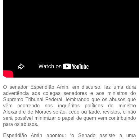
O senador Esperidião Amin, em discurso, fez uma dura
advertência aos colegas senadores e aos ministros do
Supremo Tribunal Federal, lembrando que os abusos que
vêm ocorrendo nos inquéritos políticos do ministro
Alexandre de Moraes serão, cedo ou tarde, revistos, e não
será possível minimizar o papel de quem vem contribuindo
para os abusos.
Esperidião Amin apontou: “o Senado assiste a uma