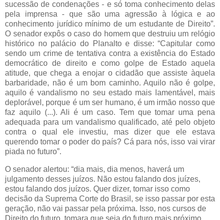
sucessão de condenações - e só toma conhecimento delas
pela imprensa - que são uma agressão à lógica e ao
conhecimento jurídico mínimo de um estudante de Direito”.
O senador expôs o caso do homem que destruiu um relógio
histórico no palácio do Planalto e disse: “Capitular como
sendo um crime de tentativa contra a existência do Estado
democrático de direito e como golpe de Estado aquela
atitude, que chega a enojar o cidadão que assiste àquela
barbaridade, não é um bom caminho. Aquilo não é golpe,
aquilo é vandalismo no seu estado mais lamentável, mais
deplorável, porque é um ser humano, é um irmão nosso que
faz aquilo (...). Ali é um caso. Tem que tomar uma pena
adequada para um vandalismo qualificado, até pelo objeto
contra o qual ele investiu, mas dizer que ele estava
querendo tomar o poder do país? Cá para nós, isso vai virar
piada no futuro”.
O senador alertou: “dia mais, dia menos, haverá um
julgamento desses juízos. Não estou falando dos juízes,
estou falando dos juízos. Quer dizer, tomar isso como
decisão da Suprema Corte do Brasil, se isso passar por esta
geração, não vai passar pela próxima. Isso, nos cursos de
Direito do futuro, tomara que seja do futuro mais próximo