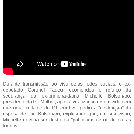
Durante transmissão ao vivo pelas redes sociais, o ex-
deputado Coronel Tadeu recomendou o reforço da
segurança da ex-primeira-dama Michelle Bolsonaro,
presidente do PL Mulher, após a viralização de um vídeo em
que uma militante do PT, em live, pediu a “destruição” da
esposa de Jair Bolsonaro, explicando que, em sua visão,
Michelle deveria ser destruída “politicamente ou de outras
formas”.