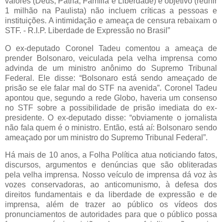
valores (Deus, Pátria, Família e Liberdade) e objetivo (reunir
1 milhão na Paulista) não incluem críticas a pessoas e
instituições. A intimidação e ameaça de censura rebaixam o
STF. - R.I.P. Liberdade de Expressão no Brasil”
O ex-deputado Coronel Tadeu comentou a ameaça de
prender Bolsonaro, veiculada pela velha imprensa como
advinda de um ministro anônimo do Supremo Tribunal
Federal. Ele disse: “Bolsonaro está sendo ameaçado de
prisão se ele falar mal do STF na avenida”. Coronel Tadeu
apontou que, segundo a rede Globo, haveria um consenso
no STF sobre a possibilidade de prisão imediata do ex-
presidente. O ex-deputado disse: “obviamente o jornalista
não fala quem é o ministro. Então, está aí: Bolsonaro sendo
ameaçado por um ministro do Supremo Tribunal Federal”.
Há mais de 10 anos, a Folha Política atua noticiando fatos,
discursos, argumentos e denúncias que são obliteradas
pela velha imprensa. Nosso veículo de imprensa dá voz às
vozes conservadoras, ao anticomunismo, à defesa dos
direitos fundamentais e da liberdade de expressão e de
imprensa, além de trazer ao público os vídeos dos
pronunciamentos de autoridades para que o público possa