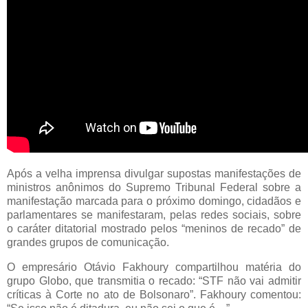
Após a velha imprensa divulgar supostas manifestações de
ministros anônimos do Supremo Tribunal Federal sobre a
manifestação marcada para o próximo domingo, cidadãos e
parlamentares se manifestaram, pelas redes sociais, sobre
o caráter ditatorial mostrado pelos “meninos de recado” de
grandes grupos de comunicação.
O empresário Otávio Fakhoury compartilhou matéria do
grupo Globo, que transmitia o recado: “STF não vai admitir
críticas à Corte no ato de Bolsonaro”. Fakhoury comentou: