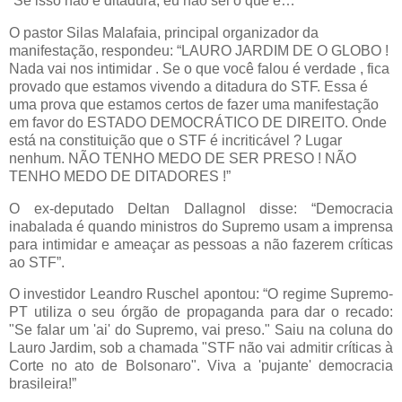
“Se isso não é ditadura, eu não sei o que é…”
O pastor Silas Malafaia, principal organizador da
manifestação, respondeu: “LAURO JARDIM DE O GLOBO !
Nada vai nos intimidar . Se o que você falou é verdade , fica
provado que estamos vivendo a ditadura do STF. Essa é
uma prova que estamos certos de fazer uma manifestação
em favor do ESTADO DEMOCRÁTICO DE DIREITO. Onde
está na constituição que o STF é incriticável ? Lugar
nenhum. NÃO TENHO MEDO DE SER PRESO ! NÃO
TENHO MEDO DE DITADORES !”
O ex-deputado Deltan Dallagnol disse: “Democracia
inabalada é quando ministros do Supremo usam a imprensa
para intimidar e ameaçar as pessoas a não fazerem críticas
ao STF”.
O investidor Leandro Ruschel apontou: “O regime Supremo-
PT utiliza o seu órgão de propaganda para dar o recado:
"Se falar um 'ai' do Supremo, vai preso." Saiu na coluna do
Lauro Jardim, sob a chamada "STF não vai admitir críticas à
Corte no ato de Bolsonaro". Viva a 'pujante' democracia
brasileira!”