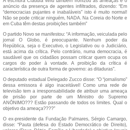
A escritora Claudia Wild também ironizou as ameaças e o
anúncio da presença de agentes infiltrados, dizendo: “Em
“democracias pujantes e inabaláveis” isto é muito normal!
Não se pode criticar ninguém, NADA. Na Coreia do Norte e
em Cuba têm destas proibições também”
O partido Novo se manifestou: “A informação, veiculada pelo
jornal O Globo, é preocupante. Nenhum poder da
República, seja o Executivo, o Legislativo ou o Judiciário,
está acima da crítica. Pelo contrário, numa democracia, é
saudável que os cidadãos possam criticar quem ocupa os
cargos do poder à vontade. A proibição da crítica é
característica de outra forma de governo: as ditaduras”.
O deputado estadual Delegado Zucco disse: “O “jornalismo”
dessa emissora é algo inaceitável! Como uma rede de
televisão tem a irresponsabilidade de atribuir uma ameaça
de prisão por parte de um Ministro do Supremo
ANÔNIMO??? Estão passando de todos os limites. Qual o
objetivo da ameaça????”
O ex-presidente da Fundação Palmares, Sérgio Camargo,
disse: “Pauta (defesa do Estado Democrático de Direito),