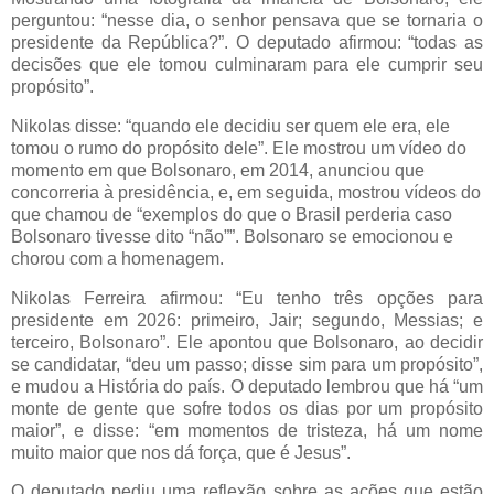
perguntou: “nesse dia, o senhor pensava que se tornaria o
presidente da República?”. O deputado afirmou: “todas as
decisões que ele tomou culminaram para ele cumprir seu
propósito”.
Nikolas disse: “quando ele decidiu ser quem ele era, ele
tomou o rumo do propósito dele”. Ele mostrou um vídeo do
momento em que Bolsonaro, em 2014, anunciou que
concorreria à presidência, e, em seguida, mostrou vídeos do
que chamou de “exemplos do que o Brasil perderia caso
Bolsonaro tivesse dito “não””. Bolsonaro se emocionou e
chorou com a homenagem.
Nikolas Ferreira afirmou: “Eu tenho três opções para
presidente em 2026: primeiro, Jair; segundo, Messias; e
terceiro, Bolsonaro”. Ele apontou que Bolsonaro, ao decidir
se candidatar, “deu um passo; disse sim para um propósito”,
e mudou a História do país. O deputado lembrou que há “um
monte de gente que sofre todos os dias por um propósito
maior”, e disse: “em momentos de tristeza, há um nome
muito maior que nos dá força, que é Jesus”.
O deputado pediu uma reflexão sobre as ações que estão