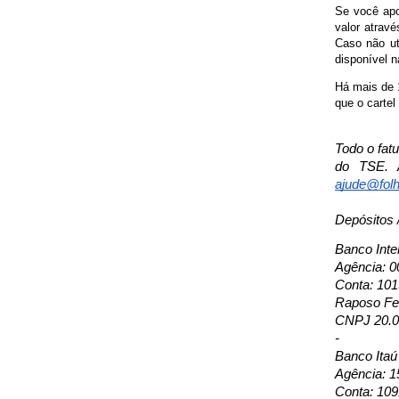
Se você apo
valor atravé
Caso não ut
disponível n
Há mais de 1
que o cartel
Todo o fat
do TSE. 
ajude@folh
Depósitos 
Banco Inte
Agência: 0
Conta: 10
Raposo Fer
CNPJ 20.0
-
Banco Itaú
Agência: 1
Conta: 109