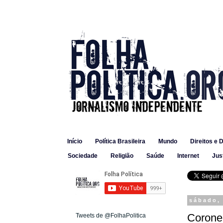
Início
Política Brasileira
Mundo
Direitos e 
Sociedade
Religião
Saúde
Internet
Jus
sábado,
Coronel
Tweets de @FolhaPolitica