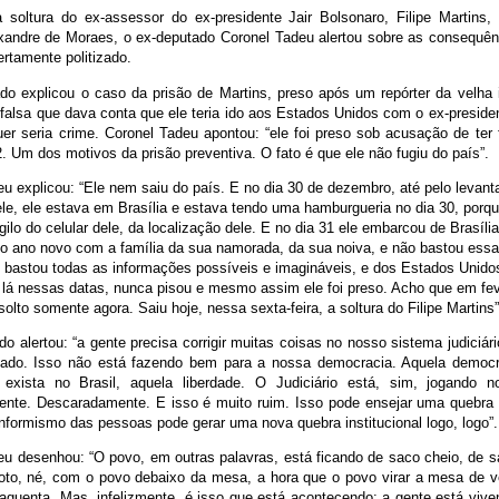
a soltura do ex-assessor do ex-presidente Jair Bolsonaro, Filipe Martins, 
exandre de Moraes, o ex-deputado Coronel Tadeu alertou sobre as consequê
bertamente politizado.
do explicou o caso da prisão de Martins, preso após um repórter da velha 
falsa que dava conta que ele teria ido aos Estados Unidos com o ex-preside
uer seria crime. Coronel Tadeu apontou: “ele foi preso sob acusação de ter 
2. Um dos motivos da prisão preventiva. O fato é que ele não fugiu do país”.
eu explicou: “Ele nem saiu do país. E no dia 30 de dezembro, até pelo levan
ele, ele estava em Brasília e estava tendo uma hamburgueria no dia 30, porqu
gilo do celular dele, da localização dele. E no dia 31 ele embarcou de Brasíli
 o ano novo com a família da sua namorada, da sua noiva, e não bastou ess
bastou todas as informações possíveis e imagináveis, e dos Estados Unidos
 lá nessas datas, nunca pisou e mesmo assim ele foi preso. Acho que em fev
i solto somente agora. Saiu hoje, nessa sexta-feira, a soltura do Filipe Martins”
o alertou: “a gente precisa corrigir muitas coisas no nosso sistema judiciári
izado. Isso não está fazendo bem para a nossa democracia. Aquela democ
exista no Brasil, aquela liberdade. O Judiciário está, sim, jogando n
nte. Descaradamente. E isso é muito ruim. Isso pode ensejar uma quebra in
nformismo das pessoas pode gerar uma nova quebra institucional logo, logo”.
eu desenhou: “O povo, em outras palavras, está ficando de saco cheio, de 
foto, né, com o povo debaixo da mesa, a hora que o povo virar a mesa de ve
í aguenta. Mas, infelizmente, é isso que está acontecendo: a gente está vi