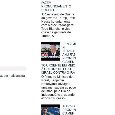
FAZEM
PRONUNCIAMENTO
URGENTE
O Secretário de Guerra
do governo Trump, Pete
Hegseth, juntamente
com o procurador-geral
Todd Blanche, o vice-
chefe de gabinete de
Trump, S...
BENJAMI
N
NETANY
AHU FAZ
PRONUN
CIAMEN
TO URGENTE EM MEIO
À GUERRA DE EUA E
ISRAEL CONTRA O IRÃ
tagem mais antiga
O Primeiro-Ministro de
Israel, Benjamin
Netanyahu, divulgou
uma mensagem ao povo
de Israel pelo Dia da
Independência, quando
expôs o sucesso...
AO VIVO:
PRONUN
CIAMEN