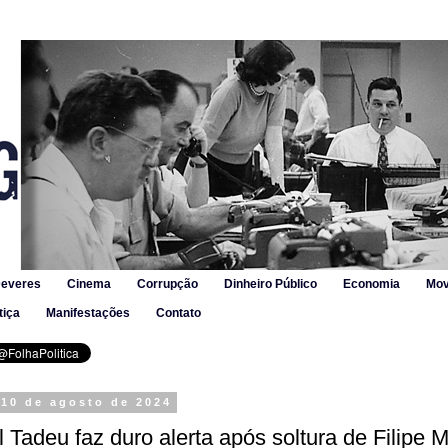
Deveres
Cinema
Corrupção
Dinheiro Público
Economia
Mov
tiça
Manifestações
Contato
 10 de agosto de 2024
 Tadeu faz duro alerta após soltura de Filipe Ma