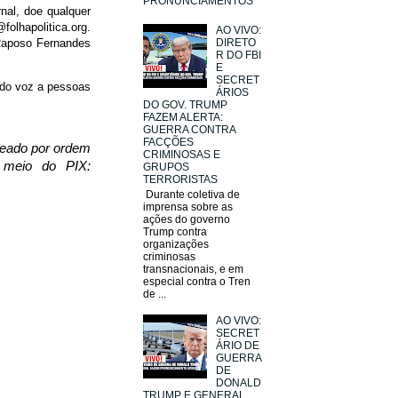
PRONUNCIAMENTOS
nal, doe qualquer
folhapolitica.org.
AO VIVO:
 Raposo Fernandes
DIRETO
R DO FBI
E
SECRET
ando voz a pessoas
ÁRIOS
DO GOV. TRUMP
FAZEM ALERTA:
GUERRA CONTRA
FACÇÕES
ueado por ordem
CRIMINOSAS E
or meio do
PIX:
GRUPOS
TERRORISTAS
Durante coletiva de
imprensa sobre as
ações do governo
Trump contra
organizações
criminosas
transnacionais, e em
especial contra o Tren
de ...
AO VIVO:
SECRET
ÁRIO DE
GUERRA
DE
DONALD
TRUMP E GENERAL