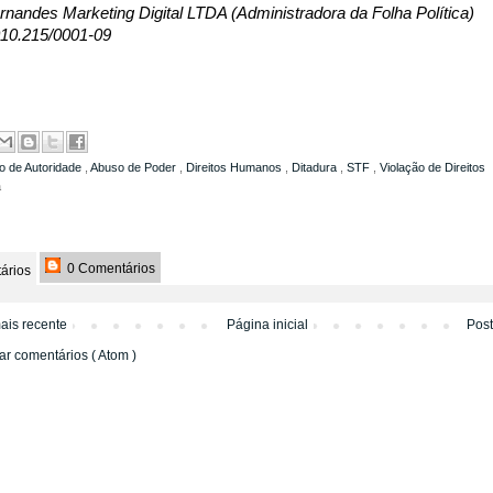
nandes Marketing Digital LTDA (Administradora da Folha Política)
10.215/0001-09
o de Autoridade
,
Abuso de Poder
,
Direitos Humanos
,
Ditadura
,
STF
,
Violação de Direitos
a
0 Comentários
ários
ais recente
Página inicial
Pos
ar comentários ( Atom )