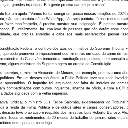
stiças, grandes injustiças. E a gente precisa dar um jeito nisso”.
do fez um apelo: “Vamos tentar corrigir um pouco nessas eleições de 2024 
to, não seja patriota só no WhatsApp, não seja patriota só nas redes sociais
iso fazer manifestação, é preciso mostrar sua indignação. É preciso mostr
cendo. E, infelizmente, há uma leva de pessoas que não detêm esse conh
didade, que precisa entender e cabe aos mais esclarecidos passar is
”.
nstituição Federal, o controle dos atos de ministros do Supremo Tribunal F
, que pode promover o impeachment dos ministros em caso de crime de res
 presidentes da Casa vêm barrando a tramitação dos pedidos, sem consulta 
terno, alguns ministros do Supremo agem ao arrepio da Constituição.
os secretos, o ministro Alexandre de Moraes, por exemplo, promove uma abe
 políticos. Em um desses inquéritos, a Folha Política teve sua sede invadid
s apreendidos. O inquérito foi arquivado por falta de indícios de crim
oram compartilhados com outros inquéritos, abertos de ofício, e com a CPI
va dados sigilosos com a velha imprensa.
ativa jurídica, o ministro Luís Felipe Salomão, ex-corregedor do Tribunal S
oda a renda da Folha Política e de outros sites e canais conservadores, 
 A decisão teve o aplauso e respaldo dos ministros Luís Roberto Barroso, Al
hin. Todos os rendimentos de 20 meses do trabalho de jornais, sites e can
etidos sem qualquer base legal.