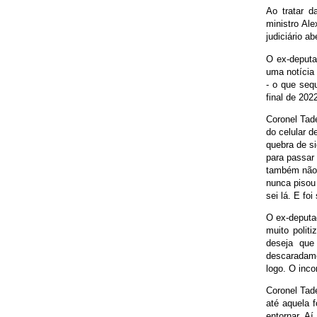
Ao tratar d
ministro Al
judiciário a
O ex-deputa
uma notícia 
- o que seq
final de 202
Coronel Tad
do celular d
quebra de si
para passar
também não 
nunca pisou
sei lá. E fo
O ex-deputad
muito polit
deseja que 
descaradame
logo. O inco
Coronel Tad
até aquela 
entornar. A