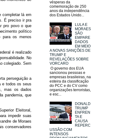
vésperas da
comemoração de 250
anos da independência
e completar lá em
dos Estados Unido...
. É preciso ir pra
LULA E
ar pro povo o que
MORAES
ecimento político
SÃO
so para os menos
EMPARE
DADOS
EM MEIO
A NOVAS SANÇÕES DE
ederal é realizado
TRUMP E
ponsabilidade. No
REVELAÇÕES SOBRE
ao colegiado. Sem
VORCARO
O governo dos EUA
sancionou pessoas e
empresas brasileiras, na
rta perseguição a
esteira da classificação
a e todos os seus
do PCC e do CV como
es, mas os dados
organizações terroristas,
e esc...
 da pandemia, que
DONALD
TRUMP
uperior Eleitoral,
ENFREN
para impedir suas
TA E
exandre de Moraes
CAUSA
REPERC
ais conservadores
USSÃO COM
INTENSOS