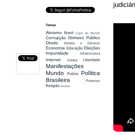
judiciá
Temas
Ativismo
Brasil
Copa do Mundo
Corrupção
Dinheiro Público
Direito
Direitos e Deveres
Economia
Eleições
Educação
Impunidade
Infraestrutura
Internet
Liberdade
Justiça
Manifestações
Mundo
Política
Polícia
Brasileira
Protestos
Religião
Saúde