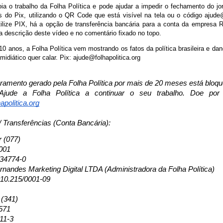
ia o trabalho da Folha Política e pode ajudar a impedir o fechamento do jor
s do Pix, utilizando o QR Code que está visível na tela ou o código ajude@
ilize PIX, há a opção de transferência bancária para a conta da empresa
a descrição deste vídeo e no comentário fixado no topo.
0 anos, a Folha Política vem mostrando os fatos da política brasileira e d
 midiático quer calar. Pix: ajude@folhapolitica.org
uramento gerado pela Folha Política por mais de 20 meses está bloq
Ajude a Folha Política a continuar o seu trabalho. Doe p
apolitica.org
/ Transferências (Conta Bancária):
r (077)
001
134774-0
nandes Marketing Digital LTDA (Administradora da Folha Política)
10.215/0001-09
 (341)
571
11-3