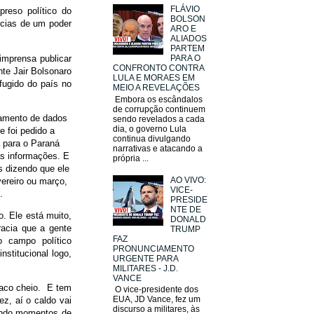
FLÁVIO
preso político do
BOLSON
ncias de um poder
ARO E
ALIADOS
PARTEM
imprensa publicar
PARA O
CONFRONTO CONTRA
nte Jair Bolsonaro
LULA E MORAES EM
fugido do país no
MEIO A REVELAÇÕES
Embora os escândalos
de corrupção continuem
tamento de dados
sendo revelados a cada
dia, o governo Lula
e foi pedido a
continua divulgando
a para o Paraná
narrativas e atacando a
as informações. E
própria ...
 dizendo que ele
AO VIVO:
ereiro ou março,
VICE-
.
PRESIDE
NTE DE
o. Ele está muito,
DONALD
racia que a gente
TRUMP
FAZ
o campo político
PRONUNCIAMENTO
stitucional logo,
URGENTE PARA
MILITARES - J.D.
VANCE
saco cheio. E tem
O vice-presidente dos
EUA, JD Vance, fez um
z, aí o caldo vai
discurso a militares, às
vendo momentos de