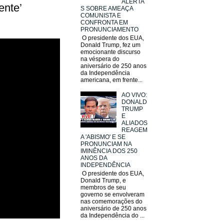
ALERTA
ente’
S SOBRE AMEAÇA
COMUNISTA E
CONFRONTA EM
PRONUNCIAMENTO
O presidente dos EUA,
Donald Trump, fez um
emocionante discurso
na véspera do
aniversário de 250 anos
da Independência
americana, em frente...
AO VIVO:
DONALD
TRUMP
E
ALIADOS
REAGEM
A 'ABISMO' E SE
PRONUNCIAM NA
IMINÊNCIA DOS 250
ANOS DA
INDEPENDÊNCIA
O presidente dos EUA,
Donald Trump, e
membros de seu
governo se envolveram
nas comemorações do
aniversário de 250 anos
da Independência do ...