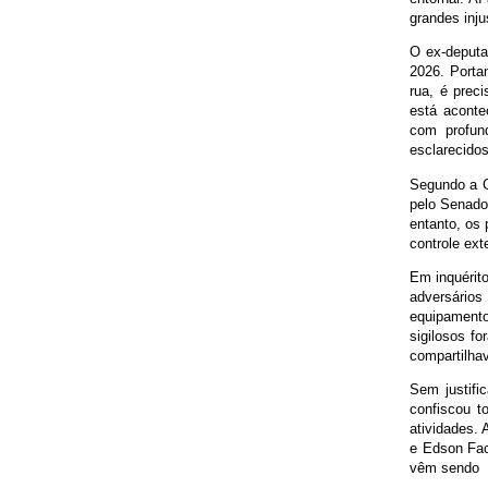
grandes inju
O ex-deputa
2026. Portan
rua, é prec
está aconte
com profun
esclarecidos
Segundo a Co
pelo Senado
entanto, os
controle ex
Em inquérit
adversários
equipamento
sigilosos f
compartilha
Sem justific
confiscou t
atividades.
e Edson Fac
vêm sendo r