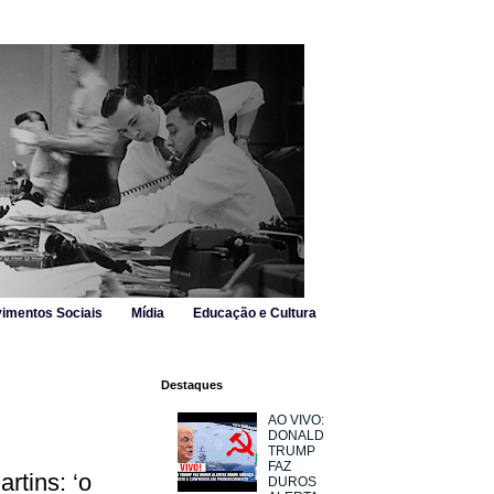
imentos Sociais
Mídia
Educação e Cultura
Destaques
AO VIVO:
DONALD
TRUMP
FAZ
rtins: ‘o
DUROS