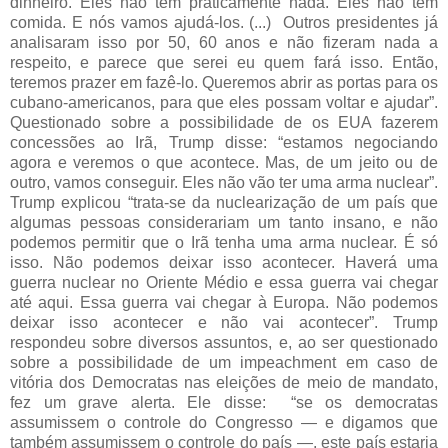
dinheiro. Eles não têm praticamente nada. Eles não têm
comida. E nós vamos ajudá-los. (...) Outros presidentes já
analisaram isso por 50, 60 anos e não fizeram nada a
respeito, e parece que serei eu quem fará isso. Então,
teremos prazer em fazê-lo. Queremos abrir as portas para os
cubano-americanos, para que eles possam voltar e ajudar”.
Questionado sobre a possibilidade de os EUA fazerem
concessões ao Irã, Trump disse: “estamos negociando
agora e veremos o que acontece. Mas, de um jeito ou de
outro, vamos conseguir. Eles não vão ter uma arma nuclear”.
Trump explicou “trata-se da nuclearização de um país que
algumas pessoas considerariam um tanto insano, e não
podemos permitir que o Irã tenha uma arma nuclear. É só
isso. Não podemos deixar isso acontecer. Haverá uma
guerra nuclear no Oriente Médio e essa guerra vai chegar
até aqui. Essa guerra vai chegar à Europa. Não podemos
deixar isso acontecer e não vai acontecer”. Trump
respondeu sobre diversos assuntos, e, ao ser questionado
sobre a possibilidade de um impeachment em caso de
vitória dos Democratas nas eleições de meio de mandato,
fez um grave alerta. Ele disse: “se os democratas
assumissem o controle do Congresso — e digamos que
também assumissem o controle do país —, este país estaria