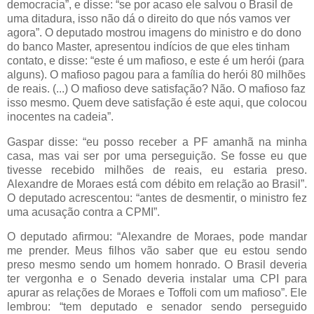
democracia”, e disse: “se por acaso ele salvou o Brasil de
uma ditadura, isso não dá o direito do que nós vamos ver
agora”. O deputado mostrou imagens do ministro e do dono
do banco Master, apresentou indícios de que eles tinham
contato, e disse: “este é um mafioso, e este é um herói (para
alguns). O mafioso pagou para a família do herói 80 milhões
de reais. (...) O mafioso deve satisfação? Não. O mafioso faz
isso mesmo. Quem deve satisfação é este aqui, que colocou
inocentes na cadeia”.
Gaspar disse: “eu posso receber a PF amanhã na minha
casa, mas vai ser por uma perseguição. Se fosse eu que
tivesse recebido milhões de reais, eu estaria preso.
Alexandre de Moraes está com débito em relação ao Brasil”.
O deputado acrescentou: “antes de desmentir, o ministro fez
uma acusação contra a CPMI”.
O deputado afirmou: “Alexandre de Moraes, pode mandar
me prender. Meus filhos vão saber que eu estou sendo
preso mesmo sendo um homem honrado. O Brasil deveria
ter vergonha e o Senado deveria instalar uma CPI para
apurar as relações de Moraes e Toffoli com um mafioso”. Ele
lembrou: “tem deputado e senador sendo perseguido