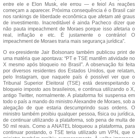
entre ele e Elon Musk, ele errou — e feio! As reações
começam a aparecer. Próxima consequência é o Brasil cair
nos rankings de liberdade econômica que afetam até graus
de investimento. Inacreditável é ainda Pacheco dizer que
não pauta impeachment de Moraes porque isso afetaria o
real, inflação e etc. É justamente o contrário! O
impeachment de Moraes traria mais segurança jurídica”.
O ex-presidente Jair Bolsonaro também publicou print de
uma matéria que apontava: “PT e TSE mantêm atividade no
X mesmo após bloqueio no Brasil”. A observação foi feita
por diversos residentes dos Estados Unidos, que relatam,
pelo Instagram, que naquele país é possível ver que o
Tribunal Superior Eleitoral (TSE) está desrespeitando o
bloqueio imposto aos brasileiros, e continua utilizando o X,
antigo Twitter, normalmente. A plataforma foi suspensa em
todo o país a mando do ministro Alexandre de Moraes, sob a
alegação de que estaria descumprindo suas ordens. O
ministro também proibiu qualquer pessoa, física ou jurídica,
de continuar utilizando a plataforma, sob pena de multa de
50 mil reais. Como a ANATEL bloqueou a plataforma, para
continuar postando, o TSE teria utilizado um VPN, que o