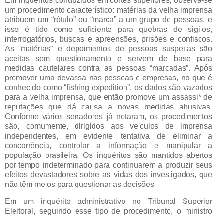
Em inquéritos conduzidos em cortes superiores, observa-se
um procedimento característico: matérias da velha imprensa
atribuem um “rótulo” ou “marca” a um grupo de pessoas, e
isso é tido como suficiente para quebras de sigilos,
interrogatórios, buscas e apreensões, prisões e confiscos.
As “matérias” e depoimentos de pessoas suspeitas são
aceitas sem questionamento e servem de base para
medidas cautelares contra as pessoas “marcadas”. Após
promover uma devassa nas pessoas e empresas, no que é
conhecido como “fishing expedition”, os dados são vazados
para a velha imprensa, que então promove um assassi* de
reputações que dá causa a novas medidas abusivas.
Conforme vários senadores já notaram, os procedimentos
são, comumente, dirigidos aos veículos de imprensa
independentes, em evidente tentativa de eliminar a
concorrência, controlar a informação e manipular a
população brasileira. Os inquéritos são mantidos abertos
por tempo indeterminado para continuarem a produzir seus
efeitos devastadores sobre as vidas dos investigados, que
não têm meios para questionar as decisões.
Em um inquérito administrativo no Tribunal Superior
Eleitoral, seguindo esse tipo de procedimento, o ministro