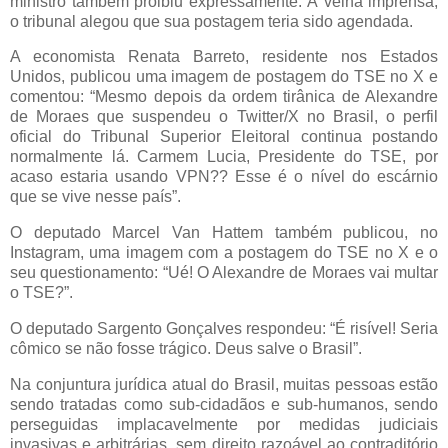
ministro também proibiu expressamente. À velha imprensa,
o tribunal alegou que sua postagem teria sido agendada.
A economista Renata Barreto, residente nos Estados
Unidos, publicou uma imagem de postagem do TSE no X e
comentou: “Mesmo depois da ordem tirânica de Alexandre
de Moraes que suspendeu o Twitter/X no Brasil, o perfil
oficial do Tribunal Superior Eleitoral continua postando
normalmente lá. Carmem Lucia, Presidente do TSE, por
acaso estaria usando VPN?? Esse é o nível do escárnio
que se vive nesse país”.
O deputado Marcel Van Hattem também publicou, no
Instagram, uma imagem com a postagem do TSE no X e o
seu questionamento: “Ué! O Alexandre de Moraes vai multar
o TSE?”.
O deputado Sargento Gonçalves respondeu: “É risível! Seria
cômico se não fosse trágico. Deus salve o Brasil”.
Na conjuntura jurídica atual do Brasil, muitas pessoas estão
sendo tratadas como sub-cidadãos e sub-humanos, sendo
perseguidas implacavelmente por medidas judiciais
invasivas e arbitrárias, sem direito razoável ao contraditório