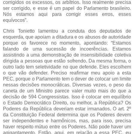
corrigidos os excessos, os arbítrios. Isso realmente precisa
ser corrigido, e esse é um papel do Parlamento brasileiro.
Nós estamos aqui para corrigir esses erros, esses
equívocos”.
Chris Tonietto lamentou a conduta dos deputados de
esquerda, que apoiam a ditadura e os abusos de autoridade
porque os favorece no momento, apontando: “Estamos
falando de uma sucessão de incoerências. Estamos
assistindo a uma demonstração de insensibilidade coletiva
dirigida a pessoas que estão sofrendo. Da mesma forma, o
outro lado tem seletividade no que defende. Eles escolhem
o que vão defender. Preciso reafirmar meu apoio a esta
PEC, porque o Parlamento tem o dever de colocar um limite
nessas decisões monocráticas. Diversas vezes, o peso da
caneta de um Ministro parece valer muito mais do que a
decisão de 594 Congressistas. Isso é colocar em equilíbrio
o Estado Democrático Direito, ou melhor, a República? Os
Poderes da República deveriam estar irmanados. O art. 2º
da Constituição Federal determina que os Poderes devem
ser independentes e harmônicos, mas, para isso, precisa
haver respeito mútuo entre os Poderes. Não pode haver um
agigantamento. Então, aqui, em relação a essa PEC, eu