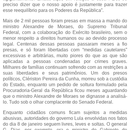
preciso dizer que o nosso apoio é justamente para trazer
esse reequilíbrio para os Poderes da República”.
Mais de 2 mil pessoas foram presas em massa a mando do
ministro Alexandre de Moraes, do Supremo Tribunal
Federal, com a colaboração do Exército brasileiro, sem o
menor respeito a direitos humanos ou ao devido processo
legal. Centenas dessas pessoas passaram meses a fio
presas, e só foram libertadas com “medidas cautelares”
excessivas e arbitrárias, muito piores do que as que são
aplicadas a pessoas condenadas por crimes graves.
Milhares de famílias continuam sofrendo com as restrições a
suas liberdades e seus patrimônios. Um dos presos
políticos, Clériston Pereira da Cunha, morreu sob a custódia
do Estado, enquanto um pedido de soltura formulado pela
Procuradoria-Geral da República ficou meses aguardando
que o ministro Alexandre de Moraes se dignasse a analisá-
lo. Tudo sob o olhar complacente do Senado Federal.
Enquanto cidadãos comuns ficam sujeitos a medidas
abusivas, autoridades do governo Lula envolvidas nos fatos
do dia 8 de janeiro seguem livres, leves e soltas. O general
G. Dias, por exemplo, era o ministro do Gabinete de