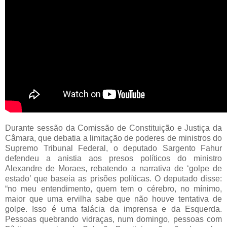
Durante sessão da Comissão de Constituição e Justiça da
Câmara, que debatia a limitação de poderes de ministros do
Supremo Tribunal Federal, o deputado Sargento Fahur
defendeu a anistia aos presos políticos do ministro
Alexandre de Moraes, rebatendo a narrativa de ‘golpe de
estado’ que baseia as prisões políticas. O deputado disse:
“no meu entendimento, quem tem o cérebro, no mínimo,
maior que uma ervilha sabe que não houve tentativa de
golpe. Isso é uma falácia da imprensa e da Esquerda.
Pessoas quebrando vidraças, num domingo, pessoas com