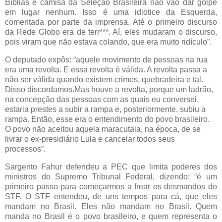
Bíblias e camisa da Seleção Brasileira não vão dar golpe
em lugar nenhum. Isso é uma idiotice da Esquerda,
comentada por parte da imprensa. Até o primeiro discurso
da Rede Globo era de terr***. Aí, eles mudaram o discurso,
pois viram que não estava colando, que era muito ridículo”.
O deputado expôs: “aquele movimento de pessoas na rua
era uma revolta. E essa revolta é válida. A revolta passa a
não ser válida quando existem crimes, quebradeira e tal.
Disso discordamos.Mas houve a revolta, porque um ladrão,
na concepção das pessoas com as quais eu conversei,
estaria prestes a subir a rampa e, posteriormente, subiu a
rampa. Então, esse era o entendimento do povo brasileiro.
O povo não aceitou aquela maracutaia, na época, de se
livrar o ex-presidiário Lula e cancelar todos seus
processos”.
Sargento Fahur defendeu a PEC que limita poderes dos
ministros do Supremo Tribunal Federal, dizendo: “é um
primeiro passo para começarmos a frear os desmandos do
STF. O STF entendeu, de uns tempos para cá, que eles
mandam no Brasil. Eles não mandam no Brasil. Quem
manda no Brasil é o povo brasileiro, e quem representa o