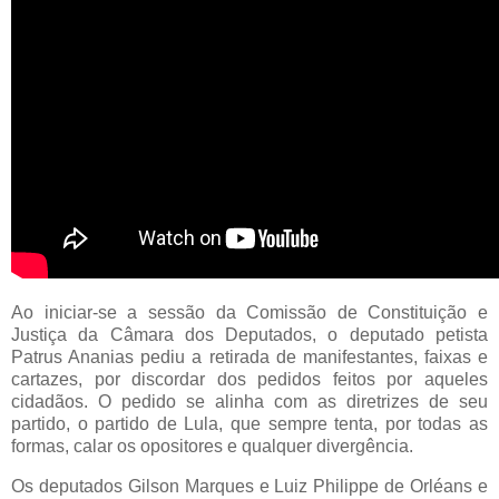
Ao iniciar-se a sessão da Comissão de Constituição e
Justiça da Câmara dos Deputados, o deputado petista
Patrus Ananias pediu a retirada de manifestantes, faixas e
cartazes, por discordar dos pedidos feitos por aqueles
cidadãos. O pedido se alinha com as diretrizes de seu
partido, o partido de Lula, que sempre tenta, por todas as
formas, calar os opositores e qualquer divergência.
Os deputados Gilson Marques e Luiz Philippe de Orléans e