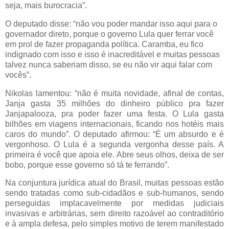
seja, mais burocracia”.
O deputado disse: “não vou poder mandar isso aqui para o
governador direto, porque o governo Lula quer ferrar você
em prol de fazer propaganda política. Caramba, eu fico
indignado com isso e isso é inacreditável e muitas pessoas
talvez nunca saberiam disso, se eu não vir aqui falar com
vocês”.
Nikolas lamentou: “não é muita novidade, afinal de contas,
Janja gasta 35 milhões do dinheiro público pra fazer
Janjapalooza, pra poder fazer uma festa. O Lula gasta
bilhões em viagens internacionais, ficando nos hotéis mais
caros do mundo”. O deputado afirmou: “É um absurdo e é
vergonhoso. O Lula é a segunda vergonha desse país. A
primeira é você que apoia ele. Abre seus olhos, deixa de ser
bobo, porque esse governo só tá te ferrando”.
Na conjuntura jurídica atual do Brasil, muitas pessoas estão
sendo tratadas como sub-cidadãos e sub-humanos, sendo
perseguidas implacavelmente por medidas judiciais
invasivas e arbitrárias, sem direito razoável ao contraditório
e à ampla defesa, pelo simples motivo de terem manifestado