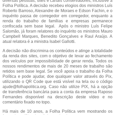
diversas pessoas, sites e canais conservadores, inclusive a
Folha Política. A decisão recebeu elogios dos ministros Luís
Roberto Barroso, Alexandre de Moraes e Edson Fachin, e o
inquérito passa de corregedor em corregedor, enquanto a
renda do trabalho de famílias e empresas permanece
confiscada sem base legal. Após o ministro Luís Felipe
Salomão, já foram relatores do inquérito os ministros Mauro
Campbell Marques, Benedito Gonçalves e Raul Araújo. A
atual relatora é a ministra Isabel Gallotti.
A decisão não discrimina os conteúdos e atinge a totalidade
da renda dos sites, com o objetivo de levar ao fechamento
dos veículos por impossibilidade de gerar renda. Todos os
nossos rendimentos de mais de 20 meses de trabalho são
retidos sem base legal. Se você apoia o trabalho da Folha
Política e pode ajudar, doe qualquer valor através do Pix,
utilizando o QR Code que está visível na tela ou o código
ajude@folhapolitica.org. Caso não utilize PIX, há a opção
de transferência bancária para a conta da empresa Raposo
Fernandes disponível na descrição deste vídeo e no
comentário fixado no topo.
Há mais de 10 anos, a Folha Política vem mostrando os