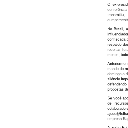
O ex-presi
conferência
transmitiu
cumprimentá-
No Brasil, 
influenciad
confiscada 
respaldo do
receitas fu
meses, todos
Anteriormen
mando do mi
domingo a do
silêncio imp
defendendo 
propostas de
Se você apoi
de recurso
colaborado
ajude@folha
empresa Rap
A Folha Pol