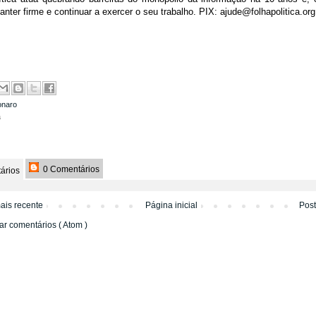
nter firme e continuar a exercer o seu trabalho. PIX: ajude@folhapolitica.org
onaro
a
0 Comentários
ários
ais recente
Página inicial
Pos
ar comentários ( Atom )