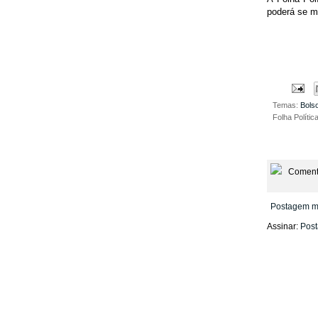
poderá se ma
Temas:
Bols
Folha Polític
Coment
Postagem m
Assinar:
Post