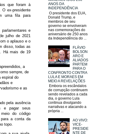
ANOS DA
dãos que foram à
INDEPENDÊNCIA
. O ex-presidente
O presidente dos EUA,
m uma fila para
Donald Trump, e
membros de seu
governo se envolveram
nas comemorações do
, parlamentares e
aniversário de 250 anos
 de julho de 2021
da Independência do ...
com o aplauso e o
m disso, todas as
FLÁVIO
as. Há mais de 19
BOLSON
ARO E
ALIADOS
PARTEM
apreendidos, a
PARA O
 como sempre, de
CONFRONTO CONTRA
LULA E MORAES EM
 espiral do
MEIO A REVELAÇÕES
dadãos e
Embora os escândalos
rvadorismo e as
de corrupção continuem
sendo revelados a cada
dia, o governo Lula
hado pela ausência
continua divulgando
narrativas e atacando a
os e pagar seus
própria ...
 meio do código
a para a conta da
AO VIVO:
no topo.
VICE-
PRESIDE
NTE DE
 com a sua ajuda,