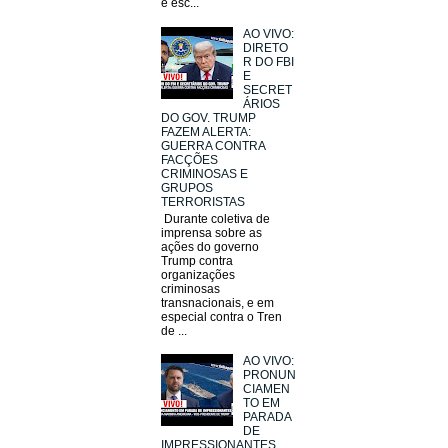
e esc...
AO VIVO:
DIRETO
R DO FBI
E
SECRET
ÁRIOS
DO GOV. TRUMP
FAZEM ALERTA:
GUERRA CONTRA
FACÇÕES
CRIMINOSAS E
GRUPOS
TERRORISTAS
Durante coletiva de
imprensa sobre as
ações do governo
Trump contra
organizações
criminosas
transnacionais, e em
especial contra o Tren
de ...
AO VIVO:
PRONUN
CIAMEN
TO EM
PARADA
DE
IMPRESSIONANTES