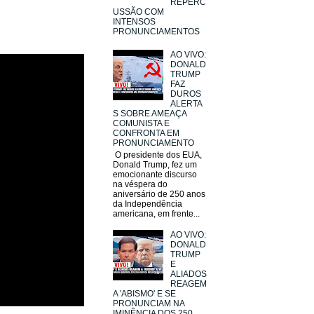
REPERC
USSÃO COM
INTENSOS
PRONUNCIAMENTOS
AO VIVO:
DONALD
TRUMP
FAZ
DUROS
ALERTA
S SOBRE AMEAÇA
COMUNISTA E
CONFRONTA EM
PRONUNCIAMENTO
O presidente dos EUA,
Donald Trump, fez um
emocionante discurso
na véspera do
aniversário de 250 anos
da Independência
americana, em frente...
AO VIVO:
DONALD
TRUMP
E
ALIADOS
REAGEM
A 'ABISMO' E SE
PRONUNCIAM NA
IMINÊNCIA DOS 250