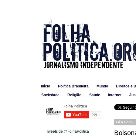
Início
Política Brasileira
Mundo
Direitos e 
Sociedade
Religião
Saúde
Internet
Jus
sábado, 
Bolsona
Tweets de @FolhaPolitica