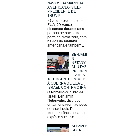
NAVIOS DA MARINHA
AMERICANA - VICE-
PRESIDENTE DE
TRUMP
O vice-presidente dos
EUA, JD Vance,
discursou durante uma
parada de navios no
porto de Nova York, com
navios da marinha
americana e também...
BENJAMI
N
NETANY
AHU FAZ
PRONUN
CIAMEN
TO URGENTE EM MEIO
À GUERRA DE EUA E
ISRAEL CONTRA O IRÃ
O Primeiro-Ministro de
Israel, Benjamin
Netanyahu, divulgou
uma mensagem ao povo
de Israel pelo Dia da
Independência, quando
expôs o sucesso...
AO VIVO:
SECRET