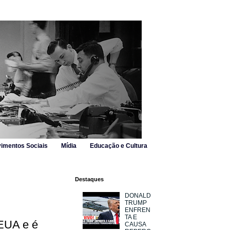
imentos Sociais
Mídia
Educação e Cultura
Destaques
DONALD
TRUMP
ENFREN
TA E
 EUA e é
CAUSA