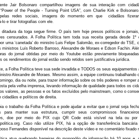
dente Jair Bolsonaro compartilhou imagens de sua interação com cida
 “Power of the People - Turning Point USA”, com Charlie Kirk e Bolsonaro
, pelas redes sociais, imagens do momento em que cidadãos fizera
lo e tirar fotografias com ele.
a ditadura da toga segue firme. O país tem hoje presos políticos e jornais
ores censurados. A Folha Política tem toda sua receita gerada desde 1º
por uma ‘canetada’ do ministro Luis Felipe Salomão, ex-corregedor do TSE, 
s ministros Luís Roberto Barroso, Alexandre de Moraes e Edson Fachin. Alé
turas do jornal obtidas por meio do Youtube estão previamente bloquead
 os rendimentos do jornal estão sendo retidos sem justificativa jurídica.
te, a Folha Política teve sua sede invadida e TODOS os seus equipamentos 
nistro Alexandre de Moraes. Mesmo assim, a equipe continuou trabalhando
mingo, dia ou noite, para trazer informação sobre os três poderes e romper a
osta pela velha imprensa, levando informação de qualidade para todos os ci
os valores, as pessoas e os fatos excluídos pelo mainstream, como o conse
 cidadãos e políticos de direita.
a o trabalho da Folha Política e pode ajudar a evitar que o jornal seja fec
s para manter sua estrutura, cumprir seus compromissos financeir
res, doe por meio do PIX cujo QR Code está visível na tela ou por
politica.org. Caso não utilize PIX, há a opção de transferência bancári
oso Fernandes disponível na descrição deste vídeo e no comentário fixado 
ítica atua quebrando barreiras do monopólio da informação há 10 anos e,