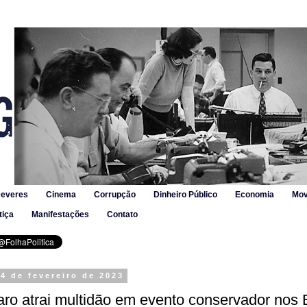
Deveres
Cinema
Corrupção
Dinheiro Público
Economia
Mov
tiça
Manifestações
Contato
4 de fevereiro de 2023
ro atrai multidão em evento conservador nos