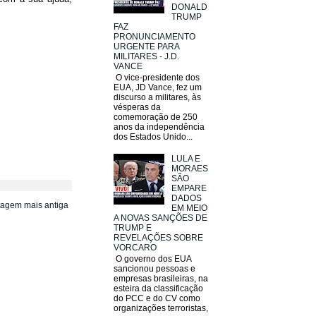
DONALD
TRUMP
FAZ
PRONUNCIAMENTO
URGENTE PARA
MILITARES - J.D.
VANCE
O vice-presidente dos
EUA, JD Vance, fez um
discurso a militares, às
vésperas da
comemoração de 250
anos da independência
dos Estados Unido...
LULA E
MORAES
SÃO
EMPARE
DADOS
tagem mais antiga
EM MEIO
A NOVAS SANÇÕES DE
TRUMP E
REVELAÇÕES SOBRE
VORCARO
O governo dos EUA
sancionou pessoas e
empresas brasileiras, na
esteira da classificação
do PCC e do CV como
organizações terroristas,