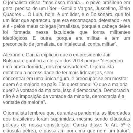
O jornalista disse: “mas essa mania… o povo brasileiro em
geral precisa de um líder - Getúlio Vargas, Juscelino, Jânio
Quadros… O Lula, hoje, é um líder, e o Bolsonaro, que foi
um líder que apareceu, que era escorraçado, detestado - era
e é - pelos meus colegas jornalistas, porque a cabeça deles
foi formada nessa faculdade que forma militantes
ideológicos. E outra, porque era militar, e tem um
preconceito de jornalista, de intelectual, contra militar”.
Alexandre Garcia explicou que o ex-presidente Jair
Bolsonaro ganhou a eleição dos 2018 porque “despertou
uma brasa dormida, dos conservadores”. O jornalista
enfatizou a necessidade de ter mais lideranças, sem
concentrar em uma única figura, e preocupar-se em mostrar
quem é a maioria no país. Ele questionou: “O que a maioria
quer? A vontade da maioria, isso é democracia. Democracia
não é a imposição da vontade da minoria, democracia é a
vontade da maioria”.
O jornalista lembrou que, durante a pandemia, as liberdades
dos brasileiros foram suprimidas, mesmo sendo cláusulas
pétreas de nossa constituição. Garcia disse: “o Art. 5º é
cláusula pétrea, e passaram por cima que nem um trator”.