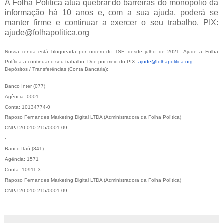
A Folha Política atua quebrando barreiras do monopólio da
informação há 10 anos e, com a sua ajuda, poderá se
manter firme e continuar a exercer o seu trabalho. PIX:
ajude@folhapolitica.org
Nossa renda está bloqueada por ordem do TSE desde julho de 2021. Ajude a Folha
Política a continuar o seu trabalho. Doe por meio do PIX:
ajude@folhapolitica.org
Depósitos / Transferências (Conta Bancária):
Banco Inter (077)
Agência: 0001
Conta: 10134774-0
Raposo Fernandes Marketing Digital LTDA (Administradora da Folha Política)
CNPJ 20.010.215/0001-09
-
Banco Itaú (341)
Agência: 1571
Conta: 10911-3
Raposo Fernandes Marketing Digital LTDA (Administradora da Folha Política)
CNPJ 20.010.215/0001-09