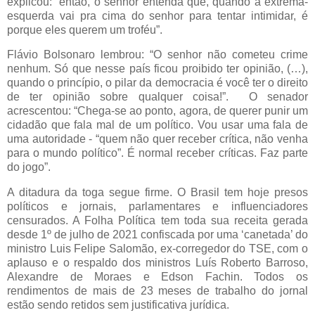
explicou: “então, o senhor entenda que, quando a extrema-
esquerda vai pra cima do senhor para tentar intimidar, é
porque eles querem um troféu”.
Flávio Bolsonaro lembrou: “O senhor não cometeu crime
nenhum. Só que nesse país ficou proibido ter opinião, (…),
quando o princípio, o pilar da democracia é você ter o direito
de ter opinião sobre qualquer coisa!”. O senador
acrescentou: “Chega-se ao ponto, agora, de querer punir um
cidadão que fala mal de um político. Vou usar uma fala de
uma autoridade - “quem não quer receber crítica, não venha
para o mundo político”. É normal receber críticas. Faz parte
do jogo”.
A ditadura da toga segue firme. O Brasil tem hoje presos
políticos e jornais, parlamentares e influenciadores
censurados. A Folha Política tem toda sua receita gerada
desde 1º de julho de 2021 confiscada por uma ‘canetada’ do
ministro Luis Felipe Salomão, ex-corregedor do TSE, com o
aplauso e o respaldo dos ministros Luís Roberto Barroso,
Alexandre de Moraes e Edson Fachin. Todos os
rendimentos de mais de 23 meses de trabalho do jornal
estão sendo retidos sem justificativa jurídica.