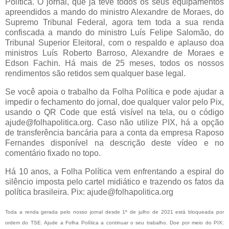
Política. O jornal, que já teve todos os seus equipamentos
apreendidos a mando do ministro Alexandre de Moraes, do
Supremo Tribunal Federal, agora tem toda a sua renda
confiscada a mando do ministro Luís Felipe Salomão, do
Tribunal Superior Eleitoral, com o respaldo e aplauso doa
ministros Luís Roberto Barroso, Alexandre de Moraes e
Edson Fachin. Há mais de 25 meses, todos os nossos
rendimentos são retidos sem qualquer base legal.
Se você apoia o trabalho da Folha Política e pode ajudar a
impedir o fechamento do jornal, doe qualquer valor pelo Pix,
usando o QR Code que está visível na tela, ou o código
ajude@folhapolitica.org. Caso não utilize PIX, há a opção
de transferência bancária para a conta da empresa Raposo
Fernandes disponível na descrição deste vídeo e no
comentário fixado no topo.
Há 10 anos, a Folha Política vem enfrentando a espiral do
silêncio imposta pelo cartel midiático e trazendo os fatos da
política brasileira. Pix: ajude@folhapolitica.org
Toda a renda gerada pelo nosso jornal desde 1º de julho de 2021 está bloqueada por
ordem do TSE. Ajude a Folha Política a continuar o seu trabalho. Doe por meio do PIX: