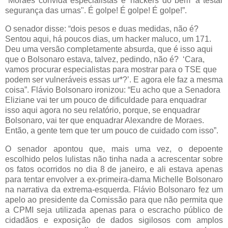
"Moraes convida especialistas e 'hackers do bem' a testar
segurança das urnas". É golpe! É golpe! É golpe!”.
O senador disse: “dois pesos e duas medidas, não é?
Sentou aqui, há poucos dias, um hacker maluco, um 171.
Deu uma versão completamente absurda, que é isso aqui
que o Bolsonaro estava, talvez, pedindo, não é? ‘Cara,
vamos procurar especialistas para mostrar para o TSE que
podem ser vulneráveis essas ur*?’. E agora ele faz a mesma
coisa”. Flávio Bolsonaro ironizou: “Eu acho que a Senadora
Eliziane vai ter um pouco de dificuldade para enquadrar
isso aqui agora no seu relatório, porque, se enquadrar
Bolsonaro, vai ter que enquadrar Alexandre de Moraes.
Então, a gente tem que ter um pouco de cuidado com isso”.
O senador apontou que, mais uma vez, o depoente
escolhido pelos lulistas não tinha nada a acrescentar sobre
os fatos ocorridos no dia 8 de janeiro, e ali estava apenas
para tentar envolver a ex-primeira-dama Michelle Bolsonaro
na narrativa da extrema-esquerda. Flávio Bolsonaro fez um
apelo ao presidente da Comissão para que não permita que
a CPMI seja utilizada apenas para o escracho público de
cidadãos e exposição de dados sigilosos com amplos