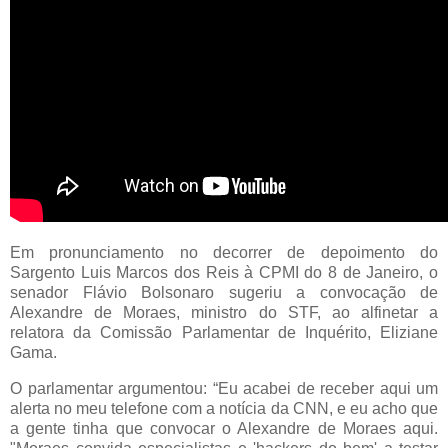
Em pronunciamento no decorrer de depoimento do
Sargento Luis Marcos dos Reis à CPMI do 8 de Janeiro, o
senador Flávio Bolsonaro sugeriu a convocação de
Alexandre de Moraes, ministro do STF, ao alfinetar a
relatora da Comissão Parlamentar de Inquérito, Eliziane
Gama.
O parlamentar argumentou: “Eu acabei de receber aqui um
alerta no meu telefone com a notícia da CNN, e eu acho que
a gente tinha que convocar o Alexandre de Moraes aqui.