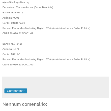
ajude@folhapolitica.org
Depósitos / Transferências (Conta Bancária):
Banco Inter (077)
Agência: 0001
Conta: 10134774-0
Raposo Fernandes Marketing Digital LTDA (Administradora da Folha Política)
CNPJ 20.010.215/0001-09
-
Banco Itaú (341)
Agência: 1571
Conta: 10911-3
Raposo Fernandes Marketing Digital LTDA (Administradora da Folha Política)
CNPJ 20.010.215/0001-09
Compartilhar
Nenhum comentário: