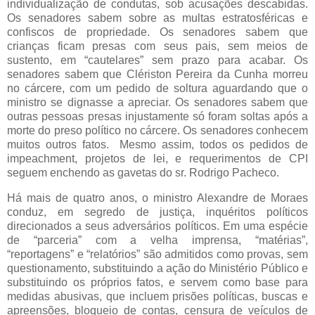
individualização de condutas, sob acusações descabidas.
Os senadores sabem sobre as multas estratosféricas e
confiscos de propriedade. Os senadores sabem que
crianças ficam presas com seus pais, sem meios de
sustento, em “cautelares” sem prazo para acabar. Os
senadores sabem que Clériston Pereira da Cunha morreu
no cárcere, com um pedido de soltura aguardando que o
ministro se dignasse a apreciar. Os senadores sabem que
outras pessoas presas injustamente só foram soltas após a
morte do preso político no cárcere. Os senadores conhecem
muitos outros fatos. Mesmo assim, todos os pedidos de
impeachment, projetos de lei, e requerimentos de CPI
seguem enchendo as gavetas do sr. Rodrigo Pacheco.
Há mais de quatro anos, o ministro Alexandre de Moraes
conduz, em segredo de justiça, inquéritos políticos
direcionados a seus adversários políticos. Em uma espécie
de “parceria” com a velha imprensa, “matérias”,
“reportagens” e “relatórios” são admitidos como provas, sem
questionamento, substituindo a ação do Ministério Público e
substituindo os próprios fatos, e servem como base para
medidas abusivas, que incluem prisões políticas, buscas e
apreensões, bloqueio de contas, censura de veículos de