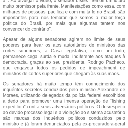
aí”. Ao divulgar o vídeo, o senador disse: “Temos um futuro
muito promissor pela frente. Manifestações como essa, com
milhares de pessoas, pacífica e com muita fé no Brasil, são
importantes para nos lembrar que somos a maior força
política do Brasil, por mais que algumas tentem nos
convencer do contrário”.
Apesar de alguns senadores agirem no limite de seus
poderes para frear os atos autoritários de ministros das
cortes superiores, a Casa legislativa, como um todo,
permanece cega, surda e muda, indiferente aos ataques à
democracia, graças ao seu presidente, Rodrigo Pacheco,
que engaveta todos os pedidos de impeachment de
ministros de cortes superiores que chegam às suas mãos.
Os senadores há muito tempo têm conhecimento dos
inquéritos secretos conduzidos pelo ministro Alexandre de
Moraes, utilizando delegados da polícia federal escolhidos
a dedo para promover uma imensa operação de “fishing
expedition” contra seus adversários políticos. O desrespeito
ao devido processo legal e a violação ao sistema acusatório
são marcas dos inquéritos políticos conduzidos pelo
ministro e já foram denunciados pela ex-procuradora-geral