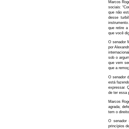
Marcos Rogé
sociais: “C
que não est
desse turb
instrumento
que retire a
que você dig
O senador M
por Alexand
internacion
sob o argum
que vem sen
que a remoç
O senador d
está fazendo
expressar. 
de ter essa
Marcos Rogér
agrada; def
tem o direit
O senador 
princípios d