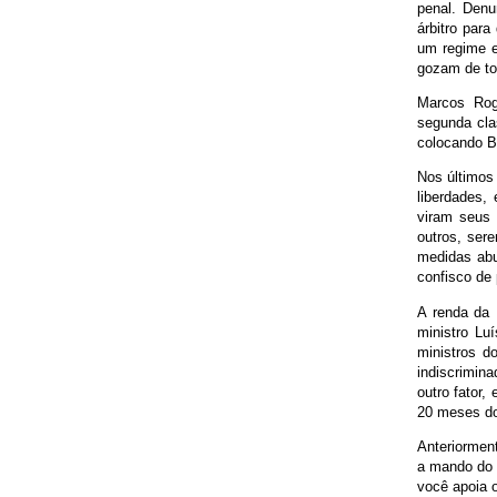
penal. Denu
árbitro par
um regime e
gozam de tod
Marcos Rogé
segunda cla
colocando Br
Nos últimos 
liberdades,
viram seus d
outros, ser
medidas abu
confisco de
A renda da 
ministro Lu
ministros d
indiscrimin
outro fator
20 meses do 
Anteriorment
a mando do m
você apoia o