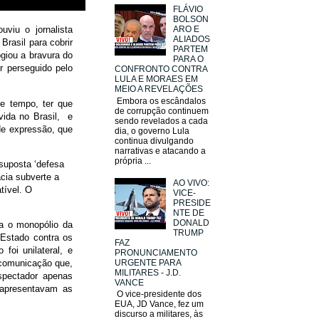
FLÁVIO
BOLSON
viu o jornalista
ARO E
ALIADOS
Brasil para cobrir
PARTEM
giou a bravura do
PARA O
er perseguido pelo
CONFRONTO CONTRA
LULA E MORAES EM
MEIO A REVELAÇÕES
Embora os escândalos
e tempo, ter que
de corrupção continuem
vida no Brasil, e
sendo revelados a cada
 de expressão, que
dia, o governo Lula
continua divulgando
narrativas e atacando a
própria ...
suposta ‘defesa
cia subverte a
AO VIVO:
tível. O
VICE-
PRESIDE
NTE DE
DONALD
a o monopólio da
TRUMP
Estado contra os
FAZ
foi unilateral, e
PRONUNCIAMENTO
URGENTE PARA
a comunicação que,
MILITARES - J.D.
spectador apenas
VANCE
 apresentavam as
O vice-presidente dos
EUA, JD Vance, fez um
discurso a militares, às