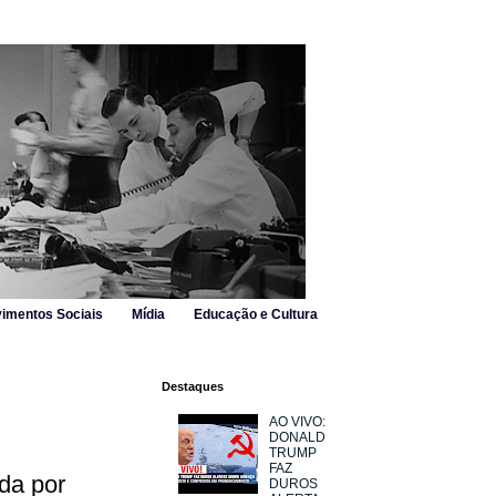
imentos Sociais
Mídia
Educação e Cultura
Destaques
AO VIVO:
DONALD
TRUMP
FAZ
da por
DUROS