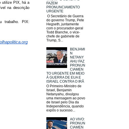
 utilize PIX, há a
FAZEM
PRONUNCIAMENTO
vel na descrição
URGENTE
O Secretário de Guerra
do governo Trump, Pete
 trabalho. PIX:
Hegseth, juntamente
com o procurador-geral
Todd Blanche, o vice-
chefe de gabinete de
Trump, S...
lhapolitica.org
BENJAMI
N
NETANY
AHU FAZ
PRONUN
CIAMEN
TO URGENTE EM MEIO
À GUERRA DE EUA E
ISRAEL CONTRA O IRÃ
O Primeiro-Ministro de
Israel, Benjamin
Netanyahu, divulgou
uma mensagem ao povo
de Israel pelo Dia da
Independência, quando
expôs o sucesso...
AO VIVO:
PRONUN
CIAMEN