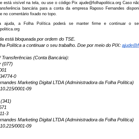
está visível na tela, ou use o código Pix ajude@folhapolitica.org Caso não
ansferência bancária para a conta da empresa Raposo Fernandes disponí
e no comentário fixado no topo.
ajuda, a Folha Política poderá se manter firme e continuar o seu
olitica.org
da está bloqueada por ordem do TSE.
lha Política a continuar o seu trabalho. Doe por meio do PIX:
ajude@fo
/ Transferências (Conta Bancária):
r (077)
001
134774-0
nandes Marketing Digital LTDA (Administradora da Folha Política)
10.215/0001-09
 (341)
571
11-3
nandes Marketing Digital LTDA (Administradora da Folha Política)
10.215/0001-09