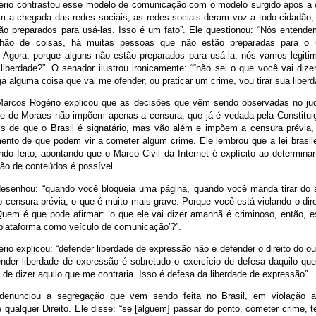
rio contrastou esse modelo de comunicação com o modelo surgido após a 
om a chegada das redes sociais, as redes sociais deram voz a todo cidadão, 
ão preparados para usá-las. Isso é um fato”. Ele questionou: “Nós entend
ilhão de coisas, há muitas pessoas que não estão preparadas para o
. Agora, porque alguns não estão preparados para usá-la, nós vamos legiti
 liberdade?”. O senador ilustrou ironicamente: ““não sei o que você vai dize
a alguma coisa que vai me ofender, ou praticar um crime, vou tirar sua liber
arcos Rogério explicou que as decisões que vêm sendo observadas no judi
re de Moraes não impõem apenas a censura, que já é vedada pela Constituiç
ais de que o Brasil é signatário, mas vão além e impõem a censura prévia
ento de que podem vir a cometer algum crime. Ele lembrou que a lei brasile
do feito, apontando que o Marco Civil da Internet é explícito ao determina
ão de conteúdos é possível.
esenhou: “quando você bloqueia uma página, quando você manda tirar do a
 censura prévia, o que é muito mais grave. Porque você está violando o dir
Quem é que pode afirmar: ‘o que ele vai dizer amanhã é criminoso, então, es
 plataforma como veículo de comunicação’?”.
io explicou: “defender liberdade de expressão não é defender o direito do ou
ender liberdade de expressão é sobretudo o exercício de defesa daquilo qu
o de dizer aquilo que me contraria. Isso é defesa da liberdade de expressão”.
denunciou a segregação que vem sendo feita no Brasil, em violação 
e qualquer Direito. Ele disse: “se [alguém] passar do ponto, cometer crime, 