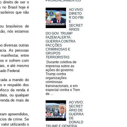
PRONUNCIAMENTOS
 direito de ser o
 no Brasil hoje é
AO VIVO:
asileiros que não
DIRETO
R DO FBI
E
SECRET
u brasileiros de
ÁRIOS
ssão, nós estamos
DO GOV. TRUMP
FAZEM ALERTA:
GUERRA CONTRA
mo diversas outras
FACÇÕES
CRIMINOSAS E
acia. As pessoas
GRUPOS
 manifestar, entre
TERRORISTAS
tos e sofrem com
Durante coletiva de
iais, e até mesmo
imprensa sobre as
ações do governo
nado Federal.
Trump contra
organizações
iscada a mando do
criminosas
io e respaldo dos
transnacionais, e em
fisco da renda é
especial contra o Tren
de ...
data, ou qualquer
 renda de mais de
AO VIVO:
SECRET
ÁRIO DE
foram apreendidos,
GUERRA
DE
ícios de crime. Se
DONALD
valor utilizando o
TRUMP E GENERAL