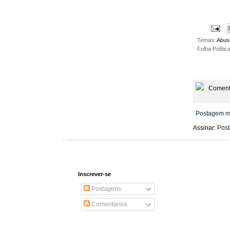
Temas:
Abus
Folha Polític
Coment
Postagem m
Assinar:
Post
Inscrever-se
Postagens
Comentários