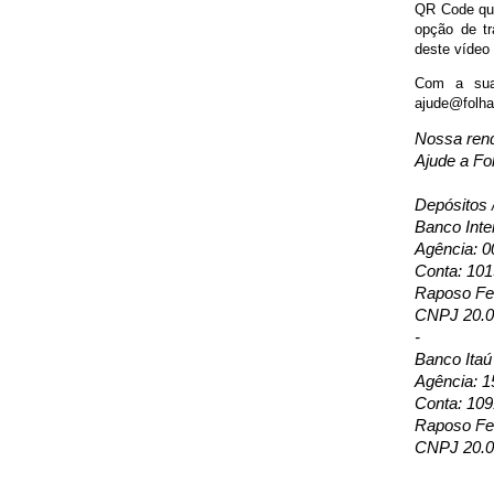
QR Code que 
opção de tr
deste vídeo 
Com a sua 
ajude@folhap
Nossa ren
Ajude a Fo
Depósitos 
Banco Inte
Agência: 0
Conta: 10
Raposo Fer
CNPJ 20.0
-
Banco Itaú
Agência: 1
Conta: 109
Raposo Fer
CNPJ 20.0