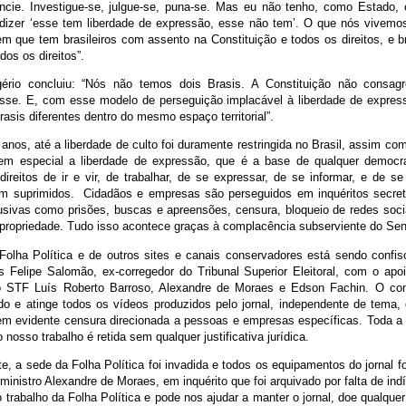
ncie. Investigue-se, julgue-se, puna-se. Mas eu não tenho, como Estado, o
a dizer ‘esse tem liberdade de expressão, esse não tem’. O que nós vivemos
m que tem brasileiros com assento na Constituição e todos os direitos, e br
os os direitos”.
rio concluiu: “Nós não temos dois Brasis. A Constituição não consagro
sse. E, com esse modelo de perseguição implacável à liberdade de expre
asis diferentes dentro do mesmo espaço territorial”.
anos, até a liberdade de culto foi duramente restringida no Brasil, assim co
 em especial a liberdade de expressão, que é a base de qualquer democr
ireitos de ir e vir, de trabalhar, de se expressar, de se informar, e de se
em suprimidos. Cidadãos e empresas são perseguidos em inquéritos secre
sivas como prisões, buscas e apreensões, censura, bloqueio de redes soc
 propriedade. Tudo isso acontece graças à complacência subserviente do Se
Folha Política e de outros sites e canais conservadores está sendo conf
ís Felipe Salomão, ex-corregedor do Tribunal Superior Eleitoral, com o apo
o STF Luís Roberto Barroso, Alexandre de Moraes e Edson Fachin. O con
ado e atinge todos os vídeos produzidos pelo jornal, independente de tema, 
, em evidente censura direcionada a pessoas e empresas específicas. Toda a
nosso trabalho é retida sem qualquer justificativa jurídica.
e, a sede da Folha Política foi invadida e todos os equipamentos do jornal 
inistro Alexandre de Moraes, em inquérito que foi arquivado por falta de ind
 trabalho da Folha Política e pode nos ajudar a manter o jornal, doe qualquer 