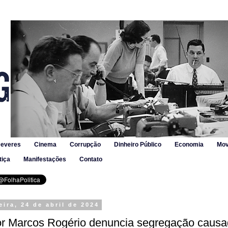
Deveres
Cinema
Corrupção
Dinheiro Público
Economia
Mov
tiça
Manifestações
Contato
eira, 24 de abril de 2024
r Marcos Rogério denuncia segregação causa