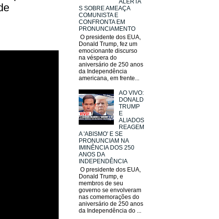
ALERTA
de
S SOBRE AMEAÇA
COMUNISTA E
CONFRONTA EM
PRONUNCIAMENTO
O presidente dos EUA,
Donald Trump, fez um
emocionante discurso
na véspera do
aniversário de 250 anos
da Independência
americana, em frente...
AO VIVO:
DONALD
TRUMP
E
ALIADOS
REAGEM
A 'ABISMO' E SE
PRONUNCIAM NA
IMINÊNCIA DOS 250
ANOS DA
INDEPENDÊNCIA
O presidente dos EUA,
Donald Trump, e
membros de seu
governo se envolveram
nas comemorações do
aniversário de 250 anos
da Independência do ...