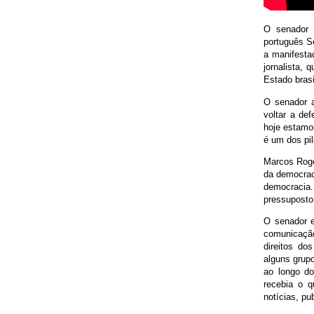
O senador 
português Sé
a manifesta
jornalista, 
Estado brasi
O senador a
voltar a de
hoje estamos
é um dos pi
Marcos Rogé
da democrac
democracia.
pressuposto 
O senador 
comunicação
direitos do
alguns grupo
ao longo do
recebia o 
notícias, pu