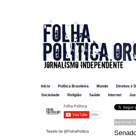
Início
Política Brasileira
Mundo
Direitos e 
Sociedade
Religião
Saúde
Internet
Jus
quarta-f
Senado
Tweets de @FolhaPolitica