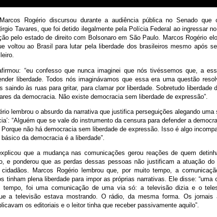
Marcos Rogério discursou durante a audiência pública no Senado que ou
rgio Tavares, que foi detido ilegalmente pela Polícia Federal ao ingressar no 
ção pelo estado de direito com Bolsonaro em São Paulo. Marcos Rogério elo
que voltou ao Brasil para lutar pela liberdade dos brasileiros mesmo após s
leiro.
firmou: “eu confesso que nunca imaginei que nós tivéssemos que, a ess
fender liberdade. Todos nós imaginávamos que essa era uma questão resol
 saindo às ruas para gritar, para clamar por liberdade. Sobretudo liberdade
lares da democracia. Não existe democracia sem liberdade de expressão”.
rio lembrou o absurdo da narrativa que justifica perseguições alegando uma 
ia’: “Alguém que se vale do instrumento da censura para defender a democra
 Porque não há democracia sem liberdade de expressão. Isso é algo incompa
básico da democracia é a liberdade”.
explicou que a mudança nas comunicações gerou reações de quem detinh
, e ponderou que as perdas dessas pessoas não justificam a atuação do 
s cidadãos. Marcos Rogério lembrou que, por muito tempo, a comunicação 
s tinham plena liberdade para impor as próprias narrativas. Ele disse: “um
 tempo, foi uma comunicação de uma via só: a televisão dizia e o tele
que a televisão estava mostrando. O rádio, da mesma forma. Os jornais
blicavam os editoriais e o leitor tinha que receber passivamente aquilo”.