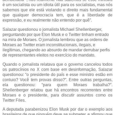
é um socialista ou um idiota útil para os socialistas, mas nós
sabemos que ele está violando o direito mais fundamental
que qualquer democracia tem, que é a liberdade de
expressão, e eu realmente não entendo por quê”.
Salazar questionou o jornalista Michael Shellenberger,
perguntando por que Elon Musk e o Twitter tinham entrado
na mira de Moraes. O jornalista lembrou que as ordens de
Moraes ao Twitter eram inconstitucionais, ilegais, e
ilegítimas, chegando ao absurdo de mandar derrubar perfis
de representantes eleitos no exercício do mandato.
Quando o jornalista relatava que o governo cancelou todos
os patrocínios no X com base em desinformação, Salazar
questionou: “o presidente do país e esse ministro estão em
conluio? Você tem provas disso?”. Entre outras perguntas,
ela questionou: “para quem Moraes trabalha?”.
Shellenberger relatou que há encontros recorrentes entre
Moraes e o presidente, para discutir assuntos como os
Twitter Files.
A deputada parabenizou Elon Musk por dar o exemplo aos
brasileiros de que ninguém deve se submeter, e afirmou que