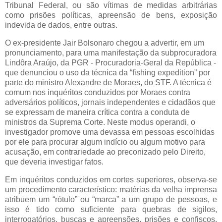
Tribunal Federal, ou são vítimas de medidas arbitrárias
como prisões políticas, apreensão de bens, exposição
indevida de dados, entre outras.
O ex-presidente Jair Bolsonaro chegou a advertir, em um
pronunciamento, para uma manifestação da subprocuradora
Lindôra Araújo, da PGR - Procuradoria-Geral da República -
que denunciou o uso da técnica da “fishing expedition” por
parte do ministro Alexandre de Moraes, do STF. A técnica é
comum nos inquéritos conduzidos por Moraes contra
adversários políticos, jornais independentes e cidadãos que
se expressam de maneira crítica contra a conduta de
ministros da Suprema Corte. Neste modus operandi, o
investigador promove uma devassa em pessoas escolhidas
por ele para procurar algum indício ou algum motivo para
acusação, em contrariedade ao preconizado pelo Direito,
que deveria investigar fatos.
Em inquéritos conduzidos em cortes superiores, observa-se
um procedimento característico: matérias da velha imprensa
atribuem um “rótulo” ou “marca” a um grupo de pessoas, e
isso é tido como suficiente para quebras de sigilos,
interrogatórios, buscas e apreensões, prisões e confiscos.