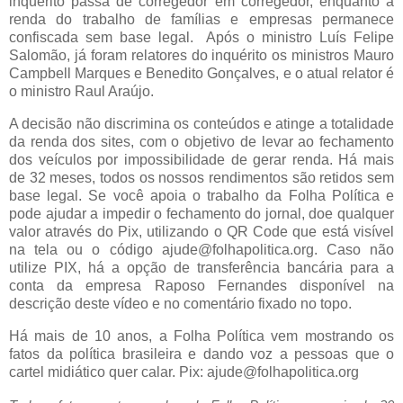
inquérito passa de corregedor em corregedor, enquanto a
renda do trabalho de famílias e empresas permanece
confiscada sem base legal. Após o ministro Luís Felipe
Salomão, já foram relatores do inquérito os ministros Mauro
Campbell Marques e Benedito Gonçalves, e o atual relator é
o ministro Raul Araújo.
A decisão não discrimina os conteúdos e atinge a totalidade
da renda dos sites, com o objetivo de levar ao fechamento
dos veículos por impossibilidade de gerar renda. Há mais
de 32 meses, todos os nossos rendimentos são retidos sem
base legal. Se você apoia o trabalho da Folha Política e
pode ajudar a impedir o fechamento do jornal, doe qualquer
valor através do Pix, utilizando o QR Code que está visível
na tela ou o código ajude@folhapolitica.org. Caso não
utilize PIX, há a opção de transferência bancária para a
conta da empresa Raposo Fernandes disponível na
descrição deste vídeo e no comentário fixado no topo.
Há mais de 10 anos, a Folha Política vem mostrando os
fatos da política brasileira e dando voz a pessoas que o
cartel midiático quer calar. Pix: ajude@folhapolitica.org