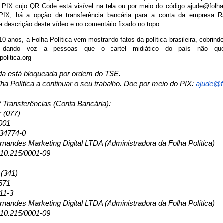
 PIX cujo QR Code está visível na tela ou por meio do código ajude@folhap
e PIX, há a opção de transferência bancária para a conta da empresa 
a descrição deste vídeo e no comentário fixado no topo.
0 anos, a Folha Política vem mostrando fatos da política brasileira, cobrind
 dando voz a pessoas que o cartel midiático do país não quer
olitica.org
a está bloqueada por ordem do TSE. 
ha Política a continuar o seu trabalho. Doe por meio do PIX: 
ajude@fo
/ Transferências (Conta Bancária): 
r (077)
001
134774-0
nandes Marketing Digital LTDA (Administradora da Folha Política)
10.215/0001-09
 (341)
571
11-3
nandes Marketing Digital LTDA (Administradora da Folha Política)
10.215/0001-09