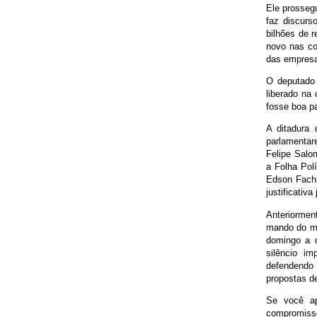
Ele prosseg
faz discurs
bilhões de 
novo nas co
das empresa
O deputado 
liberado na 
fosse boa pa
A ditadura 
parlamentar
Felipe Salo
a Folha Pol
Edson Fachi
justificativa
Anteriormen
mando do mi
domingo a d
silêncio i
defendendo 
propostas de
Se você ap
compromisso