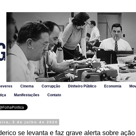
Deveres
Cinema
Corrupção
Dinheiro Público
Economia
Mov
tiça
Manifestações
Contato
eira, 3 de julho de 2024
derico se levanta e faz grave alerta sobre ação