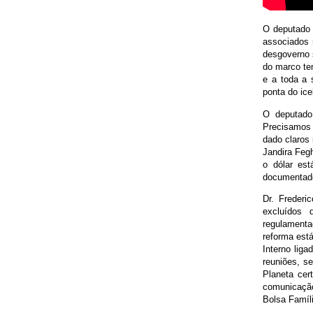
O deputado 
associados 
desgoverno 
do marco te
e a toda a 
ponta do ice
O deputado
Precisamos 
dado claros
Jandira Fegh
o dólar est
documentado
Dr. Frederi
excluídos 
regulamenta
reforma est
Interno liga
reuniões, s
Planeta cer
comunicação
Bolsa Famíli