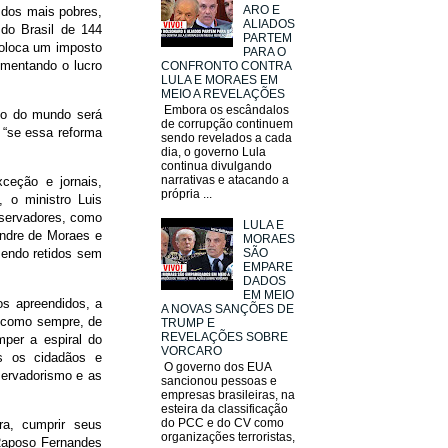
ARO E
 dos mais pobres,
ALIADOS
 do Brasil de 144
PARTEM
coloca um imposto
PARA O
umentando o lucro
CONFRONTO CONTRA
LULA E MORAES EM
MEIO A REVELAÇÕES
Embora os escândalos
sto do mundo será
de corrupção continuem
: “se essa reforma
sendo revelados a cada
dia, o governo Lula
continua divulgando
narrativas e atacando a
xceção e jornais,
própria ...
, o ministro Luis
nservadores, como
LULA E
andre de Moraes e
MORAES
SÃO
sendo retidos sem
EMPARE
DADOS
EM MEIO
os apreendidos, a
A NOVAS SANÇÕES DE
o como sempre, de
TRUMP E
REVELAÇÕES SOBRE
mper a espiral do
VORCARO
os os cidadãos e
O governo dos EUA
servadorismo e as
sancionou pessoas e
empresas brasileiras, na
esteira da classificação
do PCC e do CV como
ra, cumprir seus
organizações terroristas,
 Raposo Fernandes