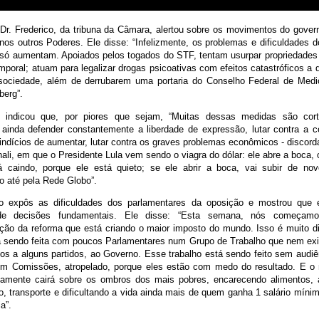
Dr. Frederico, da tribuna da Câmara, alertou sobre os movimentos do gover
nos outros Poderes. Ele disse: “Infelizmente, os problemas e dificuldades d
só aumentam. Apoiados pelos togados do STF, tentam usurpar propriedades 
mporal; atuam para legalizar drogas psicoativas com efeitos catastróficos 
sociedade, além de derrubarem uma portaria do Conselho Federal de Medi
berg”.
 indicou que, por piores que sejam, “Muitas dessas medidas são cor
ainda defender constantemente a liberdade de expressão, lutar contra a 
 indícios de aumentar, lutar contra os graves problemas econômicos - discor
ali, em que o Presidente Lula vem sendo o viagra do dólar: ele abre a boca, 
á caindo, porque ele está quieto; se ele abrir a boca, vai subir de no
 até pela Rede Globo”.
co expôs as dificuldades dos parlamentares da oposição e mostrou que 
de decisões fundamentais. Ele disse: “Esta semana, nós começam
ção da reforma que está criando o maior imposto do mundo. Isso é muito dif
á sendo feita com poucos Parlamentares num Grupo de Trabalho que nem ex
dos a alguns partidos, ao Governo. Esse trabalho está sendo feito sem audi
em Comissões, atropelado, porque eles estão com medo do resultado. E o
tamente cairá sobre os ombros dos mais pobres, encarecendo alimentos, a
, transporte e dificultando a vida ainda mais de quem ganha 1 salário mínim
a”.