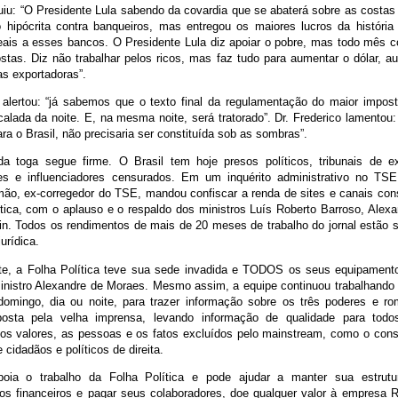
uiu: “O Presidente Lula sabendo da covardia que se abaterá sobre as costas
o hipócrita contra banqueiros, mas entregou os maiores lucros da história
reais a esses bancos. O Presidente Lula diz apoiar o pobre, mas todo mês 
stas. Diz não trabalhar pelos ricos, mas faz tudo para aumentar o dólar, a
s exportadoras”.
alertou: “já sabemos que o texto final da regulamentação do maior impo
calada da noite. E, na mesma noite, será tratorado”. Dr. Frederico lamentou
ra o Brasil, não precisaria ser constituída sob as sombras”.
da toga segue firme. O Brasil tem hoje presos políticos, tribunais de e
es e influenciadores censurados. Em um inquérito administrativo no TSE
mão, ex-corregedor do TSE, mandou confiscar a renda de sites e canais co
ítica, com o aplauso e o respaldo dos ministros Luís Roberto Barroso, Alex
n. Todos os rendimentos de mais de 20 meses de trabalho do jornal estão 
 jurídica.
te, a Folha Política teve sua sede invadida e TODOS os seus equipament
nistro Alexandre de Moraes. Mesmo assim, a equipe continuou trabalhand
omingo, dia ou noite, para trazer informação sobre os três poderes e ro
mposta pela velha imprensa, levando informação de qualidade para tod
os valores, as pessoas e os fatos excluídos pelo mainstream, como o con
 cidadãos e políticos de direita.
oia o trabalho da Folha Política e pode ajudar a manter sua estrutu
s financeiros e pagar seus colaboradores, doe qualquer valor à empresa