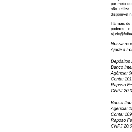
por meio do
não utiliz
disponível n
Há mais de 1
poderes e
ajude@folhap
Nossa rend
Ajude a Fol
Depósitos 
Banco Inte
Agência: 0
Conta: 10
Raposo Fer
CNPJ 20.0
-
Banco Itaú
Agência: 1
Conta: 109
Raposo Fer
CNPJ 20.0