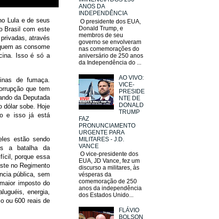
ANOS DA
INDEPENDÊNCIA
no Lula e de seus
O presidente dos EUA,
Donald Trump, e
o Brasil com este
membros de seu
privadas, através
governo se envolveram
a quem as consome
nas comemorações do
cina. Isso é só a
aniversário de 250 anos
da Independência do ...
AO VIVO:
tinas de fumaça.
VICE-
corrupção que tem
PRESIDE
dando da Deputada
NTE DE
DONALD
o dólar sobe. Hoje
TRUMP
vo e isso já está
FAZ
PRONUNCIAMENTO
URGENTE PARA
eles estão sendo
MILITARES - J.D.
VANCE
os a batalha da
O vice-presidente dos
ícil, porque essa
EUA, JD Vance, fez um
iste no Regimento
discurso a militares, às
ência pública, sem
vésperas da
comemoração de 250
 maior imposto do
anos da independência
luguéis, energia,
dos Estados Unido...
o ou 600 reais de
FLÁVIO
BOLSON