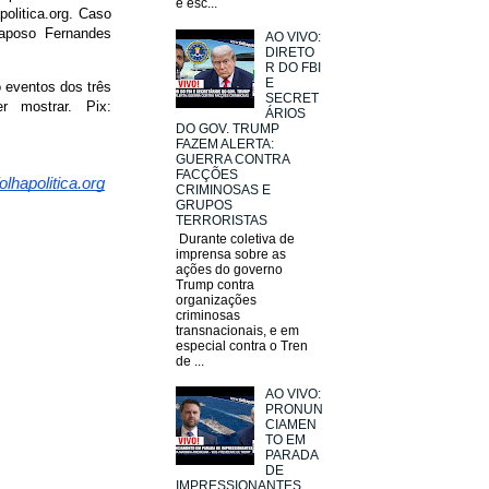
e esc...
olitica.org. Caso
Raposo Fernandes
AO VIVO:
DIRETO
R DO FBI
E
o eventos dos três
SECRET
 mostrar. Pix:
ÁRIOS
DO GOV. TRUMP
FAZEM ALERTA:
GUERRA CONTRA
FACÇÕES
lhapolitica.org
CRIMINOSAS E
GRUPOS
TERRORISTAS
Durante coletiva de
imprensa sobre as
ações do governo
Trump contra
organizações
criminosas
transnacionais, e em
especial contra o Tren
de ...
AO VIVO:
PRONUN
CIAMEN
TO EM
PARADA
DE
IMPRESSIONANTES