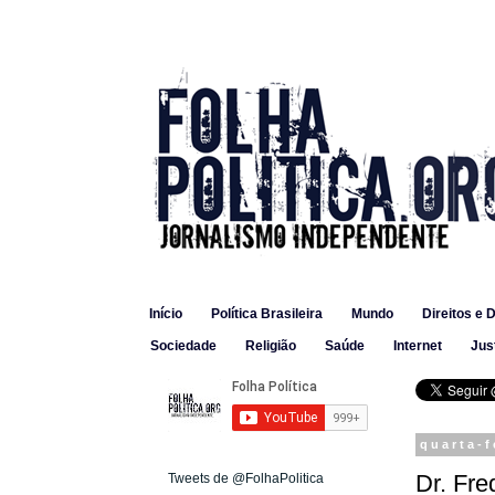
Início
Política Brasileira
Mundo
Direitos e 
Sociedade
Religião
Saúde
Internet
Jus
quarta-f
Dr. Fre
Tweets de @FolhaPolitica