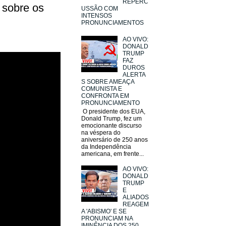
REPERC
á sobre os
USSÃO COM
INTENSOS
PRONUNCIAMENTOS
AO VIVO:
DONALD
TRUMP
FAZ
DUROS
ALERTA
S SOBRE AMEAÇA
COMUNISTA E
CONFRONTA EM
PRONUNCIAMENTO
O presidente dos EUA,
Donald Trump, fez um
emocionante discurso
na véspera do
aniversário de 250 anos
da Independência
americana, em frente...
AO VIVO:
DONALD
TRUMP
E
ALIADOS
REAGEM
A 'ABISMO' E SE
PRONUNCIAM NA
IMINÊNCIA DOS 250