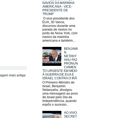
NAVIOS DA MARINHA
AMERICANA - VICE-
PRESIDENTE DE
TRUMP
O vice-presidente dos
EUA, JD Vance,
discursou durante uma
parada de navios no
porto de Nova York, com
navios da marinha
americana e também...
BENJAMI
N
NETANY
AHU FAZ
PRONUN
CIAMEN
TO URGENTE EM MEIO
À GUERRA DE EUA E
tagem mais antiga
ISRAEL CONTRA O IRÃ
O Primeiro-Ministro de
Israel, Benjamin
Netanyahu, divulgou
uma mensagem ao povo
de Israel pelo Dia da
Independência, quando
expôs o sucesso...
AO VIVO:
SECRET