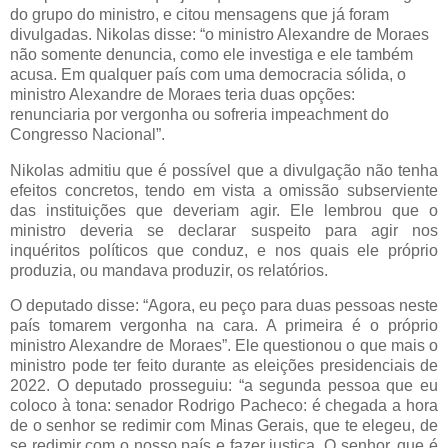
do grupo do ministro, e citou mensagens que já foram
divulgadas. Nikolas disse: “o ministro Alexandre de Moraes
não somente denuncia, como ele investiga e ele também
acusa. Em qualquer país com uma democracia sólida, o
ministro Alexandre de Moraes teria duas opções:
renunciaria por vergonha ou sofreria impeachment do
Congresso Nacional”.
Nikolas admitiu que é possível que a divulgação não tenha
efeitos concretos, tendo em vista a omissão subserviente
das instituições que deveriam agir. Ele lembrou que o
ministro deveria se declarar suspeito para agir nos
inquéritos políticos que conduz, e nos quais ele próprio
produzia, ou mandava produzir, os relatórios.
O deputado disse: “Agora, eu peço para duas pessoas neste
país tomarem vergonha na cara. A primeira é o próprio
ministro Alexandre de Moraes”. Ele questionou o que mais o
ministro pode ter feito durante as eleições presidenciais de
2022. O deputado prosseguiu: “a segunda pessoa que eu
coloco à tona: senador Rodrigo Pacheco: é chegada a hora
de o senhor se redimir com Minas Gerais, que te elegeu, de
se redimir com o nosso país e fazer justiça. O senhor, que é