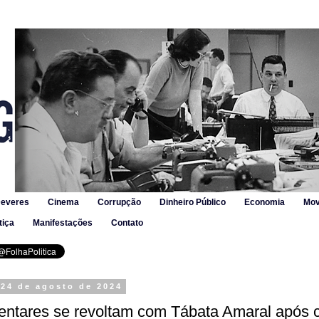
Deveres
Cinema
Corrupção
Dinheiro Público
Economia
Mov
tiça
Manifestações
Contato
 24 de agosto de 2024
entares se revoltam com Tábata Amaral após 