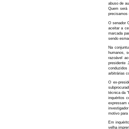
abuso de au
Quem será o
precisamos 
O senador C
aceitar a c
marcada par
sendo esmag
Na conjuntu
humanos, se
razoável ao
presidente 
conduzidos 
arbitrárias 
O ex-presid
subprocurad
técnica da “
inquéritos 
expressam d
investigado
motivo para 
Em inquérit
velha impren