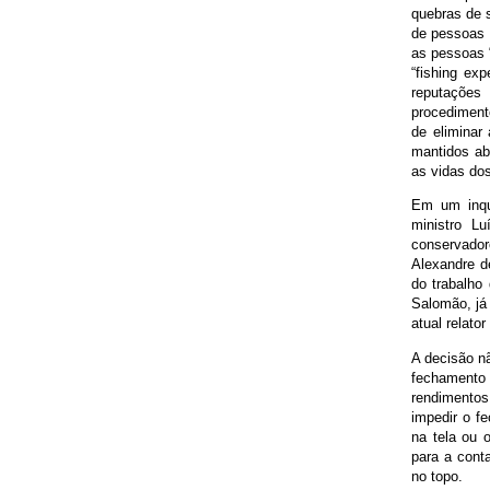
quebras de s
de pessoas 
as pessoas 
“fishing ex
reputações
procediment
de eliminar 
mantidos ab
as vidas do
Em um inqué
ministro L
conservadore
Alexandre d
do trabalho
Salomão, já
atual relato
A decisão nã
fechamento 
rendimentos
impedir o fe
na tela ou 
para a cont
no topo.