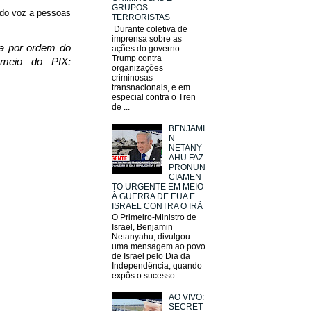
GRUPOS
ando voz a pessoas
TERRORISTAS
Durante coletiva de
imprensa sobre as
da por ordem do
ações do governo
Trump contra
 meio do PIX:
organizações
criminosas
transnacionais, e em
especial contra o Tren
de ...
BENJAMI
N
NETANY
AHU FAZ
PRONUN
CIAMEN
TO URGENTE EM MEIO
À GUERRA DE EUA E
ISRAEL CONTRA O IRÃ
O Primeiro-Ministro de
Israel, Benjamin
Netanyahu, divulgou
uma mensagem ao povo
de Israel pelo Dia da
Independência, quando
expôs o sucesso...
AO VIVO:
SECRET