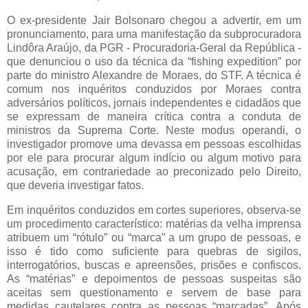
O ex-presidente Jair Bolsonaro chegou a advertir, em um
pronunciamento, para uma manifestação da subprocuradora
Lindôra Araújo, da PGR - Procuradoria-Geral da República -
que denunciou o uso da técnica da “fishing expedition” por
parte do ministro Alexandre de Moraes, do STF. A técnica é
comum nos inquéritos conduzidos por Moraes contra
adversários políticos, jornais independentes e cidadãos que
se expressam de maneira crítica contra a conduta de
ministros da Suprema Corte. Neste modus operandi, o
investigador promove uma devassa em pessoas escolhidas
por ele para procurar algum indício ou algum motivo para
acusação, em contrariedade ao preconizado pelo Direito,
que deveria investigar fatos.
Em inquéritos conduzidos em cortes superiores, observa-se
um procedimento característico: matérias da velha imprensa
atribuem um “rótulo” ou “marca” a um grupo de pessoas, e
isso é tido como suficiente para quebras de sigilos,
interrogatórios, buscas e apreensões, prisões e confiscos.
As “matérias” e depoimentos de pessoas suspeitas são
aceitas sem questionamento e servem de base para
medidas cautelares contra as pessoas “marcadas”. Após