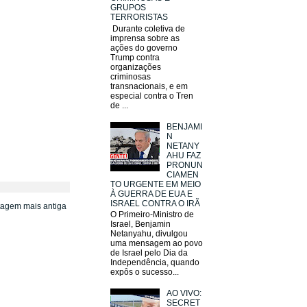
GRUPOS
TERRORISTAS
Durante coletiva de
imprensa sobre as
ações do governo
Trump contra
organizações
criminosas
transnacionais, e em
especial contra o Tren
de ...
BENJAMI
N
NETANY
AHU FAZ
PRONUN
CIAMEN
TO URGENTE EM MEIO
À GUERRA DE EUA E
ISRAEL CONTRA O IRÃ
tagem mais antiga
O Primeiro-Ministro de
Israel, Benjamin
Netanyahu, divulgou
uma mensagem ao povo
de Israel pelo Dia da
Independência, quando
expôs o sucesso...
AO VIVO:
SECRET