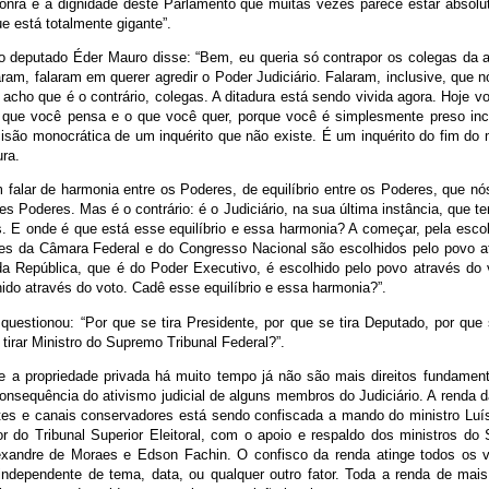
nra e a dignidade deste Parlamento que muitas vezes parece estar absol
e está totalmente gigante”.
o deputado Éder Mauro disse: “Bem, eu queria só contrapor os colegas da 
aram, falaram em querer agredir o Poder Judiciário. Falaram, inclusive, que
 acho que é o contrário, colegas. A ditadura está sendo vivida agora. Hoje v
o que você pensa e o que você quer, porque você é simplesmente preso incl
isão monocrática de um inquérito que não existe. É um inquérito do fim do 
ra.
m falar de harmonia entre os Poderes, de equilíbrio entre os Poderes, que n
ses Poderes. Mas é o contrário: é o Judiciário, na sua última instância, que te
. E onde é que está esse equilíbrio e essa harmonia? A começar, pela esco
es da Câmara Federal e do Congresso Nacional são escolhidos pelo povo a
da República, que é do Poder Executivo, é escolhido pelo povo através do v
ido através do voto. Cadê esse equilíbrio e essa harmonia?”.
questionou: “Por que se tira Presidente, por que se tira Deputado, por que 
tirar Ministro do Supremo Tribunal Federal?”.
 e a propriedade privada há muito tempo já não são mais direitos fundament
onsequência do ativismo judicial de alguns membros do Judiciário. A renda d
ites e canais conservadores está sendo confiscada a mando do ministro Luí
or do Tribunal Superior Eleitoral, com o apoio e respaldo dos ministros do
exandre de Moraes e Edson Fachin. O confisco da renda atinge todos os 
, independente de tema, data, ou qualquer outro fator. Toda a renda de ma