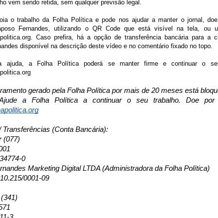
ho vem sendo retida, sem qualquer previsão legal.
ia o trabalho da Folha Política e pode nos ajudar a manter o jornal, doe
poso Fernandes, utilizando o QR Code que está visível na tela, ou 
politica.org. Caso prefira, há a opção de transferência bancária para a
andes disponível na descrição deste vídeo e no comentário fixado no topo.
ajuda, a Folha Política poderá se manter firme e continuar o seu
olitica.org
uramento gerado pela Folha Política por mais de 20 meses está bloq
jude a Folha Política a continuar o seu trabalho. Doe por
apolitica.org
/ Transferências (Conta Bancária):
r (077)
001
134774-0
nandes Marketing Digital LTDA (Administradora da Folha Política)
10.215/0001-09
 (341)
571
11-3