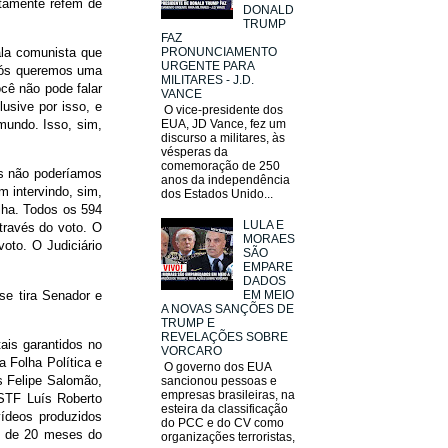
utamente refém de
DONALD
TRUMP
FAZ
PRONUNCIAMENTO
ala comunista que
URGENTE PARA
 nós queremos uma
MILITARES - J.D.
ocê não pode falar
VANCE
usive por isso, e
O vice-presidente dos
mundo. Isso, sim,
EUA, JD Vance, fez um
discurso a militares, às
vésperas da
comemoração de 250
ós não poderíamos
anos da independência
m intervindo, sim,
dos Estados Unido...
lha. Todos os 594
LULA E
través do voto. O
MORAES
oto. O Judiciário
SÃO
EMPARE
DADOS
se tira Senador e
EM MEIO
A NOVAS SANÇÕES DE
TRUMP E
REVELAÇÕES SOBRE
ais garantidos no
VORCARO
a Folha Política e
O governo dos EUA
s Felipe Salomão,
sancionou pessoas e
empresas brasileiras, na
 STF Luís Roberto
esteira da classificação
vídeos produzidos
do PCC e do CV como
is de 20 meses do
organizações terroristas,