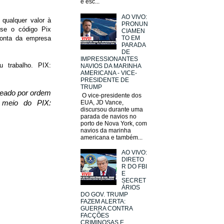
e esc...
AO VIVO:
 qualquer valor à
PRONUN
use o código Pix
CIAMEN
 conta da empresa
TO EM
PARADA
DE
IMPRESSIONANTES
 trabalho. PIX:
NAVIOS DA MARINHA
AMERICANA - VICE-
PRESIDENTE DE
TRUMP
ueado por ordem
O vice-presidente dos
EUA, JD Vance,
 meio do PIX:
discursou durante uma
parada de navios no
porto de Nova York, com
navios da marinha
americana e também...
AO VIVO:
DIRETO
R DO FBI
E
SECRET
ÁRIOS
DO GOV. TRUMP
FAZEM ALERTA:
GUERRA CONTRA
FACÇÕES
CRIMINOSAS E