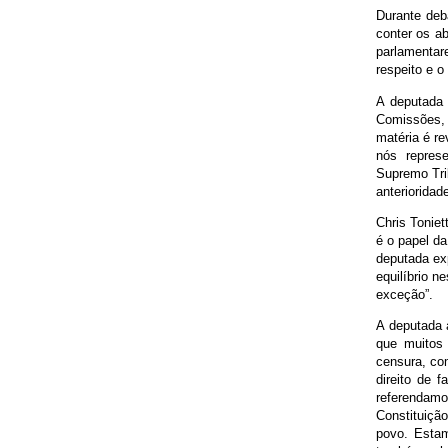
Durante deb
conter os a
parlamentar
respeito e o
A deputada 
Comissões, 
matéria é re
nós repres
Supremo Trib
anterioridad
Chris Toniet
é o papel da
deputada exp
equilíbrio 
exceção”.
A deputada 
que muitos
censura, co
direito de
referendamo
Constituiçã
povo. Estam