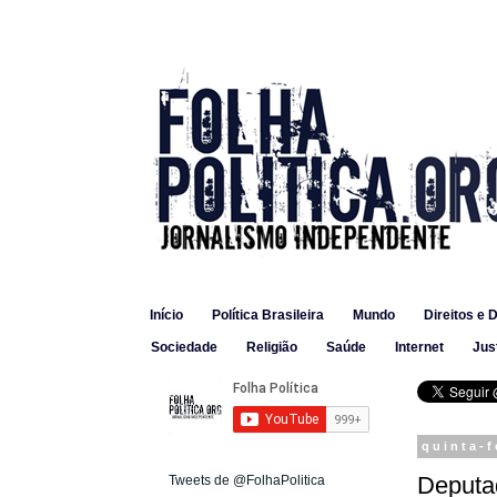
Início
Política Brasileira
Mundo
Direitos e 
Sociedade
Religião
Saúde
Internet
Jus
quinta-f
Deputad
Tweets de @FolhaPolitica