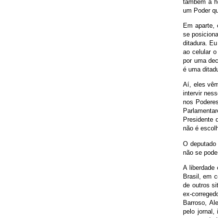
também a ho
um Poder qu
Em aparte, 
se posicion
ditadura. Eu
ao celular 
por uma dec
é uma ditadu
Aí, eles vê
intervir nes
nos Poderes
Parlamentar
Presidente 
não é escolh
O deputado 
não se pode 
A liberdade
Brasil, em c
de outros s
ex-correged
Barroso, Al
pelo jornal