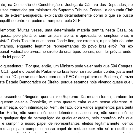
ate, na Comissão de Constituição e Justiça da Câmara dos Deputados, so
busos cometidos por ministros do Supremo Tribunal Federal, a deputada Chris
es de extrema-esquerda, explicando detalhadamente como o que se busca 
 equilíbrio entre os poderes, rompidos pelo STF.
lembrou: “Muitas vezes, uma determinada matéria tramita nesta Casa, pa
passa pelo plenário, com ampla maioria, é aprovada, e, simplesmente, 
vista”. Chris Tonietto questionou: “onde fica, por exemplo, o princípio da sobe
entamos, enquanto legítimos representantes do povo brasileiro? Por e
unal Federal se arvora no direito de criar tipos penais, sem lei prévia, onde f
e da lei penal?”.
to questionou: “Por que, então, um Ministro pode valer mais que 594 Congress
 CCJ, qual é o papel do Parlamento brasileiro, se não tentar conter, justamen
licou: “O que se quer fazer com esta PEC é reequilibrar os Poderes, é trazer
neste Estado Democrático de Direito, porque estamos hoje vivendo quase que
acrescentou: “Ninguém quer calar o Supremo. Da mesma forma, também te
 querem calar a Oposição, muitos querem calar quem pensa diferente. 
m ameaça, com intimidação. Vem, de fato, com vários argumentos para tenta
 falar. Então, não somos nós que defendemos a censura, não somos nós 
s qualquer tipo de perseguição de qualquer ordem, pelo contrário, nós que
o e cumprir o nosso papel de representantes eleitos legitimamente, demo
os aqui para cumprir o nosso papel de restabelecer não só o equilíbrio