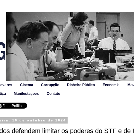
Deveres
Cinema
Corrupção
Dinheiro Público
Economia
Mov
tiça
Manifestações
Contato
eira, 10 de outubro de 2024
os defendem limitar os poderes do STF e de 