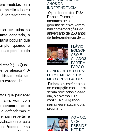
ANOS DA
bre medidas para
INDEPENDÊNCIA
 Tonietto rebateu
O presidente dos EUA,
é restabelecer o
Donald Trump, e
membros de seu
governo se envolveram
nas comemorações do
ssa por todas as
aniversário de 250 anos
numa canetada, a
da Independência do ...
rania popular, que
xemplo, quando o
FLÁVIO
ica o princípio da
BOLSON
ARO E
ALIADOS
PARTEM
istas? (...) Qual
PARA O
te, os abusos?”. A
CONFRONTO CONTRA
LULA E MORAES EM
, literalmente, um
MEIO A REVELAÇÕES
 um estado de
Embora os escândalos
de corrupção continuem
sendo revelados a cada
mos que perceber
dia, o governo Lula
Aí, sim, vem com
continua divulgando
narrativas e atacando a
r cercear o nosso
própria ...
que defendemos e
remos respeitar a
AO VIVO:
craticamente pelo
VICE-
PRESIDE
 de Poderes, mas
NTE DE