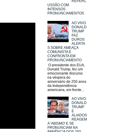
REPERC
USSÃO COM
INTENSOS
PRONUNCIAMENTOS
AO VIVO:
DONALD
TRUMP
FAZ
DUROS
ALERTA
S SOBRE AMEAÇA
COMUNISTA E
CONFRONTA EM
PRONUNCIAMENTO
O presidente dos EUA,
Donald Trump, fez um
emocionante discurso
na véspera do
aniversário de 250 anos
da Independência
americana, em frente...
AO VIVO:
DONALD
TRUMP
E
ALIADOS
REAGEM
A 'ABISMO' E SE
PRONUNCIAM NA
IMINÊNCIA DOS 250