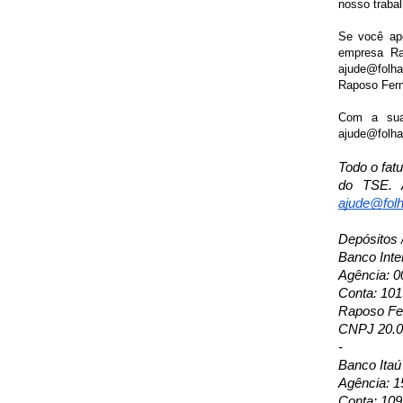
nosso trabal
Se você apo
empresa Ra
ajude@folha
Raposo Fern
Com a sua 
ajude@folhap
Todo o fat
do TSE. A
ajude@folh
Depósitos 
Banco Inte
Agência: 0
Conta: 10
Raposo Fer
CNPJ 20.0
-
Banco Itaú
Agência: 1
Conta: 109