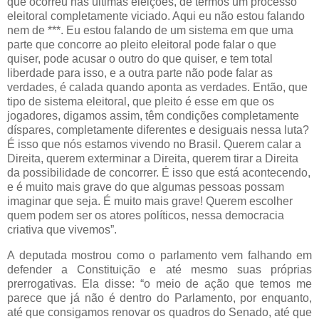
que ocorreu nas últimas eleições, de termos um processo
eleitoral completamente viciado. Aqui eu não estou falando
nem de ***. Eu estou falando de um sistema em que uma
parte que concorre ao pleito eleitoral pode falar o que
quiser, pode acusar o outro do que quiser, e tem total
liberdade para isso, e a outra parte não pode falar as
verdades, é calada quando aponta as verdades. Então, que
tipo de sistema eleitoral, que pleito é esse em que os
jogadores, digamos assim, têm condições completamente
díspares, completamente diferentes e desiguais nessa luta?
É isso que nós estamos vivendo no Brasil. Querem calar a
Direita, querem exterminar a Direita, querem tirar a Direita
da possibilidade de concorrer. É isso que está acontecendo,
e é muito mais grave do que algumas pessoas possam
imaginar que seja. É muito mais grave! Querem escolher
quem podem ser os atores políticos, nessa democracia
criativa que vivemos”.
A deputada mostrou como o parlamento vem falhando em
defender a Constituição e até mesmo suas próprias
prerrogativas. Ela disse: “o meio de ação que temos me
parece que já não é dentro do Parlamento, por enquanto,
até que consigamos renovar os quadros do Senado, até que