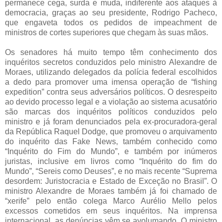
permanece cega, surda e muda, indiferente aos ataques à
democracia, graças ao seu presidente, Rodrigo Pacheco,
que engaveta todos os pedidos de impeachment de
ministros de cortes superiores que chegam às suas mãos.
Os senadores há muito tempo têm conhecimento dos
inquéritos secretos conduzidos pelo ministro Alexandre de
Moraes, utilizando delegados da polícia federal escolhidos
a dedo para promover uma imensa operação de “fishing
expedition” contra seus adversários políticos. O desrespeito
ao devido processo legal e a violação ao sistema acusatório
são marcas dos inquéritos políticos conduzidos pelo
ministro e já foram denunciados pela ex-procuradora-geral
da República Raquel Dodge, que promoveu o arquivamento
do inquérito das Fake News, também conhecido como
“Inquérito do Fim do Mundo”, e também por inúmeros
juristas, inclusive em livros como “Inquérito do fim do
Mundo”, “Sereis como Deuses”, e no mais recente “Suprema
desordem: Juristocracia e Estado de Exceção no Brasil”. O
ministro Alexandre de Moraes também já foi chamado de
“xerife” pelo então colega Marco Aurélio Mello pelos
excessos cometidos em seus inquéritos. Na imprensa
internacional, as denúncias vêm se avolumando. O ministro