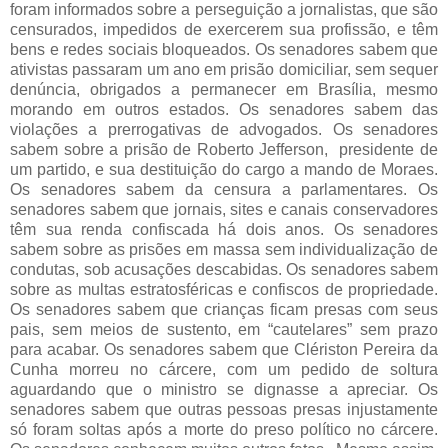
foram informados sobre a perseguição a jornalistas, que são
censurados, impedidos de exercerem sua profissão, e têm
bens e redes sociais bloqueados. Os senadores sabem que
ativistas passaram um ano em prisão domiciliar, sem sequer
denúncia, obrigados a permanecer em Brasília, mesmo
morando em outros estados. Os senadores sabem das
violações a prerrogativas de advogados. Os senadores
sabem sobre a prisão de Roberto Jefferson, presidente de
um partido, e sua destituição do cargo a mando de Moraes.
Os senadores sabem da censura a parlamentares. Os
senadores sabem que jornais, sites e canais conservadores
têm sua renda confiscada há dois anos. Os senadores
sabem sobre as prisões em massa sem individualização de
condutas, sob acusações descabidas. Os senadores sabem
sobre as multas estratosféricas e confiscos de propriedade.
Os senadores sabem que crianças ficam presas com seus
pais, sem meios de sustento, em “cautelares” sem prazo
para acabar. Os senadores sabem que Clériston Pereira da
Cunha morreu no cárcere, com um pedido de soltura
aguardando que o ministro se dignasse a apreciar. Os
senadores sabem que outras pessoas presas injustamente
só foram soltas após a morte do preso político no cárcere.