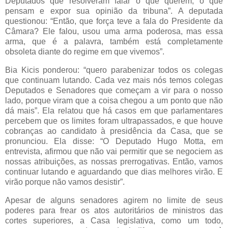
Deputados que resolveram falar o que querem, o que
pensam e expor sua opinião da tribuna”. A deputada
questionou: “Então, que força teve a fala do Presidente da
Câmara? Ele falou, usou uma arma poderosa, mas essa
arma, que é a palavra, também está completamente
obsoleta diante do regime em que vivemos”.
Bia Kicis ponderou: “quero parabenizar todos os colegas
que continuam lutando. Cada vez mais nós temos colegas
Deputados e Senadores que começam a vir para o nosso
lado, porque viram que a coisa chegou a um ponto que não
dá mais”. Ela relatou que há casos em que parlamentares
percebem que os limites foram ultrapassados, e que houve
cobranças ao candidato à presidência da Casa, que se
pronunciou. Ela disse: “O Deputado Hugo Motta, em
entrevista, afirmou que não vai permitir que se negociem as
nossas atribuições, as nossas prerrogativas. Então, vamos
continuar lutando e aguardando que dias melhores virão. E
virão porque não vamos desistir”.
Apesar de alguns senadores agirem no limite de seus
poderes para frear os atos autoritários de ministros das
cortes superiores, a Casa legislativa, como um todo,