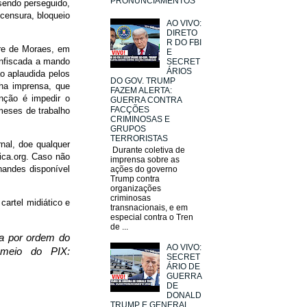
PRONUNCIAMENTOS
sendo perseguido,
censura, bloqueio
AO VIVO:
DIRETO
R DO FBI
dre de Moraes, em
E
confiscada a mando
SECRET
ÁRIOS
ão aplaudida pelos
DO GOV. TRUMP
ha imprensa, que
FAZEM ALERTA:
enção é impedir o
GUERRA CONTRA
FACÇÕES
meses de trabalho
CRIMINOSAS E
GRUPOS
TERRORISTAS
nal, doe qualquer
Durante coletiva de
tica.org. Caso não
imprensa sobre as
nandes disponível
ações do governo
Trump contra
organizações
criminosas
cartel midiático e
transnacionais, e em
especial contra o Tren
de ...
da por ordem do
AO VIVO:
 meio do PIX:
SECRET
ÁRIO DE
GUERRA
DE
DONALD
TRUMP E GENERAL