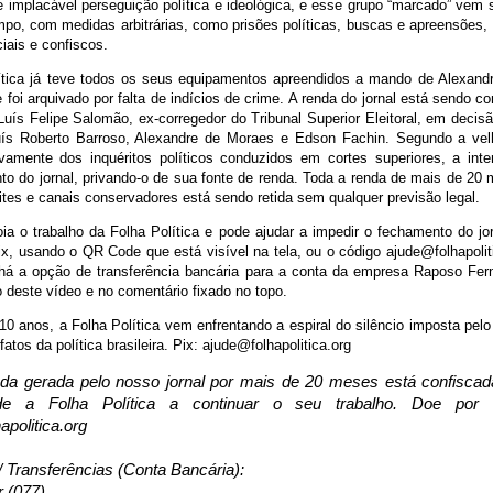
e implacável perseguição política e ideológica, e esse grupo “marcado” vem 
mpo, com medidas arbitrárias, como prisões políticas, buscas e apreensões, 
iais e confiscos.
ítica já teve todos os seus equipamentos apreendidos a mando de Alexan
e foi arquivado por falta de indícios de crime. A renda do jornal está sendo 
Luís Felipe Salomão, ex-corregedor do Tribunal Superior Eleitoral, em decis
uís Roberto Barroso, Alexandre de Moraes e Edson Fachin. Segundo a vel
tivamente dos inquéritos políticos conduzidos em cortes superiores, a int
to do jornal, privando-o de sua fonte de renda. Toda a renda de mais de 20 
sites e canais conservadores está sendo retida sem qualquer previsão legal.
ia o trabalho da Folha Política e pode ajudar a impedir o fechamento do jor
ix, usando o QR Code que está visível na tela, ou o código ajude@folhapoli
, há a opção de transferência bancária para a conta da empresa Raposo Fer
 deste vídeo e no comentário fixado no topo.
0 anos, a Folha Política vem enfrentando a espiral do silêncio imposta pelo 
fatos da política brasileira. Pix: ajude@folhapolitica.org
da gerada pelo nosso jornal por mais de 20 meses está confisca
de a Folha Política a continuar o seu trabalho. Doe por
apolitica.org
/ Transferências (Conta Bancária):
r (077)