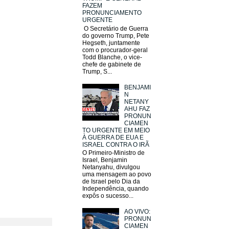
FAZEM
PRONUNCIAMENTO
URGENTE
O Secretário de Guerra
do governo Trump, Pete
Hegseth, juntamente
com o procurador-geral
Todd Blanche, o vice-
chefe de gabinete de
Trump, S...
BENJAMI
N
NETANY
AHU FAZ
PRONUN
CIAMEN
TO URGENTE EM MEIO
À GUERRA DE EUA E
ISRAEL CONTRA O IRÃ
O Primeiro-Ministro de
Israel, Benjamin
Netanyahu, divulgou
uma mensagem ao povo
de Israel pelo Dia da
Independência, quando
expôs o sucesso...
AO VIVO:
PRONUN
CIAMEN