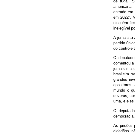
de fuga’. 
americana, 
entrada em O
em 2022”. M
ninguém fico
inelegível p
A jornalista
partido únic
do controle 
O deputado 
comentou a “
jornais mais
brasileira 
grandes inv
opositores, 
mundo o que
severas, com
uma, e eles
O deputado 
democracia,
As prisões 
cidadãos n