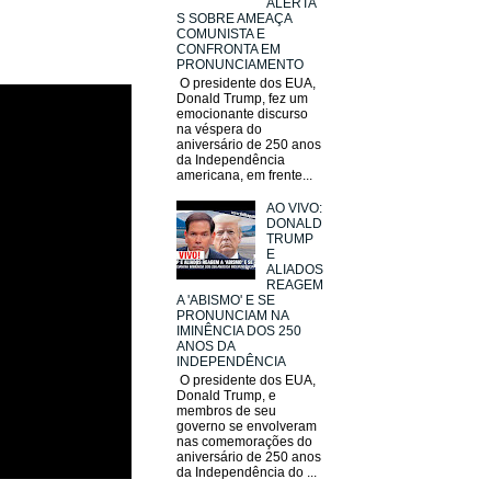
ALERTA
S SOBRE AMEAÇA
COMUNISTA E
CONFRONTA EM
PRONUNCIAMENTO
O presidente dos EUA,
Donald Trump, fez um
emocionante discurso
na véspera do
aniversário de 250 anos
da Independência
americana, em frente...
AO VIVO:
DONALD
TRUMP
E
ALIADOS
REAGEM
A 'ABISMO' E SE
PRONUNCIAM NA
IMINÊNCIA DOS 250
ANOS DA
INDEPENDÊNCIA
O presidente dos EUA,
Donald Trump, e
membros de seu
governo se envolveram
nas comemorações do
aniversário de 250 anos
da Independência do ...