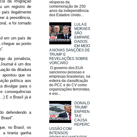
cia da imigração
vésperas da
u um registro de
comemoração de 250
anos da independência
o país ilegalmente
dos Estados Unido...
er à presidência,
ral, e foi tornado
LULA E
MORAES
SÃO
EMPARE
asil em um país de
DADOS
ia chegue ao ponto
EM MEIO
o”.
A NOVAS SANÇÕES DE
TRUMP E
o da jornalista,
REVELAÇÕES SOBRE
VORCARO
t Journal é um dos
O governo dos EUA
tuação da ditadura
sancionou pessoas e
r apontou que os
empresas brasileiras, na
ição política aos
esteira da classificação
do PCC e do CV como
ra divulgar para o
organizações terroristas,
 e consequências
e esc...
.) E o Brasil já é
DONALD
TRUMP
ENFREN
ndo defendendo a
TA E
 Brasil”.
CAUSA
REPERC
ue, no Brasil, os
USSÃO COM
a tirania ganha
INTENSOS