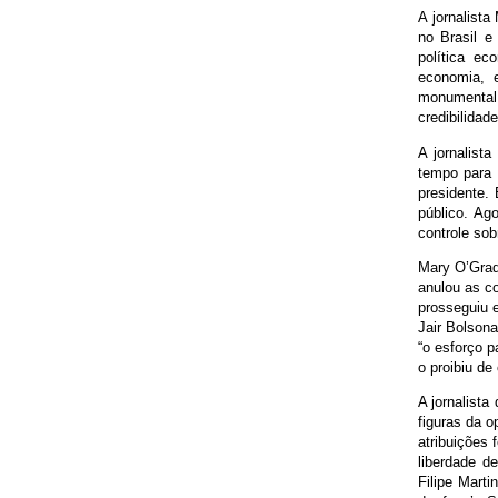
A jornalista
no Brasil e
política e
economia, 
monumental 
credibilidad
A jornalist
tempo para 
presidente.
público. Ag
controle sob
Mary O’Grad
anulou as c
prosseguiu 
Jair Bolson
“o esforço p
o proibiu de
A jornalista
figuras da 
atribuições 
liberdade d
Filipe Marti