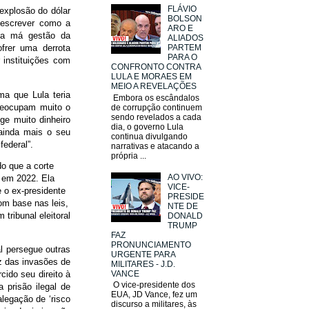
FLÁVIO
 explosão do dólar
BOLSON
descrever como a
ARO E
uma má gestão da
ALIADOS
frer uma derrota
PARTEM
PARA O
 instituições com
CONFRONTO CONTRA
LULA E MORAES EM
MEIO A REVELAÇÕES
ma que Lula teria
Embora os escândalos
preocupam muito o
de corrupção continuem
sendo revelados a cada
ge muito dinheiro
dia, o governo Lula
 ainda mais o seu
continua divulgando
 federal”.
narrativas e atacando a
própria ...
o que a corte
AO VIVO:
s em 2022. Ela
VICE-
 o ex-presidente
PRESIDE
om base nas leis,
NTE DE
 tribunal eleitoral
DONALD
TRUMP
FAZ
PRONUNCIAMENTO
al persegue outras
URGENTE PARA
z das invasões de
MILITARES - J.D.
VANCE
cido seu direito à
O vice-presidente dos
 prisão ilegal de
EUA, JD Vance, fez um
alegação de ‘risco
discurso a militares, às