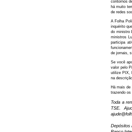
contornos d
há muito te
de redes soc
A Folha Pol
inquérito qu
do ministro 
ministros L
participa a
funcionamen
de jornais, 
Se você apo
valor pelo P
utilize PIX
na descrição
Há mais de 1
trazendo os 
Toda a ren
TSE. Aju
ajude@folh
Depósitos 
Banco Inte