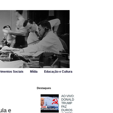
imentos Sociais
Mídia
Educação e Cultura
Destaques
AO VIVO:
DONALD
TRUMP
FAZ
ula e
DUROS