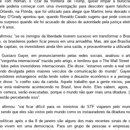
Se Tom Homan, o ‘czar da fronteira’ de Trump, quiser limpar a burocra
ele poderia começar com uma investigação para descobrir quem falsifico
rlando, na Flórida, que foi utilizado para alegar que Martins teria deixado 
ary O’Grady apontou que, quando Ronaldo Caiado sugeriu que pode concorr
u surpreso quando ele foi acusado de abuso de autoridade pela justiça eleito
or 8 anos.
 afirmou: “se os inimigos da liberdade tiverem sucesso em transformar o Br
o, os brasileiros podem ficar presos em uma armadilha. Mas, até que Brasíl
de capitais, os investidores ainda têm uma saída, e provavelmente a utilizarã
Gustavo Gayer, em pronunciamento pelas redes sociais, analisou o artig
vergonha internacional” trazida pelo artigo, e lembrou que o The Wall Stree
 lidos pelos investidores internacionais. Ele disse: “estamos vendo a real si
sendo divulgada pelos maiores veículos de comunicação do mundo”. Gaye
estidores estrangeiros estão lendo sobre o desastre econômico e a persegu
e disse: “o coelho saiu da cartola. Aquele trabalho que a gente iniciou, pa
 está realmente acontecendo no Brasil, teve êxito. Eles sabem, agora,
 certeza, serão executadas, porque o mundo não quer mais uma ditadura. (..
 estão percebendo isso”.
afirmou: “vai ficar difícil para os ministros do STF viajarem pelo mu
 sendo que eles são vistos pelo mundo como os instauradores da ditadura no
políticas após o dia 8 de janeiro são alguns dos mais recentes sinais de q
ão vivem em uma democracia. Para um grupo de pessoas e empresas, 