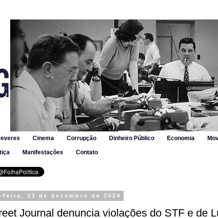
Deveres
Cinema
Corrupção
Dinheiro Público
Economia
Mov
tiça
Manifestações
Contato
-feira, 23 de dezembro de 2024
reet Journal denuncia violações do STF e de L