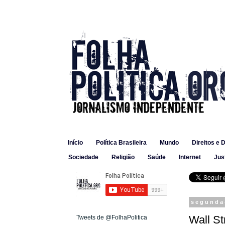
Início
Política Brasileira
Mundo
Direitos e 
Sociedade
Religião
Saúde
Internet
Jus
segunda
Wall St
Tweets de @FolhaPolitica