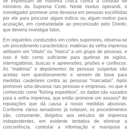
se expressam de maneira crítica contra a conduta de
ministros da Suprema Corte. Neste modus operandi, o
investigador promove uma devassa em pessoas escolhidas
por ele para procurar algum indício ou algum motivo para
acusação, em contrariedade ao preconizado pelo Direito,
que deveria investigar fatos.
Em inquéritos conduzidos em cortes superiores, observa-se
um procedimento característico: matérias da velha imprensa
atribuem um “rótulo” ou “marca” a um grupo de pessoas, e
isso é tido como suficiente para quebras de sigilos,
interrogatórios, buscas e apreensões, prisões e confiscos.
As “matérias” e depoimentos de pessoas suspeitas são
aceitas sem questionamento e servem de base para
medidas cautelares contra as pessoas “marcadas”. Após
promover uma devassa nas pessoas e empresas, no que é
conhecido como “fishing expedition”, os dados são vazados
para a velha imprensa, que então promove um assassi* de
reputações que dá causa a novas medidas abusivas.
Conforme vários senadores já notaram, os procedimentos
são, comumente, dirigidos aos veículos de imprensa
independentes, em evidente tentativa de eliminar a
concorrência, controlar a informação e manipular a