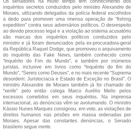
Os senadores há muito tempo têm conhecimento dos
inquéritos secretos conduzidos pelo ministro Alexandre de
Moraes, utilizando delegados da polícia federal escolhidos
a dedo para promover uma imensa operação de “fishing
expedition” contra seus adversários políticos. O desrespeito
ao devido processo legal e a violação ao sistema acusatório
são marcas dos inquéritos políticos conduzidos pelo
ministro e já foram denunciados pela ex-procuradora-geral
da República Raquel Dodge, que promoveu o arquivamento
do inquérito das Fake News, também conhecido como
“Inquérito do Fim do Mundo”, e também por inúmeros
juristas, inclusive em livros como “Inquérito do fim do
Mundo”, “Sereis como Deuses”, e no mais recente “Suprema
desordem: Juristocracia e Estado de Exceção no Brasil”. O
ministro Alexandre de Moraes também já foi chamado de
“xerife” pelo então colega Marco Aurélio Mello pelos
excessos cometidos em seus inquéritos. Na imprensa
internacional, as denúncias vêm se avolumando. O ministro
Kássio Nunes Marques consignou, em voto, as violações de
direitos humanos nas prisões em massa ordenadas por
Moraes. Apesar das constantes denúncias, o Senado
brasileiro segue inerte.