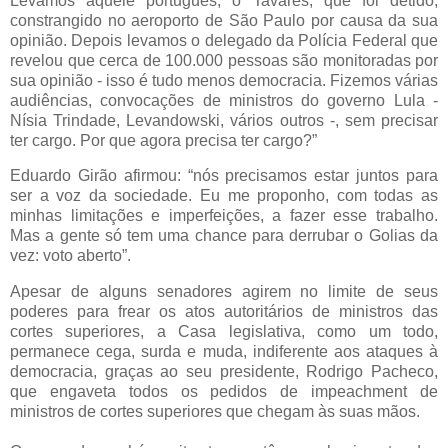
Levamos aquele português, o Tavares, que foi detido,
constrangido no aeroporto de São Paulo por causa da sua
opinião. Depois levamos o delegado da Polícia Federal que
revelou que cerca de 100.000 pessoas são monitoradas por
sua opinião - isso é tudo menos democracia. Fizemos várias
audiências, convocações de ministros do governo Lula -
Nísia Trindade, Levandowski, vários outros -, sem precisar
ter cargo. Por que agora precisa ter cargo?”
Eduardo Girão afirmou: “nós precisamos estar juntos para
ser a voz da sociedade. Eu me proponho, com todas as
minhas limitações e imperfeições, a fazer esse trabalho.
Mas a gente só tem uma chance para derrubar o Golias da
vez: voto aberto”.
Apesar de alguns senadores agirem no limite de seus
poderes para frear os atos autoritários de ministros das
cortes superiores, a Casa legislativa, como um todo,
permanece cega, surda e muda, indiferente aos ataques à
democracia, graças ao seu presidente, Rodrigo Pacheco,
que engaveta todos os pedidos de impeachment de
ministros de cortes superiores que chegam às suas mãos.