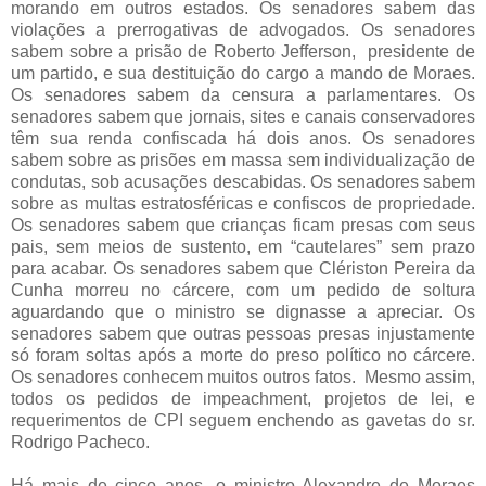
morando em outros estados. Os senadores sabem das
violações a prerrogativas de advogados. Os senadores
sabem sobre a prisão de Roberto Jefferson, presidente de
um partido, e sua destituição do cargo a mando de Moraes.
Os senadores sabem da censura a parlamentares. Os
senadores sabem que jornais, sites e canais conservadores
têm sua renda confiscada há dois anos. Os senadores
sabem sobre as prisões em massa sem individualização de
condutas, sob acusações descabidas. Os senadores sabem
sobre as multas estratosféricas e confiscos de propriedade.
Os senadores sabem que crianças ficam presas com seus
pais, sem meios de sustento, em “cautelares” sem prazo
para acabar. Os senadores sabem que Clériston Pereira da
Cunha morreu no cárcere, com um pedido de soltura
aguardando que o ministro se dignasse a apreciar. Os
senadores sabem que outras pessoas presas injustamente
só foram soltas após a morte do preso político no cárcere.
Os senadores conhecem muitos outros fatos. Mesmo assim,
todos os pedidos de impeachment, projetos de lei, e
requerimentos de CPI seguem enchendo as gavetas do sr.
Rodrigo Pacheco.
Há mais de cinco anos, o ministro Alexandre de Moraes