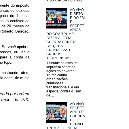
PRONUNCIAMENTOS
erente do imposto
AO VIVO:
uéritos conduzidos
DIRETO
edor do Tribunal
R DO FBI
enou o confisco da
E
SECRET
is de 20 meses do
ÁRIOS
Roberto Barroso,
DO GOV. TRUMP
FAZEM ALERTA:
GUERRA CONTRA
FACÇÕES
r. Se você apoia o
CRIMINOSAS E
nandes, ou use o
GRUPOS
a para a conta da
TERRORISTAS
no topo.
Durante coletiva de
imprensa sobre as
ações do governo
 mostrando atos,
Trump contra
lo cartel de mídia
organizações
criminosas
transnacionais, e em
especial contra o Tren
ueado por ordem
de ...
 meio do PIX:
AO VIVO:
SECRET
ÁRIO DE
GUERRA
DE
DONALD
TRUMP E GENERAL