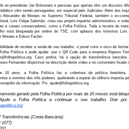
do ex-presidente Jair Bolsonaro e pessoas que apenas têm um discurso dif
midiático vêm sendo perseguidos, em especial pelo Judiciário. Além dos inq
ro Alexandre de Moraes no Supremo Tribunal Federal, também o ex-correg
itoral, Luís Felipe Salomão, criou seu próprio inquérito administrativo, e ord
tes e canais conservadores, como a Folha Política. Toda a receita de ma
alho está bloqueada por ordem do TSE, com aplauso dos ministros Luís 
e Moraes e Edson Fachin.
ilidade de receber a renda de seu trabalho, o jornal corre o risco de fecha
 Folha Política e pode ajudar, use o QR Code para a empresa Raposo Fer
e@folhapolitica.org. Caso prefira, há a opção de transferência bancári
oso Fernandes disponível na descrição deste vídeo e no comentário fixado 
 10 anos, a Folha Política faz a cobertura da política brasileira,
tos e eventos dos três poderes, quebrando a espiral do silêncio imposta pe
onopólio da informação. Pix: ajude@folhapolitica.org
uramento gerado pela Folha Política por mais de 20 meses está bloq
jude a Folha Política a continuar o seu trabalho. Doe por
apolitica.org
/ Transferências (Conta Bancária):
r (077)
001