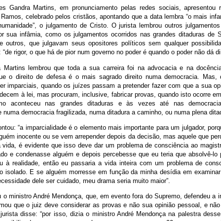
ves Gandra Martins, em pronunciamento pelas redes sociais, apresentou 
Ramos, celebrado pelos cristãos, apontando que a data lembra “o mais inf
 humanidade”, o julgamento de Cristo. O jurista lembrou outros julgamento
or sua infâmia, como os julgamentos ocorridos nas grandes ditaduras de Sta
re outros, que julgavam seus opositores políticos sem qualquer possibili
e: “de rigor, o que há de pior num governo no poder é quando o poder não dá di
 Martins lembrou que toda a sua carreira foi na advocacia e na docência
ue o direito de defesa é o mais sagrado direito numa democracia. Mas, 
er imparciais, quando os juízes passam a pretender fazer com que a sua opi
ecem à lei, mas procuram, inclusive, fabricar provas, quando isto ocorre e
o aconteceu nas grandes ditaduras e às vezes até nas democraci
e numa democracia fragilizada, numa ditadura a caminho, ou numa plena ditad
ontou: “a imparcialidade é o elemento mais importante para um julgador, po
lguém inocente ou se vem arrepender depois da decisão, mas aquele que perd
 vida, é evidente que isso deve dar um problema de consciência ao magist
do e condenasse alguém e depois percebesse que eu teria que absolvê-lo 
u à realidade, então eu passaria a vida inteira com um problema de cons
o isolado. E se alguém morresse em função da minha desídia em examina
ecessidade dele ser cuidado, meu drama seria muito maior”.
u o ministro André Mendonça, que, em evento fora do Supremo, defendeu a i
irmou que o juiz deve considerar as provas e não sua opinião pessoal, e nã
 jurista disse: “por isso, dizia o ministro André Mendonça na palestra des