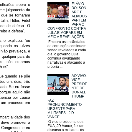
FLÁVIO
reflexões sobre o
BOLSON
ame julgamento da
ARO E
s que se tornaram
ALIADOS
lin, Hitler, Fidel
PARTEM
PARA O
dade de defesa. O
CONFRONTO CONTRA
reito a defesa”.
LULA E MORAES EM
MEIO A REVELAÇÕES
, e explicou: “eu
Embora os escândalos
quando os juízes
de corrupção continuem
sendo revelados a cada
nião prevaleça, e
dia, o governo Lula
m qualquer país do
continua divulgando
as, nós estamos
narrativas e atacando a
própria ...
ura”.
AO VIVO:
rque quando se põe
VICE-
eu um, dois, três
PRESIDE
rado. Se eu fosse
NTE DE
porque aquilo não
DONALD
TRUMP
ciência por causa
FAZ
r um processo em
PRONUNCIAMENTO
URGENTE PARA
MILITARES - J.D.
VANCE
mparcialidade dos
O vice-presidente dos
o deve promover a
EUA, JD Vance, fez um
se Congresso, e eu
discurso a militares, às