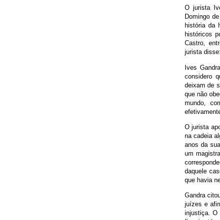
O jurista I
Domingo de 
história da
históricos p
Castro, ent
jurista diss
Ives Gandra
considero q
deixam de s
que não obed
mundo, com
efetivament
O jurista ap
na cadeia a
anos da sua
um magistra
corresponde
daquele cas
que havia n
Gandra cito
juízes e af
injustiça. O