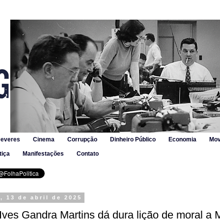
Deveres
Cinema
Corrupção
Dinheiro Público
Economia
Mov
tiça
Manifestações
Contato
 13 de abril de 2025
 Ives Gandra Martins dá dura lição de moral a