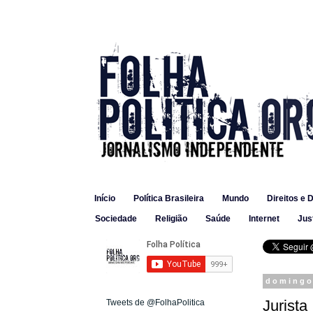
Início
Política Brasileira
Mundo
Direitos e 
Sociedade
Religião
Saúde
Internet
Jus
domingo,
Jurista
Tweets de @FolhaPolitica