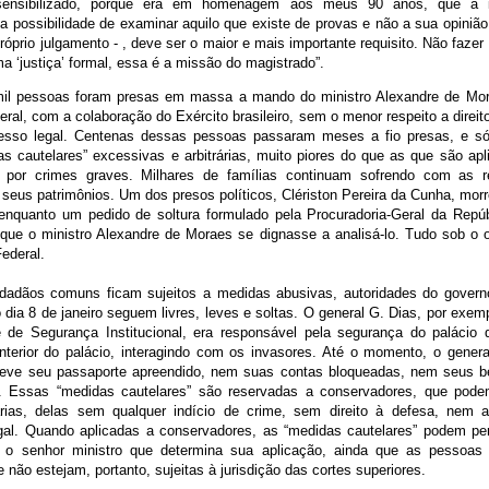
 sensibilizado, porque era em homenagem aos meus 90 anos, que a im
 possibilidade de examinar aquilo que existe de provas e não a sua opinião
próprio julgamento - , deve ser o maior e mais importante requisito. Não fazer 
a ‘justiça’ formal, essa é a missão do magistrado”.
mil pessoas foram presas em massa a mando do ministro Alexandre de Mo
eral, com a colaboração do Exército brasileiro, sem o menor respeito a dire
esso legal. Centenas dessas pessoas passaram meses a fio presas, e só 
s cautelares” excessivas e arbitrárias, muito piores do que as que são ap
 por crimes graves. Milhares de famílias continuam sofrendo com as r
 seus patrimônios. Um dos presos políticos, Clériston Pereira da Cunha, mor
enquanto um pedido de soltura formulado pela Procuradoria-Geral da Repú
que o ministro Alexandre de Moraes se dignasse a analisá-lo. Tudo sob o 
ederal.
dadãos comuns ficam sujeitos a medidas abusivas, autoridades do govern
 dia 8 de janeiro seguem livres, leves e soltas. O general G. Dias, por exemp
 de Segurança Institucional, era responsável pela segurança do palácio d
interior do palácio, interagindo com os invasores. Até o momento, o genera
teve seu passaporte apreendido, nem suas contas bloqueadas, nem seus b
. Essas “medidas cautelares” são reservadas a conservadores, que podem
rias, delas sem qualquer indício de crime, sem direito à defesa, nem 
gal. Quando aplicadas a conservadores, as “medidas cautelares” podem pe
r o senhor ministro que determina sua aplicação, ainda que as pessoas
 e não estejam, portanto, sujeitas à jurisdição das cortes superiores.