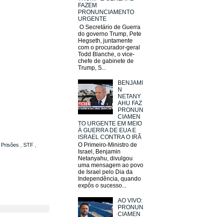
FAZEM
PRONUNCIAMENTO
URGENTE
O Secretário de Guerra
do governo Trump, Pete
Hegseth, juntamente
com o procurador-geral
Todd Blanche, o vice-
chefe de gabinete de
Trump, S...
BENJAMI
N
NETANY
AHU FAZ
PRONUN
CIAMEN
TO URGENTE EM MEIO
À GUERRA DE EUA E
ISRAEL CONTRA O IRÃ
O Primeiro-Ministro de
,
Prisões
,
STF
,
Israel, Benjamin
Netanyahu, divulgou
uma mensagem ao povo
de Israel pelo Dia da
Independência, quando
expôs o sucesso...
AO VIVO:
PRONUN
CIAMEN