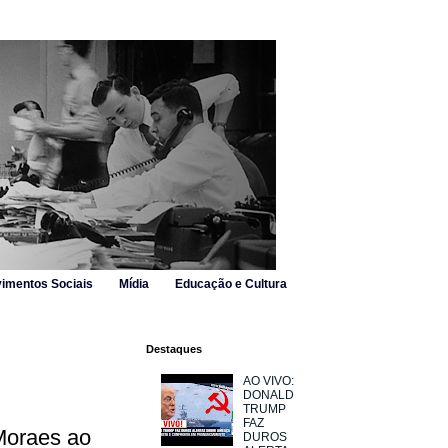
imentos Sociais
Mídia
Educação e Cultura
Destaques
AO VIVO:
DONALD
TRUMP
FAZ
 Moraes ao
DUROS