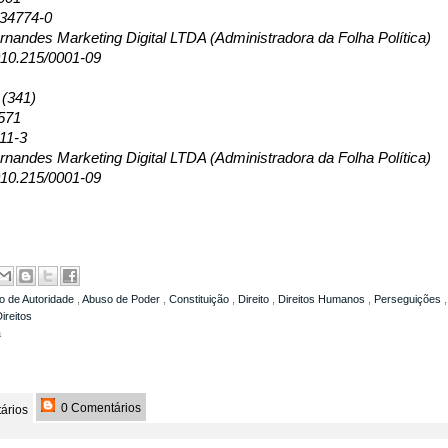
134774-0
nandes Marketing Digital LTDA (Administradora da Folha Política)
10.215/0001-09
 (341)
571
11-3
nandes Marketing Digital LTDA (Administradora da Folha Política)
10.215/0001-09
o de Autoridade
,
Abuso de Poder
,
Constituição
,
Direito
,
Direitos Humanos
,
Perseguições
ireitos
a
0 Comentários
ários