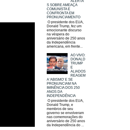
ALERTA
S SOBRE AMEAÇA
COMUNISTA E
CONFRONTA EM
PRONUNCIAMENTO
O presidente dos EUA,
Donald Trump, fez um
emocionante discurso
na véspera do
aniversário de 250 anos
da Independência
americana, em frente...
AO VIVO:
DONALD
TRUMP
E
ALIADOS
REAGEM
A 'ABISMO' E SE
PRONUNCIAM NA
IMINÊNCIA DOS 250
ANOS DA
INDEPENDÊNCIA
O presidente dos EUA,
Donald Trump, e
membros de seu
governo se envolveram
nas comemorações do
aniversário de 250 anos
da Independência do ...