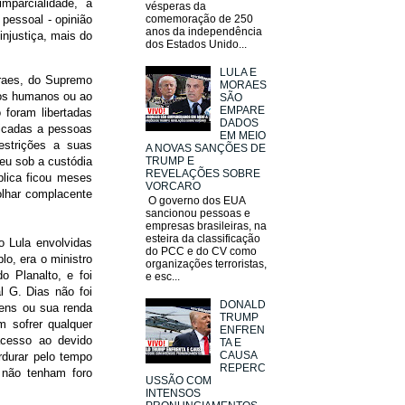
parcialidade, a
vésperas da
 pessoal - opinião
comemoração de 250
anos da independência
injustiça, mais do
dos Estados Unido...
LULA E
raes, do Supremo
MORAES
itos humanos ou ao
SÃO
EMPARE
foram libertadas
DADOS
licadas a pessoas
EM MEIO
estrições a suas
A NOVAS SANÇÕES DE
TRUMP E
reu sob a custódia
REVELAÇÕES SOBRE
blica ficou meses
VORCARO
olhar complacente
O governo dos EUA
sancionou pessoas e
empresas brasileiras, na
esteira da classificação
o Lula envolvidas
do PCC e do CV como
lo, era o ministro
organizações terroristas,
o Planalto, e foi
e esc...
l G. Dias não foi
DONALD
ens ou sua renda
TRUMP
 sofrer qualquer
ENFREN
acesso ao devido
TA E
CAUSA
rdurar pelo tempo
REPERC
 não tenham foro
USSÃO COM
INTENSOS