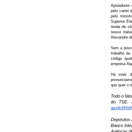
Apoiadores 
pelo cartel 
pelo minist
Superior Ele
renda de si
nosso trab
Alexandre d
Sem a possib
trabalho da
código ajud
empresa Rap
Há mais de
pronunciamen
que quer o m
Todo o fat
do TSE. A
ajude@folh
Depósitos 
Banco Inte
Agência: 0