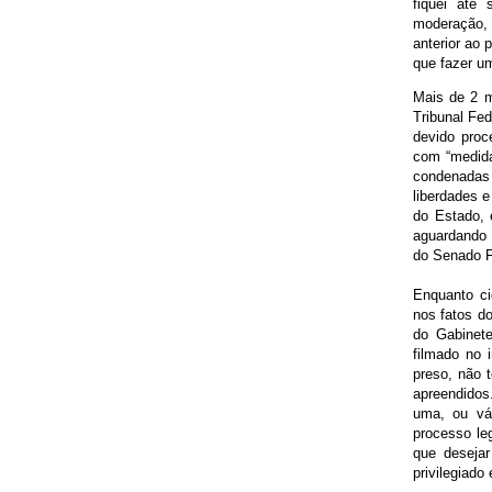
fiquei até
moderação, a
anterior ao 
que fazer um
Mais de 2 
Tribunal Fed
devido proc
com “medida
condenadas
liberdades e
do Estado, 
aguardando 
do Senado F
Enquanto ci
nos fatos do
do Gabinete
filmado no 
preso, não 
apreendidos
uma, ou vá
processo le
que deseja
privilegiado