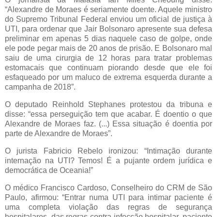
“Alexandre de Moraes é seriamente doente. Aquele ministro
do Supremo Tribunal Federal enviou um oficial de justiça à
UTI, para ordenar que Jair Bolsonaro apresente sua defesa
preliminar em apenas 5 dias naquele caso de golpe, onde
ele pode pegar mais de 20 anos de prisão. E Bolsonaro mal
saiu de uma cirurgia de 12 horas para tratar problemas
estomacais que continuam piorando desde que ele foi
esfaqueado por um maluco de extrema esquerda durante a
campanha de 2018”.
O deputado Reinhold Stephanes protestou da tribuna e
disse: “essa perseguição tem que acabar. É doentio o que
Alexandre de Moraes faz. (...) Essa situação é doentia por
parte de Alexandre de Moraes”.
O jurista Fabricio Rebelo ironizou: “Intimação durante
internação na UTI? Temos! É a pujante ordem jurídica e
democrática de Oceania!”
O médico Francisco Cardoso, Conselheiro do CRM de São
Paulo, afirmou: “Entrar numa UTI para intimar paciente é
uma completa violação das regras de segurança
hospitalares, das regras contra infecção hospitalar, paciente