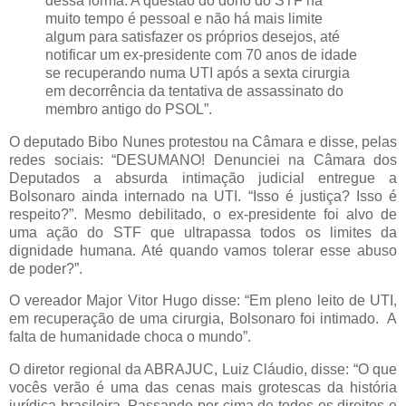
dessa forma. A questão do dono do STF há
muito tempo é pessoal e não há mais limite
algum para satisfazer os próprios desejos, até
notificar um ex-presidente com 70 anos de idade
se recuperando numa UTI após a sexta cirurgia
em decorrência da tentativa de assassinato do
membro antigo do PSOL”.
O deputado Bibo Nunes protestou na Câmara e disse, pelas
redes sociais: “DESUMANO! Denunciei na Câmara dos
Deputados a absurda intimação judicial entregue a
Bolsonaro ainda internado na UTI. “Isso é justiça? Isso é
respeito?”. Mesmo debilitado, o ex-presidente foi alvo de
uma ação do STF que ultrapassa todos os limites da
dignidade humana. Até quando vamos tolerar esse abuso
de poder?”.
O vereador Major Vitor Hugo disse: “Em pleno leito de UTI,
em recuperação de uma cirurgia, Bolsonaro foi intimado. A
falta de humanidade choca o mundo”.
O diretor regional da ABRAJUC, Luiz Cláudio, disse: “O que
vocês verão é uma das cenas mais grotescas da história
jurídica brasileira. Passando por cima de todos os direitos e