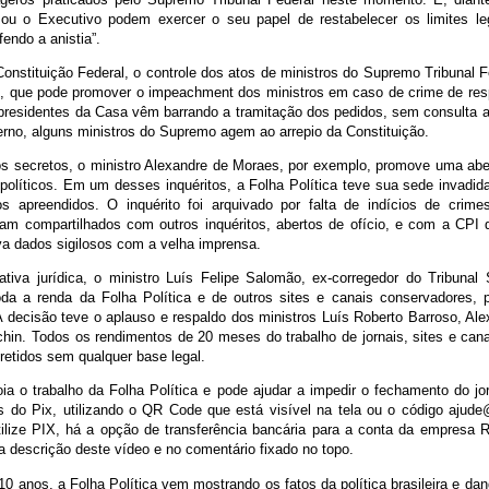
ou o Executivo podem exercer o seu papel de restabelecer os limites le
fendo a anistia”.
nstituição Federal, o controle dos atos de ministros do Supremo Tribunal F
, que pode promover o impeachment dos ministros em caso de crime de res
 presidentes da Casa vêm barrando a tramitação dos pedidos, sem consulta 
terno, alguns ministros do Supremo agem ao arrepio da Constituição.
os secretos, o ministro Alexandre de Moraes, por exemplo, promove uma abe
 políticos. Em um desses inquéritos, a Folha Política teve sua sede invadid
s apreendidos. O inquérito foi arquivado por falta de indícios de crim
oram compartilhados com outros inquéritos, abertos de ofício, e com a CPI
va dados sigilosos com a velha imprensa.
ativa jurídica, o ministro Luís Felipe Salomão, ex-corregedor do Tribunal S
oda a renda da Folha Política e de outros sites e canais conservadores, 
 A decisão teve o aplauso e respaldo dos ministros Luís Roberto Barroso, Al
hin. Todos os rendimentos de 20 meses do trabalho de jornais, sites e can
etidos sem qualquer base legal.
ia o trabalho da Folha Política e pode ajudar a impedir o fechamento do jor
s do Pix, utilizando o QR Code que está visível na tela ou o código ajude@
ilize PIX, há a opção de transferência bancária para a conta da empresa
a descrição deste vídeo e no comentário fixado no topo.
0 anos, a Folha Política vem mostrando os fatos da política brasileira e d