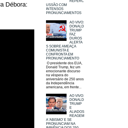
REPERC
ra Débora:
USSÃO COM
INTENSOS
PRONUNCIAMENTOS
AO VIVO:
DONALD
TRUMP
FAZ
DUROS
ALERTA
S SOBRE AMEAÇA
COMUNISTA E
CONFRONTA EM
PRONUNCIAMENTO
O presidente dos EUA,
Donald Trump, fez um
emocionante discurso
na véspera do
aniversário de 250 anos
da Independência
americana, em frente...
AO VIVO:
DONALD
TRUMP
E
ALIADOS
REAGEM
A 'ABISMO' E SE
PRONUNCIAM NA
IMINÊNCIA DOS 250