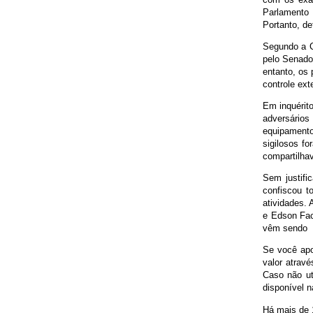
Parlamento 
Portanto, de
Segundo a Co
pelo Senado
entanto, os
controle ex
Em inquérit
adversários
equipamento
sigilosos f
compartilha
Sem justific
confiscou t
atividades.
e Edson Fac
vêm sendo r
Se você apo
valor atravé
Caso não ut
disponível n
Há mais de 1