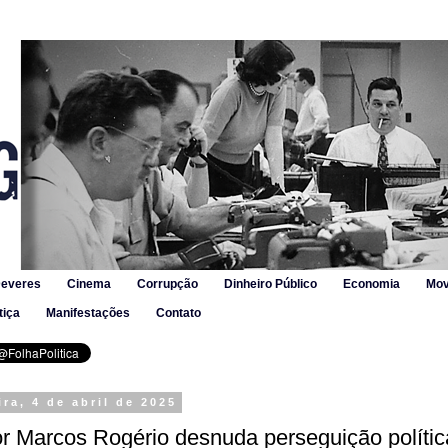
Deveres
Cinema
Corrupção
Dinheiro Público
Economia
Mov
tiça
Manifestações
Contato
ira, 4 de abril de 2025
 Marcos Rogério desnuda perseguição polític