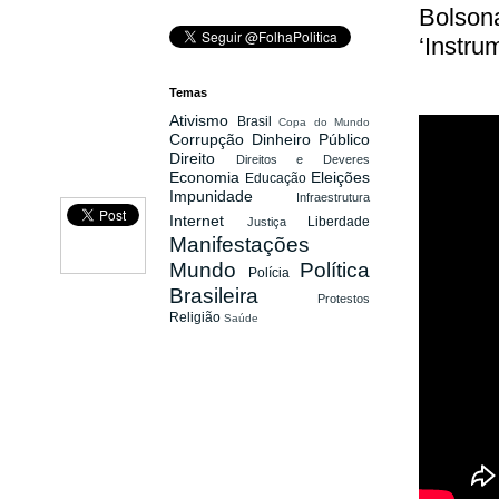
Bolsona
‘Instru
Temas
Ativismo
Brasil
Copa do Mundo
Corrupção
Dinheiro Público
Direito
Direitos e Deveres
Economia
Eleições
Educação
Impunidade
Infraestrutura
Internet
Liberdade
Justiça
Manifestações
Mundo
Política
Polícia
Brasileira
Protestos
Religião
Saúde