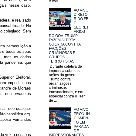
e esc...
gais nesse caso.
AO VIVO:
DIRETO
R DO FBI
ederal é realizado
E
ponsabilidade. No
SECRET
ao colegiado. Sem
ÁRIOS
DO GOV. TRUMP
FAZEM ALERTA:
GUERRA CONTRA
rta perseguição a
FACÇÕES
a e todos os seus
CRIMINOSAS E
es, mas os dados
GRUPOS
TERRORISTAS
 da pandemia, que
Durante coletiva de
imprensa sobre as
ações do governo
uperior Eleitoral,
Trump contra
para impedir suas
organizações
criminosas
exandre de Moraes
transnacionais, e em
ais conservadores
especial contra o Tren
de ...
nal, doe qualquer
AO VIVO:
folhapolitica.org.
PRONUN
CIAMEN
 Raposo Fernandes
TO EM
PARADA
DE
ando voz a pessoas
IMPRESSIONANTES