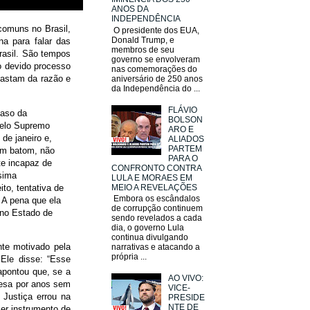
ANOS DA
INDEPENDÊNCIA
comuns no Brasil,
O presidente dos EUA,
Donald Trump, e
na para falar das
membros de seu
rasil. São tempos
governo se envolveram
 o devido processo
nas comemorações do
fastam da razão e
aniversário de 250 anos
da Independência do ...
FLÁVIO
caso da
BOLSON
 pelo Supremo
ARO E
de janeiro e,
ALIADOS
PARTEM
om batom, não
PARA O
e incapaz de
CONFRONTO CONTRA
sima
LULA E MORAES EM
to, tentativa de
MEIO A REVELAÇÕES
Embora os escândalos
 A pena que ela
de corrupção continuem
 no Estado de
sendo revelados a cada
dia, o governo Lula
continua divulgando
nte motivado pela
narrativas e atacando a
própria ...
Ele disse: “Esse
apontou que, se a
AO VIVO:
presa por anos sem
VICE-
 Justiça errou na
PRESIDE
NTE DE
ser instrumento de