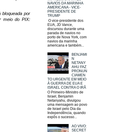
NAVIOS DA MARINHA
AMERICANA - VICE-
PRESIDENTE DE
á bloqueada por
TRUMP
r meio do PIX:
O vice-presidente dos
EUA, JD Vance,
discursou durante uma
parada de navios no
porto de Nova York, com
navios da marinha
americana e também...
BENJAMI
N
NETANY
AHU FAZ
PRONUN
CIAMEN
TO URGENTE EM MEIO
À GUERRA DE EUA E
ISRAEL CONTRA O IRÃ
O Primeiro-Ministro de
Israel, Benjamin
Netanyahu, divulgou
uma mensagem ao povo
de Israel pelo Dia da
Independência, quando
expôs o sucesso...
AO VIVO:
SECRET