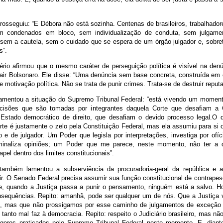
rosseguiu: “E Débora não está sozinha. Centenas de brasileiros, trabalhador
ram condenados em bloco, sem individualização de conduta, sem julgame
 sem a cautela, sem o cuidado que se espera de um órgão julgador e, sobr
s”.
rio afirmou que o mesmo caráter de perseguição política é visível na denú
Jair Bolsonaro. Ele disse: “Uma denúncia sem base concreta, construída em 
 motivação política. Não se trata de punir crimes. Trata-se de destruir reput
amentou a situação do Supremo Tribunal Federal: “está vivendo um momento
ecisões que são tomadas por integrantes daquela Corte que desafiam a C
Estado democrático de direito, que desafiam o devido processo legal.O 
e é justamente o zelo pela Constituição Federal, mas ela assumiu para si o
 e de julgador. Um Poder que legisla por interpretações, investiga por ofíc
riminaliza opiniões; um Poder que me parece, neste momento, não ter a
apel dentro dos limites constitucionais”.
ambém lamentou a subserviência da procuradoria-geral da república e af
ir. O Senado Federal precisa assumir sua função constitucional de contrape
e, quando a Justiça passa a punir o pensamento, ninguém está a salvo. H
nsequências. Repito: amanhã, pode ser qualquer um de nós. Que a Justiça v
, mas que não prossigamos por esse caminho de julgamentos de exceção 
e tanto mal faz à democracia. Repito: respeito o Judiciário brasileiro, mas n
eros praticados pelo Supremo Tribunal Federal neste momento. E, diant