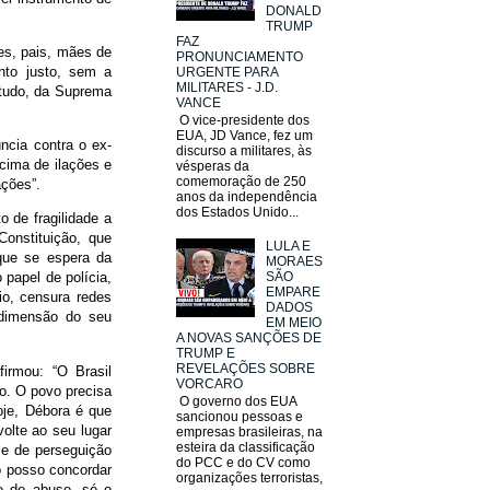
DONALD
TRUMP
FAZ
es, pais, mães de
PRONUNCIAMENTO
nto justo, sem a
URGENTE PARA
MILITARES - J.D.
etudo, da Suprema
VANCE
O vice-presidente dos
EUA, JD Vance, fez um
ncia contra o ex-
discurso a militares, às
cima de ilações e
vésperas da
comemoração de 250
ações”.
anos da independência
dos Estados Unido...
 de fragilidade a
onstituição, que
LULA E
que se espera da
MORAES
SÃO
 papel de polícia,
EMPARE
io, censura redes
DADOS
 dimensão do seu
EM MEIO
A NOVAS SANÇÕES DE
TRUMP E
REVELAÇÕES SOBRE
irmou: “O Brasil
VORCARO
so. O povo precisa
O governo dos EUA
oje, Débora é que
sancionou pessoas e
olte ao seu lugar
empresas brasileiras, na
esteira da classificação
e de perseguição
do PCC e do CV como
ão posso concordar
organizações terroristas,
e do abuso, só o