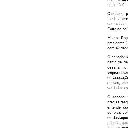
opressão”.
O senador p
família fo
serenidade,
Corte do paí
Marcos Rogé
presidente 
com evidente
O senador l
partir de d
desafiam o 
Suprema Cort
de acusação
sociais, c
verdadeiro p
O senador t
precisa reag
entender qu
sofre as co
de destaque
política, qu
com os exag