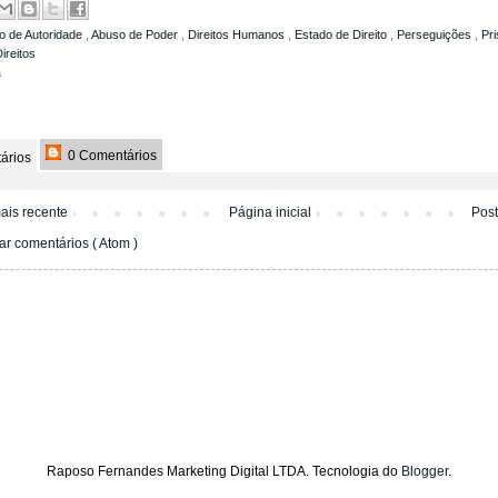
o de Autoridade
,
Abuso de Poder
,
Direitos Humanos
,
Estado de Direito
,
Perseguições
,
Pr
ireitos
a
0 Comentários
ários
ais recente
Página inicial
Pos
ar comentários ( Atom )
Raposo Fernandes Marketing Digital LTDA. Tecnologia do
Blogger
.