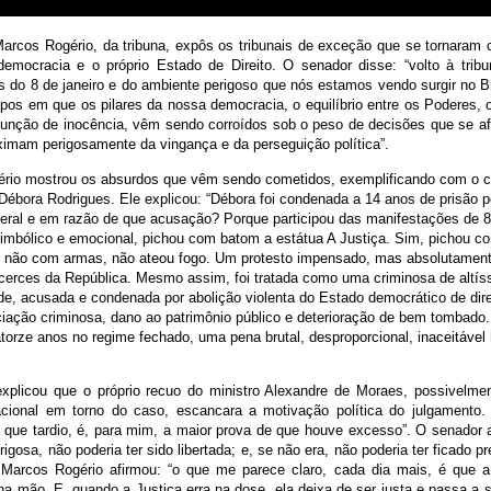
arcos Rogério, da tribuna, expôs os tribunais de exceção que se tornaram 
emocracia e o próprio Estado de Direito. O senador disse: “volto à tribu
 do 8 de janeiro e do ambiente perigoso que nós estamos vendo surgir no B
mpos em que os pilares da nossa democracia, o equilíbrio entre os Poderes,
esunção de inocência, vêm sendo corroídos sob o peso de decisões que se a
ximam perigosamente da vingança e da perseguição política”.
rio mostrou os absurdos que vêm sendo cometidos, exemplificando com o 
 Débora Rodrigues. Ele explicou: “Débora foi condenada a 14 anos de prisão
deral e em razão de que acusação? Porque participou das manifestações de 8 
imbólico e emocional, pichou com batom a estátua A Justiça. Sim, pichou c
 não com armas, não ateou fogo. Um protesto impensado, mas absolutament
licerces da República. Mesmo assim, foi tratada como uma criminosa de altís
de, acusada e condenada por abolição violenta do Estado democrático de direi
ciação criminosa, dano ao patrimônio público e deterioração de bem tombado.
torze anos no regime fechado, uma pena brutal, desproporcional, inaceitável
xplicou que o próprio recuo do ministro Alexandre de Moraes, possivelme
ional em torno do caso, escancara a motivação política do julgamento. 
a que tardio, é, para mim, a maior prova de que houve excesso”. O senador 
igosa, não poderia ter sido libertada; e, se não era, não poderia ter ficado 
 Marcos Rogério afirmou: “o que me parece claro, cada dia mais, é que a
na mão. E, quando a Justiça erra na dose, ela deixa de ser justa e passa a 