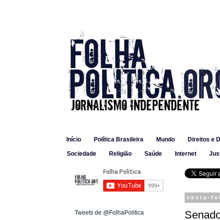
Início
Política Brasileira
Mundo
Direitos e 
Sociedade
Religião
Saúde
Internet
Jus
sexta-fe
Senador
Tweets de @FolhaPolitica