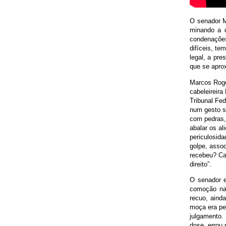
O senador M
minando a d
condenações
difíceis, te
legal, a pr
que se apro
Marcos Rogé
cabeleireira
Tribunal Fe
num gesto s
com pedras,
abalar os a
periculosida
golpe, asso
recebeu? Ca
direito”.
O senador e
comoção nac
recuo, aind
moça era per
julgamento.
dose, errou 