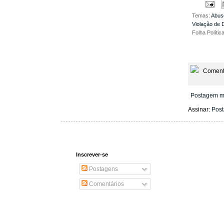
Temas:
Abus
Violação de D
Folha Polític
Coment
Postagem m
Assinar:
Post
Inscrever-se
Postagens
Comentários