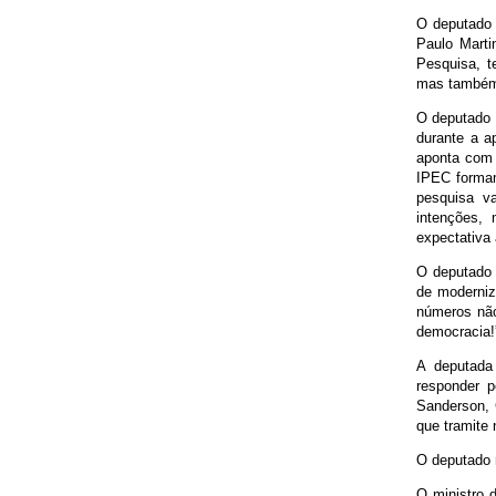
O deputado 
Paulo Marti
Pesquisa, t
mas também 
O deputado 
durante a a
aponta com 
IPEC formam
pesquisa v
intenções,
expectativa
O deputado 
de moderniz
números não
democracia!
A deputada 
responder 
Sanderson, 
que tramite
O deputado r
O ministro 