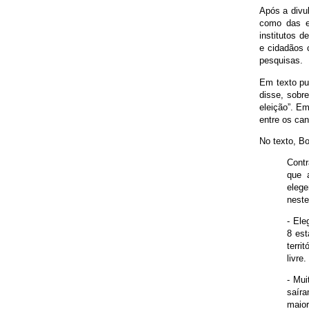
Após a divul
como das el
institutos d
e cidadãos 
pesquisas.
Em texto pu
disse, sobre
eleição”. E
entre os ca
No texto, B
Contr
que 
elege
neste
- Ele
8 est
terri
livre.
- Mui
saíra
maior