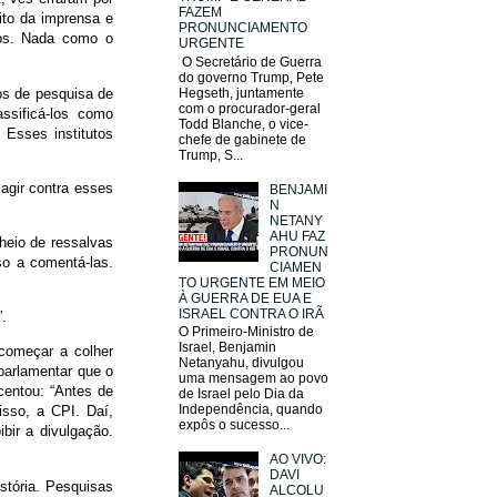
FAZEM
to da imprensa e
PRONUNCIAMENTO
ros. Nada como o
URGENTE
O Secretário de Guerra
do governo Trump, Pete
tos de pesquisa de
Hegseth, juntamente
com o procurador-geral
ssificá-los como
Todd Blanche, o vice-
 Esses institutos
chefe de gabinete de
Trump, S...
agir contra esses
BENJAMI
N
NETANY
AHU FAZ
heio de ressalvas
PRONUN
so a comentá-las.
CIAMEN
TO URGENTE EM MEIO
À GUERRA DE EUA E
ISRAEL CONTRA O IRÃ
”.
O Primeiro-Ministro de
Israel, Benjamin
 começar a colher
Netanyahu, divulgou
parlamentar que o
uma mensagem ao povo
centou: “Antes de
de Israel pelo Dia da
Independência, quando
isso, a CPI. Daí,
expôs o sucesso...
bir a divulgação.
AO VIVO:
DAVI
stória. Pesquisas
ALCOLU