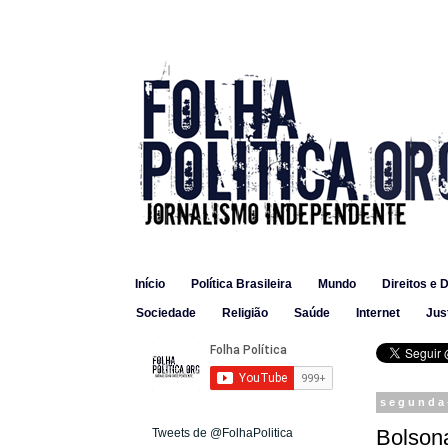
Início
Política Brasileira
Mundo
Direitos e 
Sociedade
Religião
Saúde
Internet
Jus
segunda-
Bolson
Tweets de @FolhaPolitica