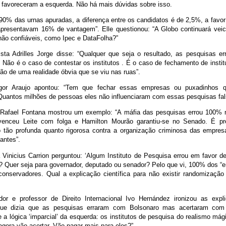
s favoreceram a esquerda. Não há mais dúvidas sobre isso.
0% das urnas apuradas, a diferença entre os candidatos é de 2,5%, a favor d
presentavam 16% de vantagem”. Elle questionou: “A Globo continuará vei
não confiáveis, como Ipec e DataFolha?”
sta Adrilles Jorge disse: “Qualquer que seja o resultado, as pesquisas e
 Não é o caso de contestar os institutos . É o caso de fechamento de institu
ão de uma realidade óbvia que se viu nas ruas”.
Igor Araujo apontou: “Tem que fechar essas empresas ou puxadinhos 
Quantos milhões de pessoas eles não influenciaram com essas pesquisas fa
a Rafael Fontana mostrou um exemplo: “A máfia das pesquisas errou 100%
venceu Leite com folga e Hamilton Mourão garantiu-se no Senado. É pre
o tão profunda quanto rigorosa contra a organização criminosa das empre
antes”.
a Vinicius Carrion perguntou: ‘Algum Instituto de Pesquisa errou em favor d
? Quer seja para governador, deputado ou senador? Pelo que vi, 100% dos “e
conservadores. Qual a explicação científica para não existir randomização
or e professor de Direito Internacional Ivo Hernández ironizou as expl
que dizia que as pesquisas erraram com Bolsonaro mas acertaram com 
e a lógica ‘imparcial’ da esquerda: os institutos de pesquisa do realismo m
gora vão acertar. Vão pagar mais para eles?”