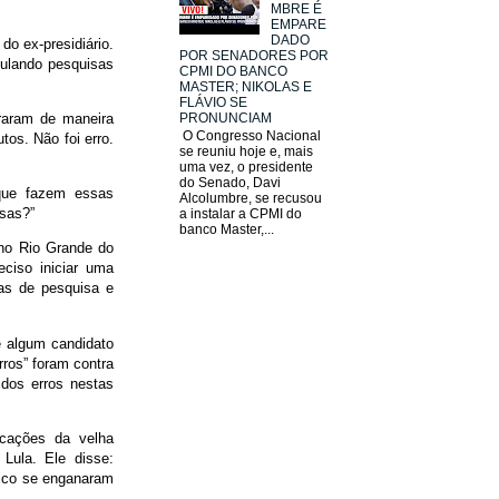
MBRE É
EMPARE
DADO
o ex-presidiário.
POR SENADORES POR
culando pesquisas
CPMI DO BANCO
MASTER; NIKOLAS E
FLÁVIO SE
PRONUNCIAM
rraram de maneira
O Congresso Nacional
tos. Não foi erro.
se reuniu hoje e, mais
uma vez, o presidente
do Senado, Davi
que fazem essas
Alcolumbre, se recusou
lsas?”
a instalar a CPMI do
banco Master,...
 no Rio Grande do
ciso iniciar uma
sas de pesquisa e
e algum candidato
rros” foram contra
 dos erros nestas
icações da velha
Lula. Ele disse:
ágico se enganaram