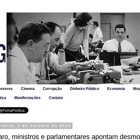
Deveres
Cinema
Corrupção
Dinheiro Público
Economia
Mov
tiça
Manifestações
Contato
feira, 3 de outubro de 2022
aro, ministros e parlamentares apontam desmo