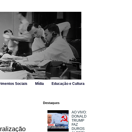
imentos Sociais
Mídia
Educação e Cultura
Destaques
AO VIVO:
DONALD
TRUMP
FAZ
ralização
DUROS