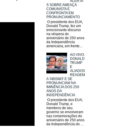
ALERTA
S SOBRE AMEAÇA
COMUNISTA E
CONFRONTA EM
PRONUNCIAMENTO
O presidente dos EUA,
Donald Trump, fez um
emocionante discurso
na véspera do
aniversário de 250 anos
da Independência
americana, em frente...
AO VIVO:
DONALD
TRUMP
E
ALIADOS
REAGEM
A 'ABISMO' E SE
PRONUNCIAM NA
IMINÊNCIA DOS 250
ANOS DA
INDEPENDÊNCIA
O presidente dos EUA,
Donald Trump, e
membros de seu
governo se envolveram
nas comemorações do
aniversário de 250 anos
da Independência do ...