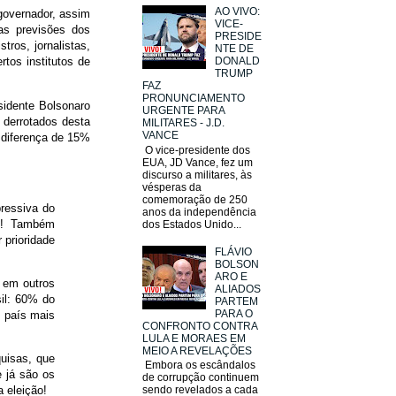
AO VIVO:
 governador, assim
VICE-
 as previsões dos
PRESIDE
tros, jornalistas,
NTE DE
tos institutos de
DONALD
TRUMP
FAZ
PRONUNCIAMENTO
sidente Bolsonaro
URGENTE PARA
s derrotados desta
MILITARES - J.D.
VANCE
 diferença de 15%
O vice-presidente dos
EUA, JD Vance, fez um
discurso a militares, às
vésperas da
comemoração de 250
ressiva do
anos da independência
s! Também
dos Estados Unido...
prioridade
FLÁVIO
BOLSON
ARO E
 em outros
ALIADOS
sil: 60% do
PARTEM
PARA O
m país mais
CONFRONTO CONTRA
LULA E MORAES EM
MEIO A REVELAÇÕES
quisas, que
Embora os escândalos
 já são os
de corrupção continuem
sendo revelados a cada
 eleição!