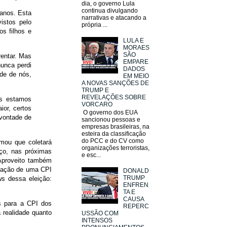
dia, o governo Lula
continua divulgando
 anos. Esta
narrativas e atacando a
istos pelo
própria ...
os filhos e
LULA E
MORAES
SÃO
entar. Mas
EMPARE
unca perdi
DADOS
nde de nós,
EM MEIO
A NOVAS SANÇÕES DE
TRUMP E
REVELAÇÕES SOBRE
ós estamos
VORCARO
or, certos
O governo dos EUA
 vontade de
sancionou pessoas e
empresas brasileiras, na
esteira da classificação
do PCC e do CV como
rmou que coletará
organizações terroristas,
eço, nas próximas
e esc...
Aproveito também
riação de uma CPI
DONALD
TRUMP
ws dessa eleição:
ENFREN
TA E
CAUSA
as para a CPI dos
REPERC
a realidade quanto
USSÃO COM
INTENSOS