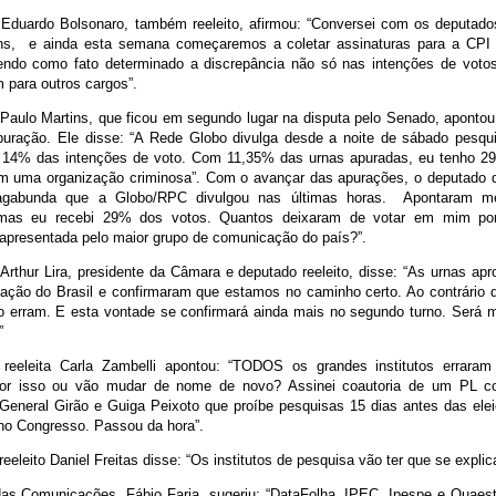
Eduardo Bolsonaro, também reeleito, afirmou: “Conversei com os deputad
ns, e ainda esta semana começaremos a coletar assinaturas para a CPI d
endo como fato determinado a discrepância não só nas intenções de votos
para outros cargos”.
Paulo Martins, que ficou em segundo lugar na disputa pelo Senado, apontou
puração. Ele disse: “A Rede Globo divulga desde a noite de sábado pesq
14% das intenções de voto. Com 11,35% das urnas apuradas, eu tenho 29
 uma organização criminosa”. Com o avançar das apurações, o deputado q
agabunda que a Globo/RPC divulgou nas últimas horas. Apontaram
 mas eu recebi 29% dos votos. Quantos deixaram de votar em mim por
 apresentada pelo maior grupo de comunicação do país?”.
Arthur Lira, presidente da Câmara e deputado reeleito, disse: “As urnas ap
ação do Brasil e confirmaram que estamos no caminho certo. Ao contrário 
 erram. E esta vontade se confirmará ainda mais no segundo turno. Será 
”
reeleita Carla Zambelli apontou: “TODOS os grandes institutos erraram
por isso ou vão mudar de nome de novo? Assinei coautoria de um PL 
General Girão e Guiga Peixoto que proíbe pesquisas 15 dias antes das el
 no Congresso. Passou da hora”.
eeleito Daniel Freitas disse: “Os institutos de pesquisa vão ter que se expli
das Comunicações, Fábio Faria, sugeriu: “DataFolha, IPEC, Ipespe e Quaest