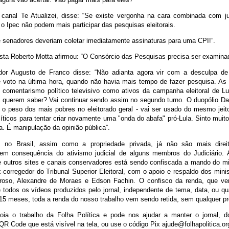
 canal Te Atualizei, disse: “Se existe vergonha na cara combinada com j
o Ipec não podem mais participar das pesquisas eleitorais.
 senadores deveriam coletar imediatamente assinaturas para uma CPI!”.
sta Roberto Motta afirmou: “O Consórcio das Pesquisas precisa ser examin
or Augusto de Franco disse: “Não adianta agora vir com a desculpa de 
voto na última hora, quando não havia mais tempo de fazer pesquisa. As
 comentarismo político televisivo como ativos da campanha eleitoral de Lu
 E querem saber? Vai continuar sendo assim no segundo turno. O duopólio Dat
 o peso dos mais pobres no eleitorado geral - vai ser usado do mesmo jeito 
líticos para tentar criar novamente uma "onda do abafa" pró-Lula. Sinto muito 
a. É manipulação da opinião pública”.
e, no Brasil, assim como a propriedade privada, já não são mais direi
 em consequência do ativismo judicial de alguns membros do Judiciário.
de outros sites e canais conservadores está sendo confiscada a mando do min
-corregedor do Tribunal Superior Eleitoral, com o apoio e respaldo dos mini
rroso, Alexandre de Moraes e Edson Fachin. O confisco da renda, que v
 todos os vídeos produzidos pelo jornal, independente de tema, data, ou qua
15 meses, toda a renda do nosso trabalho vem sendo retida, sem qualquer pre
ia o trabalho da Folha Política e pode nos ajudar a manter o jornal, d
 QR Code que está visível na tela, ou use o código Pix ajude@folhapolitica.or