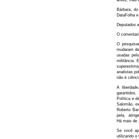
Bárbara, do
DataFolha e 
Deputados e
O comentari
O pesquisad
mudaram de 
usadas pelo
militância.
superestima
analistas po
não é ciênci
A liberdad
garantidos,
Política e 
Salomão, ex
Roberto Ba
pela, atinge
Há mais de 
Se você apo
utilizando o