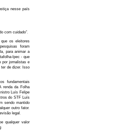
ustiça nesse país
ado com cuidado”.
que os eleitores
 pesquisas foram
la, para animar a
afolha-Ipec - que
por jornalistas e
ter de dizer. Isso
tos fundamentais
 A renda da Folha
istro Luís Felipe
stros do STF Luís
em sendo mantido
lquer outro fator.
visão legal.
oe qualquer valor
g