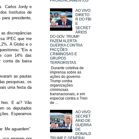
PRONUNCIAMENTOS
os Carlos Jordy e
AO VIVO:
os Institutos de
DIRETO
 para presidente,
R DO FBI
E
SECRET
ÁRIOS
 as discrepâncias
DO GOV. TRUMP
uisa IPEC que me
FAZEM ALERTA:
,2%. A Globo e o
GUERRA CONTRA
uestionou: “Eis a
FACÇÕES
CRIMINOSAS E
 me com 14% das
GRUPOS
 conta da baixa
TERRORISTAS
Durante coletiva de
imprensa sobre as
rovaram as pautas
ações do governo
Trump contra
das pesquisas, os
organizações
mais uma festa da
criminosas
transnacionais, e em
especial contra o Tren
 feio. E aí? Vão
de ...
com os deputados
AO VIVO:
eições. Esperamos
SECRET
ÁRIO DE
GUERRA
car. Me aguardem”
DE
DONALD
TRUMP E GENERAL
, vcs erraram por