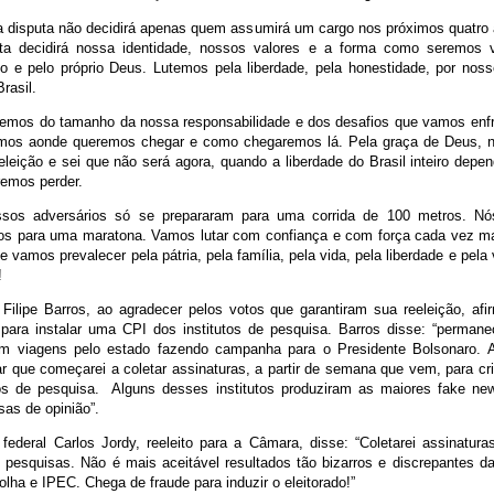
a disputa não decidirá apenas quem assumirá um cargo nos próximos quatro
uta decidirá nossa identidade, nossos valores e a forma como seremos v
 e pelo próprio Deus. Lutemos pela liberdade, pela honestidade, por noss
Brasil.
emos do tamanho da nossa responsabilidade e dos desafios que vamos enfr
mos aonde queremos chegar e como chegaremos lá. Pela graça de Deus, n
leição e sei que não será agora, quando a liberdade do Brasil inteiro depe
remos perder.
ssos adversários só se prepararam para uma corrida de 100 metros. N
os para uma maratona. Vamos lutar com confiança e com força cada vez mai
e vamos prevalecer pela pátria, pela família, pela vida, pela liberdade e pela
!
Filipe Barros, ao agradecer pelos votos que garantiram sua reeleição, afi
 para instalar uma CPI dos institutos de pesquisa. Barros disse: “perman
m viagens pelo estado fazendo campanha para o Presidente Bolsonaro. 
ar que começarei a coletar assinaturas, a partir de semana que vem, para c
tos de pesquisa. Alguns desses institutos produziram as maiores fake ne
as de opinião”.
federal Carlos Jordy, reeleito para a Câmara, disse: “Coletarei assinatur
e pesquisas. Não é mais aceitável resultados tão bizarros e discrepantes d
lha e IPEC. Chega de fraude para induzir o eleitorado!”