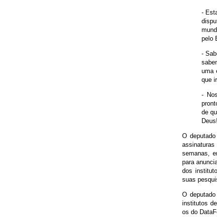
- Est
disp
mundo
pelo 
- Sab
sabe
uma e
que i
- No
pront
de qu
Deus
O deputado 
assinaturas
semanas, e
para anunci
dos institu
suas pesquis
O deputado 
institutos d
os do DataFo