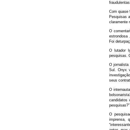
fraudulenta
Com quase 9
Pesquisas a
claramente 
O comentari
estrondosa .
Foi deturpaç
O lutador 
pesquisas. 
O jornalist
Sul. Onyx 
investigaçã
seus contrat
O internaut
bolsonarista
candidatos 
pesquisas?”
O pesquisad
imprensa, 
“interessant
antes, mas a