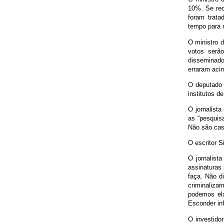
10%. Se rec
foram trat
tempo para 
O ministro d
votos serã
disseminado
erraram aci
O deputado 
institutos de
O jornalist
as “pesquis
Não são caso
O escritor S
O jornalist
assinaturas
faça. Não d
criminaliza
podemos ela
Esconder in
O investido