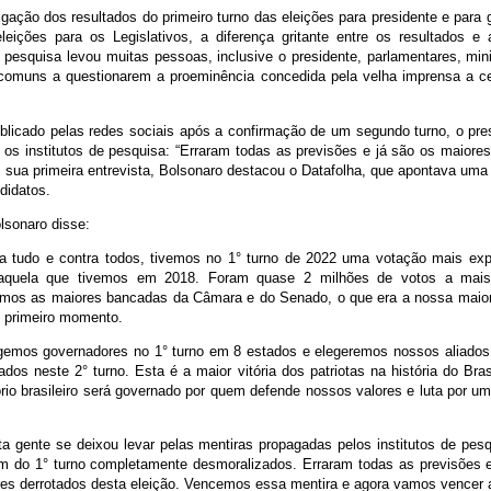
gação dos resultados do primeiro turno das eleições para presidente e para
eições para os Legislativos, a diferença gritante entre os resultados e
e pesquisa levou muitas pessoas, inclusive o presidente, parlamentares, minis
comuns a questionarem a proeminência concedida pela velha imprensa a cer
blicado pelas redes sociais após a confirmação de um segundo turno, o pre
 os institutos de pesquisa: “Erraram todas as previsões e já são os maiore
m sua primeira entrevista, Bolsonaro destacou o Datafolha, que apontava uma
ndidatos.
olsonaro disse:
a tudo e contra todos, tivemos no 1° turno de 2022 uma votação mais exp
aquela que tivemos em 2018. Foram quase 2 milhões de votos a mai
mos as maiores bancadas da Câmara e do Senado, o que era a nossa maior 
 primeiro momento.
gemos governadores no 1° turno em 8 estados e elegeremos nossos aliados
ados neste 2° turno. Esta é a maior vitória dos patriotas na história do Bra
tório brasileiro será governado por quem defende nossos valores e luta por u
ta gente se deixou levar pelas mentiras propagadas pelos institutos de pes
m do 1° turno completamente desmoralizados. Erraram todas as previsões e
es derrotados desta eleição. Vencemos essa mentira e agora vamos vencer a