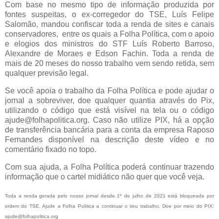
Com base no mesmo tipo de informação produzida por
fontes suspeitas, o ex-corregedor do TSE, Luís Felipe
Salomão, mandou confiscar toda a renda de sites e canais
conservadores, entre os quais a Folha Política, com o apoio
e elogios dos ministros do STF Luís Roberto Barroso,
Alexandre de Moraes e Edson Fachin. Toda a renda de
mais de 20 meses do nosso trabalho vem sendo retida, sem
qualquer previsão legal.
Se você apoia o trabalho da Folha Política e pode ajudar o
jornal a sobreviver, doe qualquer quantia através do Pix,
utilizando o código que está visível na tela ou o código
ajude@folhapolitica.org. Caso não utilize PIX, há a opção
de transferência bancária para a conta da empresa Raposo
Fernandes disponível na descrição deste vídeo e no
comentário fixado no topo.
Com sua ajuda, a Folha Política poderá continuar trazendo
informação que o cartel midiático não quer que você veja.
Toda a renda gerada pelo nosso jornal desde 1º de julho de 2021 está bloqueada por 
ordem do TSE. Ajude a Folha Política a continuar o seu trabalho. Doe por meio do PIX: 
ajude@folhapolitica.org  