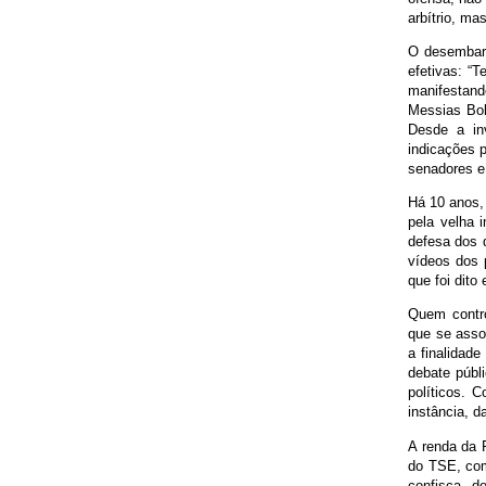
arbítrio, ma
O desembarg
efetivas: “
manifestand
Messias Bol
Desde a in
indicações 
senadores e
Há 10 anos, 
pela velha 
defesa dos d
vídeos dos 
que foi dito
Quem contro
que se asso
a finalidade
debate públ
políticos. C
instância, 
A renda da 
do TSE, com
confisca, d