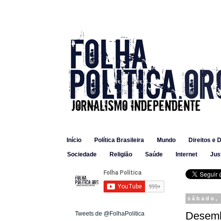
Início
Política Brasileira
Mundo
Direitos e 
Sociedade
Religião
Saúde
Internet
Jus
sábado, 
Desemb
Tweets de @FolhaPolitica