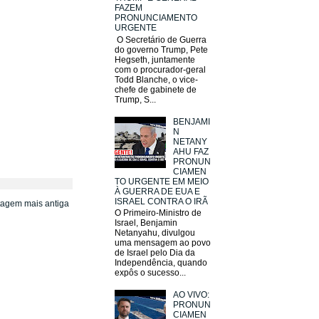
FAZEM
PRONUNCIAMENTO
URGENTE
O Secretário de Guerra
do governo Trump, Pete
Hegseth, juntamente
com o procurador-geral
Todd Blanche, o vice-
chefe de gabinete de
Trump, S...
BENJAMI
N
NETANY
AHU FAZ
PRONUN
CIAMEN
TO URGENTE EM MEIO
À GUERRA DE EUA E
ISRAEL CONTRA O IRÃ
tagem mais antiga
O Primeiro-Ministro de
Israel, Benjamin
Netanyahu, divulgou
uma mensagem ao povo
de Israel pelo Dia da
Independência, quando
expôs o sucesso...
AO VIVO:
PRONUN
CIAMEN