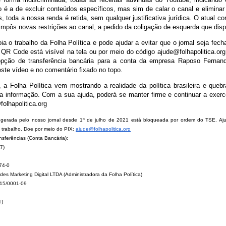
 é a de excluir conteúdos específicos, mas sim de calar o canal e eliminar
 toda a nossa renda é retida, sem qualquer justificativa jurídica. O atual co
mpôs novas restrições ao canal, a pedido da coligação de esquerda que disp
a o trabalho da Folha Política e pode ajudar a evitar que o jornal seja fec
QR Code está visível na tela ou por meio do código ajude@folhapolitica.org
pção de transferência bancária para a conta da empresa Raposo Fernand
ste vídeo e no comentário fixado no topo.
 a Folha Política vem mostrando a realidade da política brasileira e quebr
a informação. Com a sua ajuda, poderá se manter firme e continuar a exerce
olhapolitica.org
 gerada pelo nosso jornal desde 1º de julho de 2021 está bloqueada por ordem do TSE. Aju
u trabalho. Doe por meio do PIX:
ajude@folhapolitica.org
nsferências (Conta Bancária):
7)
74-0
s Marketing Digital LTDA (Administradora da Folha Política)
15/0001-09
1)