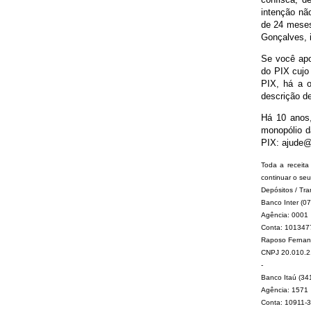
intenção não
de 24 meses,
Gonçalves, i
Se você apoi
do PIX cujo 
PIX, há a o
descrição de
Há 10 anos,
monopólio d
PIX: ajude@f
Toda a receita
continuar o se
Depósitos / Tra
Banco Inter (07
Agência: 0001
Conta: 101347
Raposo Fernande
CNPJ 20.010.2
-
Banco Itaú (34
Agência: 1571
Conta: 10911-3