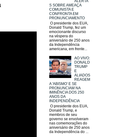
ALERTA
a
S SOBRE AMEAÇA
COMUNISTA E
CONFRONTA EM
PRONUNCIAMENTO
O presidente dos EUA,
Donald Trump, fez um
emocionante discurso
na véspera do
aniversário de 250 anos
da Independência
americana, em frente...
AO VIVO:
DONALD
TRUMP
E
ALIADOS
REAGEM
A 'ABISMO' E SE
PRONUNCIAM NA
IMINÊNCIA DOS 250
ANOS DA
INDEPENDÊNCIA
O presidente dos EUA,
Donald Trump, e
membros de seu
governo se envolveram
nas comemorações do
aniversário de 250 anos
da Independência do ...