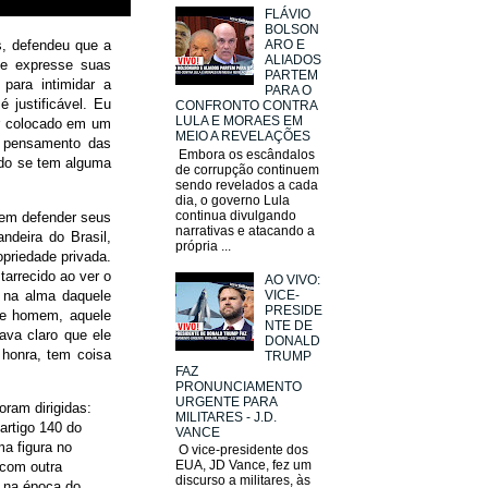
FLÁVIO
BOLSON
s, defendeu que a
ARO E
ALIADOS
 e expresse suas
PARTEM
para intimidar a
PARA O
 justificável. Eu
CONFRONTO CONTRA
LULA E MORAES EM
er colocado em um
MEIO A REVELAÇÕES
o pensamento das
Embora os escândalos
ndo se tem alguma
de corrupção continuem
sendo revelados a cada
dia, o governo Lula
continua divulgando
 em defender seus
narrativas e atacando a
ndeira do Brasil,
própria ...
opriedade privada.
arrecido ao ver o
AO VIVO:
 na alma daquele
VICE-
PRESIDE
ele homem, aquele
NTE DE
ava claro que ele
DONALD
 honra, tem coisa
TRUMP
FAZ
PRONUNCIAMENTO
URGENTE PARA
oram dirigidas:
MILITARES - J.D.
artigo 140 do
VANCE
ma figura no
O vice-presidente dos
EUA, JD Vance, fez um
 com outra
discurso a militares, às
o na época do