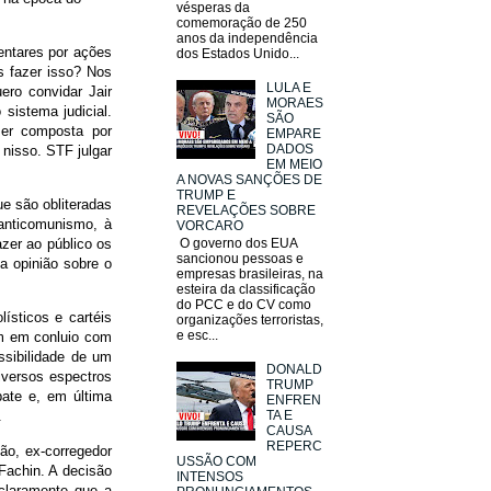
vésperas da
comemoração de 250
anos da independência
entares por ações
dos Estados Unido...
s fazer isso? Nos
LULA E
ero convidar Jair
MORAES
sistema judicial.
SÃO
ser composta por
EMPARE
DADOS
nisso. STF julgar
EM MEIO
A NOVAS SANÇÕES DE
TRUMP E
ue são obliteradas
REVELAÇÕES SOBRE
anticomunismo, à
VORCARO
azer ao público os
O governo dos EUA
sancionou pessoas e
a opinião sobre o
empresas brasileiras, na
esteira da classificação
do PCC e do CV como
ísticos e cartéis
organizações terroristas,
e esc...
am em conluio com
ossibilidade de um
DONALD
iversos espectros
TRUMP
ebate e, em última
ENFREN
TA E
.
CAUSA
REPERC
ão, ex-corregedor
USSÃO COM
Fachin. A decisão
INTENSOS
 claramente que a