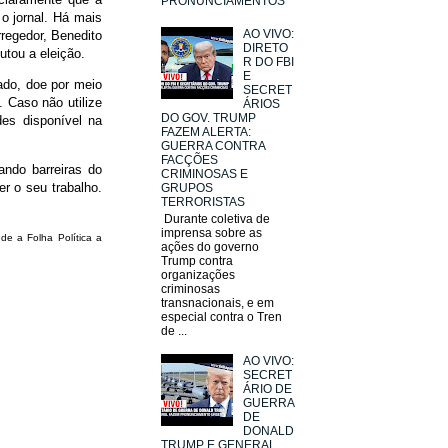
PRONUNCIAMENTOS
 o jornal. Há mais
AO VIVO:
rregedor, Benedito
DIRETO
utou a eleição.
R DO FBI
E
hado, doe por meio
SECRET
. Caso não utilize
ÁRIOS
DO GOV. TRUMP
es disponível na
FAZEM ALERTA:
GUERRA CONTRA
FACÇÕES
ando barreiras do
CRIMINOSAS E
r o seu trabalho.
GRUPOS
TERRORISTAS
Durante coletiva de
imprensa sobre as
de a Folha Política a
ações do governo
Trump contra
organizações
criminosas
transnacionais, e em
especial contra o Tren
de ...
AO VIVO:
SECRET
ÁRIO DE
GUERRA
DE
DONALD
TRUMP E GENERAL