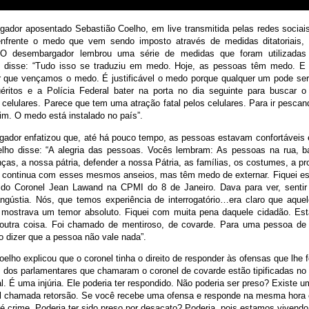
ador aposentado Sebastião Coelho, em live transmitida pelas redes sociai
enfrente o medo que vem sendo imposto através de medidas ditatoriais,
O desembargador lembrou uma série de medidas que foram utilizadas 
 disse: “Tudo isso se traduziu em medo. Hoje, as pessoas têm medo. E é
r que vençamos o medo. É justificável o medo porque qualquer um pode s
éritos e a Polícia Federal bater na porta no dia seguinte para buscar 
 celulares. Parece que tem uma atração fatal pelos celulares. Para ir pesca
fim. O medo está instalado no país”.
ador enfatizou que, até há pouco tempo, as pessoas estavam confortáveis
elho disse: “A alegria das pessoas. Vocês lembram: As pessoas na rua, ba
nças, a nossa pátria, defender a nossa Pátria, as famílias, os costumes, a pr
continua com esses mesmos anseios, mas têm medo de externar. Fiquei est
do Coronel Jean Lawand na CPMI do 8 de Janeiro. Dava para ver, sentir
gústia. Nós, que temos experiência de interrogatório…era claro que aqu
e mostrava um temor absoluto. Fiquei com muita pena daquele cidadão. Est
r outra coisa. Foi chamado de mentiroso, de covarde. Para uma pessoa de
o dizer que a pessoa não vale nada”.
elho explicou que o coronel tinha o direito de responder às ofensas que lhe f
s dos parlamentares que chamaram o coronel de covarde estão tipificadas no 
. É uma injúria. Ele poderia ter respondido. Não poderia ser preso? Existe u
al chamada retorsão. Se você recebe uma ofensa e responde na mesma hora
é crime. Poderia ter sido preso por desacato? Poderia, pois estamos vivend