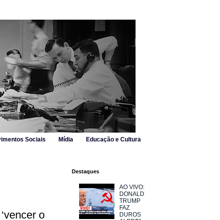
imentos Sociais
Mídia
Educação e Cultura
Destaques
AO VIVO:
DONALD
TRUMP
FAZ
‘vencer o
DUROS