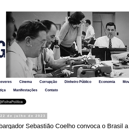
Deveres
Cinema
Corrupção
Dinheiro Público
Economia
Mov
tiça
Manifestações
Contato
22 de julho de 2023
argador Sebastião Coelho convoca o Brasil a 