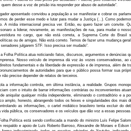
s quem desse a voz de prisão iria responder por abuso de autoridade”.
ador aposentado convidou a população a se manifestar e cobrar os parlam
Temos de perder esse medo e lutar para mudar a Justiça (...). Como podemo
o. A mídia internacional precisa ver. Então, eu quero fazer um convite. Qu
sonaro a liderar, novamente, as manifestações de rua, para mudar o nosso 
vestidura no cargo, que não está correta, a Suprema Corte do Brasil 
políticas ou de amigos. Não está correto. Temos de fazer uma mudança geral 
 senadores julgarem STF. Isso precisa ser mudado”.
a Folha Política atua noticiando fatos, discursos, argumentos e denúncias q
imprensa. Nosso veículo de imprensa dá voz às vozes conservadoras, ao 
ireitos fundamentais e da liberdade de expressão e de imprensa, além de tr
pronunciamentos de autoridades para que o público possa formar sua própri
 e não precise depender de relatos de terceiros.
la a informação controla, em última instância, a realidade. Grupos monopol
ciam com o intuito de barrar informações contrárias ou inconvenientes atu
 de aniquilar qualquer mídia independente, eliminando o contraditório e a p
ico amplo, honesto, abrangendo todos os feixes e singularidades dos mais d
ontrolando as informações, o cartel midiático brasileiro tenta excluir do d
da vida pública, os conservadores e os veículos que dão voz a essas pessoas
Folha Política está sendo confiscada a mando do ministro Luís Felipe Salom
 respaldo e apoio de Luís Roberto Barroso, Alexandre de Moraes e Edson 
e forma indiscriminada, todas as receitas advindas do Youtube, indicando