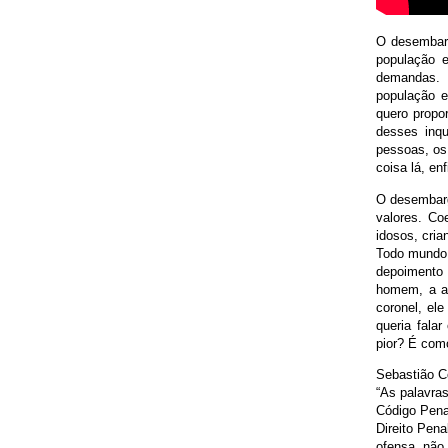
O desembarg
população 
demandas. 
população e
quero propo
desses inqu
pessoas, os
coisa lá, en
O desembarg
valores. Co
idosos, cria
Todo mundo 
depoimento 
homem, a an
coronel, el
queria fala
pior? É com
Sebastião Co
“As palavra
Código Penal
Direito Pen
ofensa, não 