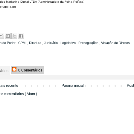
s Marketing Digital LTDA (Administradora da Folha Política)
15/0001-09
o de Poder
,
CPMI
,
Ditadura
,
Judiciário
,
Legislativo
,
Perseguições
,
Violação de Direitos
a
0 Comentários
ários
ais recente
Página inicial
Pos
ar comentários ( Atom )