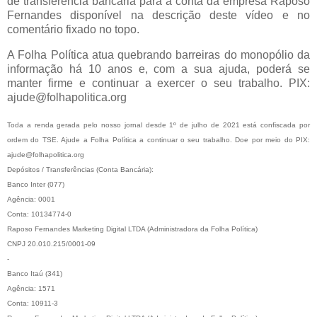
de transferência bancária para a conta da empresa Raposo
Fernandes disponível na descrição deste vídeo e no
comentário fixado no topo.
A Folha Política atua quebrando barreiras do monopólio da
informação há 10 anos e, com a sua ajuda, poderá se
manter firme e continuar a exercer o seu trabalho. PIX:
ajude@folhapolitica.org
Toda a renda gerada pelo nosso jornal desde 1º de julho de 2021 está confiscada por
ordem do TSE. Ajude a Folha Política a continuar o seu trabalho. Doe por meio do PIX:
ajude@folhapolitica.org
Depósitos / Transferências (Conta Bancária):
Banco Inter (077)
Agência: 0001
Conta: 10134774-0
Raposo Fernandes Marketing Digital LTDA (Administradora da Folha Política)
CNPJ 20.010.215/0001-09
-
Banco Itaú (341)
Agência: 1571
Conta: 10911-3