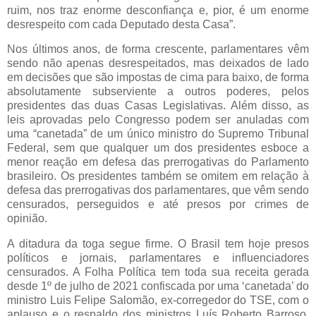
ruim, nos traz enorme desconfiança e, pior, é um enorme
desrespeito com cada Deputado desta Casa”.
Nos últimos anos, de forma crescente, parlamentares vêm
sendo não apenas desrespeitados, mas deixados de lado
em decisões que são impostas de cima para baixo, de forma
absolutamente subserviente a outros poderes, pelos
presidentes das duas Casas Legislativas. Além disso, as
leis aprovadas pelo Congresso podem ser anuladas com
uma “canetada” de um único ministro do Supremo Tribunal
Federal, sem que qualquer um dos presidentes esboce a
menor reação em defesa das prerrogativas do Parlamento
brasileiro. Os presidentes também se omitem em relação à
defesa das prerrogativas dos parlamentares, que vêm sendo
censurados, perseguidos e até presos por crimes de
opinião.
A ditadura da toga segue firme. O Brasil tem hoje presos
políticos e jornais, parlamentares e influenciadores
censurados. A Folha Política tem toda sua receita gerada
desde 1º de julho de 2021 confiscada por uma ‘canetada’ do
ministro Luis Felipe Salomão, ex-corregedor do TSE, com o
aplauso e o respaldo dos ministros Luís Roberto Barroso,