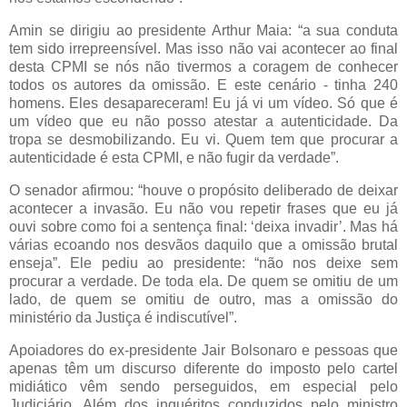
Amin se dirigiu ao presidente Arthur Maia: “a sua conduta
tem sido irrepreensível. Mas isso não vai acontecer ao final
desta CPMI se nós não tivermos a coragem de conhecer
todos os autores da omissão. E este cenário - tinha 240
homens. Eles desapareceram! Eu já vi um vídeo. Só que é
um vídeo que eu não posso atestar a autenticidade. Da
tropa se desmobilizando. Eu vi. Quem tem que procurar a
autenticidade é esta CPMI, e não fugir da verdade”.
O senador afirmou: “houve o propósito deliberado de deixar
acontecer a invasão. Eu não vou repetir frases que eu já
ouvi sobre como foi a sentença final: ‘deixa invadir’. Mas há
várias ecoando nos desvãos daquilo que a omissão brutal
enseja”. Ele pediu ao presidente: “não nos deixe sem
procurar a verdade. De toda ela. De quem se omitiu de um
lado, de quem se omitiu de outro, mas a omissão do
ministério da Justiça é indiscutível”.
Apoiadores do ex-presidente Jair Bolsonaro e pessoas que
apenas têm um discurso diferente do imposto pelo cartel
midiático vêm sendo perseguidos, em especial pelo
Judiciário. Além dos inquéritos conduzidos pelo ministro