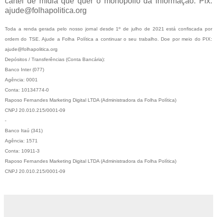
cartel de mídia que quer o monopólio da informação. Pix:
ajude@folhapolitica.org
Toda a renda gerada pelo nosso jornal desde 1º de julho de 2021 está confiscada por
ordem do TSE. Ajude a Folha Política a continuar o seu trabalho. Doe por meio do PIX:
ajude@folhapolitica.org
Depósitos / Transferências (Conta Bancária):
Banco Inter (077)
Agência: 0001
Conta: 10134774-0
Raposo Fernandes Marketing Digital LTDA (Administradora da Folha Política)
CNPJ 20.010.215/0001-09
-
Banco Itaú (341)
Agência: 1571
Conta: 10911-3
Raposo Fernandes Marketing Digital LTDA (Administradora da Folha Política)
CNPJ 20.010.215/0001-09