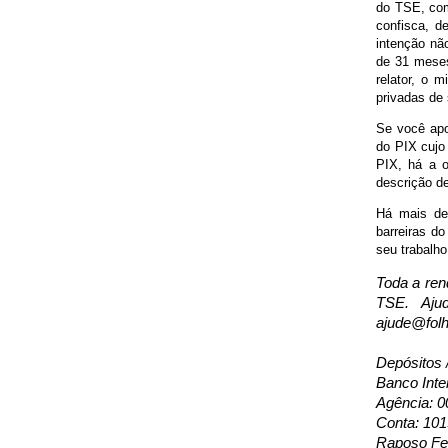
do TSE, com
confisca, d
intenção não
de 31 meses,
relator, o 
privadas de 
Se você apoi
do PIX cujo 
PIX, há a o
descrição de
Há mais de 
barreiras d
seu trabalho
Toda a ren
TSE. Aju
ajude@folh
Depósitos 
Banco Inte
Agência: 0
Conta: 10
Raposo Fer