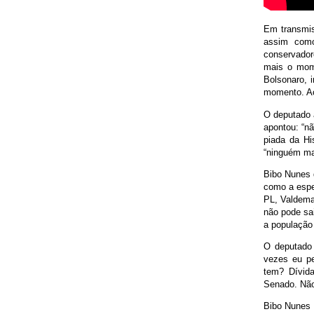
Em transmis
assim como
conservador
mais o mom
Bolsonaro, 
momento. Acu
O deputado a
apontou: “n
piada da Hi
“ninguém ma
Bibo Nunes 
como a espe
PL, Valdema
não pode sai
a população 
O deputado 
vezes eu p
tem? Dívid
Senado. Não
Bibo Nunes a