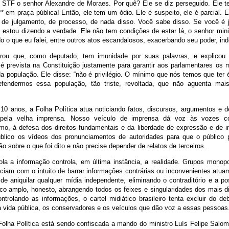
o STF o senhor Alexandre de Moraes. Por quê? Ele se diz perseguido. Ele 
* em praça pública! Então, ele tem um ódio. Ele é suspeito, ele é parcial. 
o de julgamento, de processo, de nada disso. Você sabe disso. Se você é j
 estou dizendo a verdade. Ele não tem condições de estar lá, o senhor mini
 o que eu falei, entre outros atos escandalosos, exacerbando seu poder, in
rou que, como deputado, tem imunidade por suas palavras, e explicou
 é prevista na Constituição justamente para garantir aos parlamentares os 
 população. Ele disse: “não é privilégio. O mínimo que nós temos que ter é 
defendermos essa população, tão triste, revoltada, que não aguenta ma
10 anos, a Folha Política atua noticiando fatos, discursos, argumentos e 
s pela velha imprensa. Nosso veículo de imprensa dá voz às vozes c
mo, à defesa dos direitos fundamentais e da liberdade de expressão e de 
úblico os vídeos dos pronunciamentos de autoridades para que o público
ião sobre o que foi dito e não precise depender de relatos de terceiros.
la a informação controla, em última instância, a realidade. Grupos monopol
ciam com o intuito de barrar informações contrárias ou inconvenientes atu
 de aniquilar qualquer mídia independente, eliminando o contraditório e a p
ico amplo, honesto, abrangendo todos os feixes e singularidades dos mais d
ontrolando as informações, o cartel midiático brasileiro tenta excluir do d
da vida pública, os conservadores e os veículos que dão voz a essas pessoas
Folha Política está sendo confiscada a mando do ministro Luís Felipe Salom