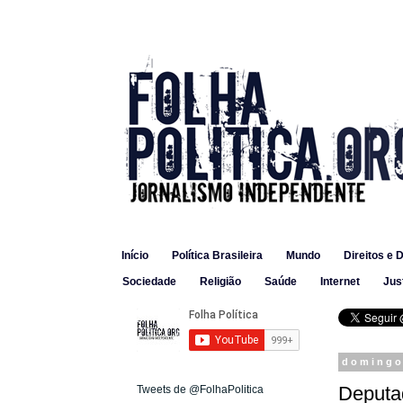
Início
Política Brasileira
Mundo
Direitos e 
Sociedade
Religião
Saúde
Internet
Jus
domingo,
Deputa
Tweets de @FolhaPolitica