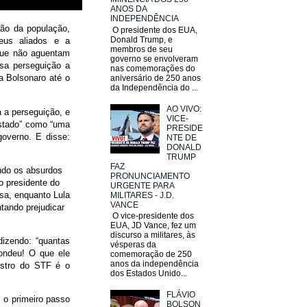
ANOS DA
INDEPENDÊNCIA
ção da população,
O presidente dos EUA,
Donald Trump, e
eus aliados e a
membros de seu
 que não aguentam
governo se envolveram
sa perseguição a
nas comemorações do
a Bolsonaro até o
aniversário de 250 anos
da Independência do ...
AO VIVO:
a a perseguição, e
VICE-
estado” como “uma
PRESIDE
governo. E disse:
NTE DE
DONALD
TRUMP
FAZ
ndo os absurdos
PRONUNCIAMENTO
o presidente do
URGENTE PARA
sa, enquanto Lula
MILITARES - J.D.
VANCE
ntando prejudicar
O vice-presidente dos
EUA, JD Vance, fez um
discurso a militares, às
dizendo: “quantas
vésperas da
ondeu! O que ele
comemoração de 250
anos da independência
istro do STF é o
dos Estados Unido...
FLÁVIO
, o primeiro passo
BOLSON