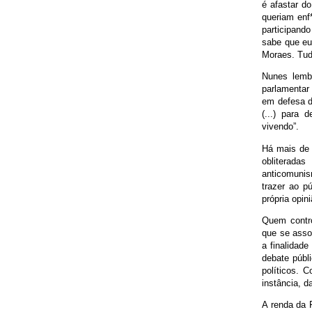
é afastar d
queriam enf*
participand
sabe que eu
Moraes. Tudo
Nunes lemb
parlamentar
em defesa da
(...) para 
vivendo”.
Há mais de 
obliterada
anticomunis
trazer ao p
própria opin
Quem contro
que se asso
a finalidade
debate públ
políticos. C
instância, 
A renda da 