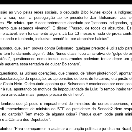
são ao vivo pelas redes sociais, o deputado Bibo Nunes expôs a indigna
 a sua, com a perseguição ao ex-presidente Jair Bolsonaro, aos s
es. Ele relatou que é constantemente abordado por “pessoas indignadas,
ento que estamos vivendo”. E disse: “Passou de todos os absurdos. Es
implacável, sem fundamento algum. Já faz 13 meses e nada de prova contr
sando e tentando, inclusive, prendê-lo, por atrapalhar baleias”
pontou que, sem provas contra Bolsonaro, qualquer pretexto é utilizado par
ão tem fundamento algum”. Bibo Nunes classificou a narrativa de “golpe de 
stória”, questionando como idosos desarmados poderiam tentar depor um 
is aguenta essa tentativa de culpar Bolsonaro”.
questionou as últimas operações, que chamou de “show pirotécnico”, aponta
tacularização da operação, as apreensões de bens de terceiros, e a prisão d
r Costa Neto. O deputado apontou que Bolsonaro é ovacionado por onde pas
r à rua, apontando os motivos da impopularidade de Lula: “o tempo inteiro te
para arrecadar mais, porque precisa de dinheiro”.
lembrou que já pediu o impeachment de ministros de cortes superiores, 
edi impeachment de ministro do STF ao presidente do Senado? Nem resp
a no cartório? Tem medo de alguma coisa? Porque quem pode punir min
 é a Câmara dos Deputados”.
lertou: “Para começarmos a acalmar a situação política e jurídica no Brasil