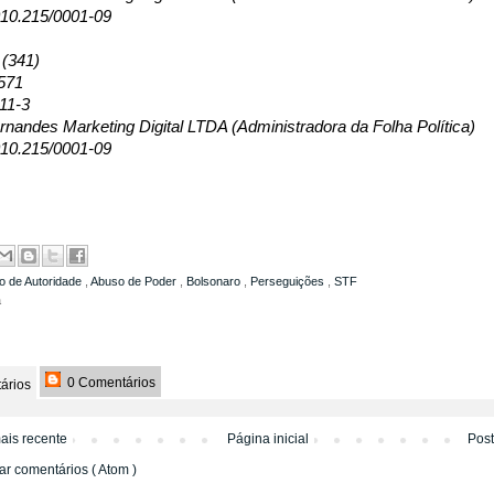
10.215/0001-09
 (341)
571
11-3
nandes Marketing Digital LTDA (Administradora da Folha Política)
10.215/0001-09
o de Autoridade
,
Abuso de Poder
,
Bolsonaro
,
Perseguições
,
STF
a
0 Comentários
ários
ais recente
Página inicial
Pos
ar comentários ( Atom )