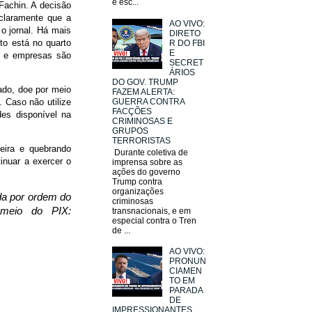
e esc...
Fachin. A decisão
 claramente que a
AO VIVO:
 o jornal. Há mais
DIRETO
ito está no quarto
R DO FBI
E
as e empresas são
SECRET
ÁRIOS
DO GOV. TRUMP
hado, doe por meio
FAZEM ALERTA:
. Caso não utilize
GUERRA CONTRA
FACÇÕES
es disponível na
CRIMINOSAS E
GRUPOS
TERRORISTAS
eira e quebrando
Durante coletiva de
inuar a exercer o
imprensa sobre as
ações do governo
Trump contra
organizações
ada por ordem do
criminosas
 meio do PIX:
transnacionais, e em
especial contra o Tren
de ...
AO VIVO:
PRONUN
CIAMEN
TO EM
PARADA
DE
IMPRESSIONANTES