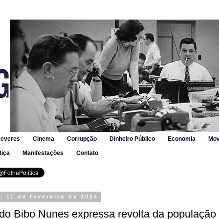
Deveres
Cinema
Corrupção
Dinheiro Público
Economia
Mov
tiça
Manifestações
Contato
 11 de fevereiro de 2024
do Bibo Nunes expressa revolta da população