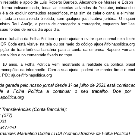
 respaldo e apoio de Luís Roberto Barroso, Alexandre de Moraes e Edson 
e forma indiscriminada, todas as receitas advindas do Youtube, indicando
 é a de excluir conteúdos específicos, mas sim de calar o canal e eliminar
 toda a nossa renda é retida, sem qualquer justificativa jurídica. O inquér
ministro Raul Araújo, e passa de corregedor a corregedor, enquanto famíli
suas fontes de renda dia após dia.
a o trabalho da Folha Política e pode ajudar a evitar que o jornal seja fec
QR Code está visível na tela ou por meio do código ajude@folhapolitica.org
pção de transferência bancária para a conta da empresa Raposo Fernand
ste vídeo e no comentário fixado no topo.
10 anos, a Folha Política vem mostrando a realidade da política brasil
o monopólio da informação. Com a sua ajuda, poderá se manter firme e cont
. PIX: ajude@folhapolitica.org
da gerada pelo nosso jornal desde 1º de julho de 2021 está confisc
de a Folha Política a continuar o seu trabalho. Doe por
apolitica.org
/ Transferências (Conta Bancária):
r (077)
001
134774-0
nandes Marketing Digital LTDA (Administradora da Folha Política)