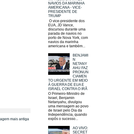
NAVIOS DA MARINHA
AMERICANA - VICE-
PRESIDENTE DE
TRUMP
O vice-presidente dos
EUA, JD Vance,
discursou durante uma
parada de navios no
porto de Nova York, com
navios da marinha
americana e também...
BENJAMI
N
NETANY
AHU FAZ
PRONUN
CIAMEN
TO URGENTE EM MEIO
À GUERRA DE EUA E
ISRAEL CONTRA O IRÃ
O Primeiro-Ministro de
Israel, Benjamin
Netanyahu, divulgou
uma mensagem ao povo
de Israel pelo Dia da
Independência, quando
expôs o sucesso...
tagem mais antiga
AO VIVO:
SECRET