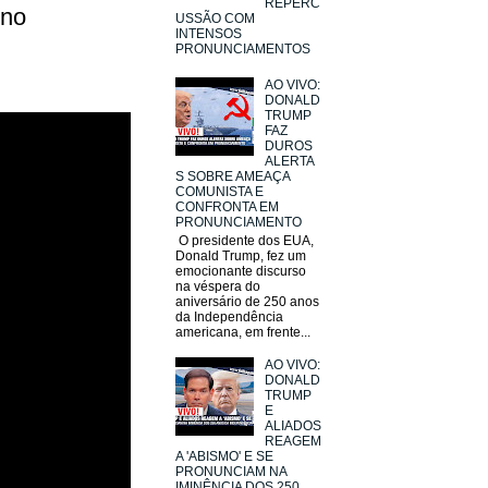
REPERC
 no
USSÃO COM
INTENSOS
PRONUNCIAMENTOS
AO VIVO:
DONALD
TRUMP
FAZ
DUROS
ALERTA
S SOBRE AMEAÇA
COMUNISTA E
CONFRONTA EM
PRONUNCIAMENTO
O presidente dos EUA,
Donald Trump, fez um
emocionante discurso
na véspera do
aniversário de 250 anos
da Independência
americana, em frente...
AO VIVO:
DONALD
TRUMP
E
ALIADOS
REAGEM
A 'ABISMO' E SE
PRONUNCIAM NA
IMINÊNCIA DOS 250