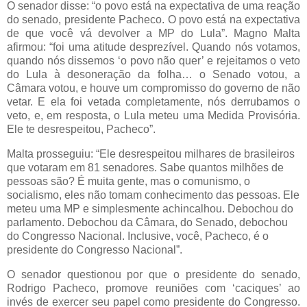
O senador disse: “o povo está na expectativa de uma reação
do senado, presidente Pacheco. O povo está na expectativa
de que você vá devolver a MP do Lula”. Magno Malta
afirmou: “foi uma atitude desprezível. Quando nós votamos,
quando nós dissemos ‘o povo não quer’ e rejeitamos o veto
do Lula à desoneração da folha… o Senado votou, a
Câmara votou, e houve um compromisso do governo de não
vetar. E ela foi vetada completamente, nós derrubamos o
veto, e, em resposta, o Lula meteu uma Medida Provisória.
Ele te desrespeitou, Pacheco”.
Malta prosseguiu: “Ele desrespeitou milhares de brasileiros
que votaram em 81 senadores. Sabe quantos milhões de
pessoas são? É muita gente, mas o comunismo, o
socialismo, eles não tomam conhecimento das pessoas. Ele
meteu uma MP e simplesmente achincalhou. Debochou do
parlamento. Debochou da Câmara, do Senado, debochou
do Congresso Nacional. Inclusive, você, Pacheco, é o
presidente do Congresso Nacional”.
O senador questionou por que o presidente do senado,
Rodrigo Pacheco, promove reuniões com ‘caciques’ ao
invés de exercer seu papel como presidente do Congresso.