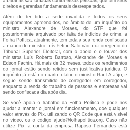
arbitrárias são tomadas contra essas pessoas, que têm seus
direitos e garantias fundamentais desrespeitados.
Além de ter tido a sede invadida e todos os seus
equipamentos apreendidos, no âmbito de um inquérito do
ministro Alexandre de Moraes, do STF, que foi
posteriormente arquivado por falta de indícios de crime, a
Folha Política, atualmente, tem toda a sua renda confiscada
a mando do ministro Luís Felipe Salomão, ex-corregedor do
Tribunal Superior Eleitoral, com o apoio e o louvor dos
ministros Luís Roberto Barroso, Alexandre de Moraes e
Edson Fachin. Há mais de 32 meses, todos os rendimentos
do jornal estão sendo retidos sem justificativa jurídica. O
inquérito já está no quarto relator, o ministro Raul Araújo, e
segue sendo transmitido de corregedor em corregedor,
enquanto a renda do trabalho de pessoas e empresas vai
sendo confiscada dia após dia.
Se você apoia o trabalho da Folha Política e pode nos
ajudar a manter o jornal em funcionamento, doe qualquer
valor através do Pix, utilizando o QR Code que está visível
no vídeo, ou o código ajude@folhapolitica.org. Caso não
utilize Pix, a conta da empresa Raposo Fernandes está